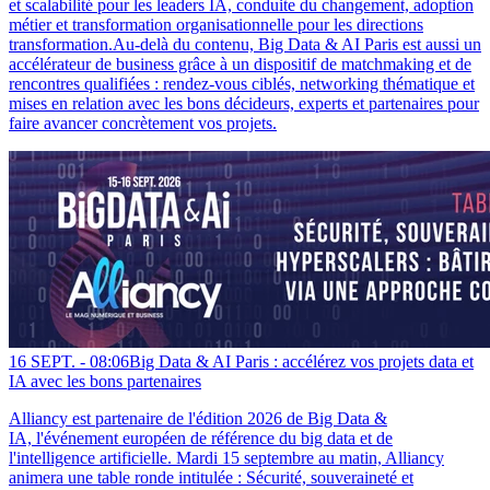
et scalabilité pour les leaders IA, conduite du changement, adoption
métier et transformation organisationnelle pour les directions
transformation.Au-delà du contenu, Big Data & AI Paris est aussi un
accélérateur de business grâce à un dispositif de matchmaking et de
rencontres qualifiées : rendez-vous ciblés, networking thématique et
mises en relation avec les bons décideurs, experts et partenaires pour
faire avancer concrètement vos projets.
16 SEPT. -
08:06
Big Data & AI Paris : accélérez vos projets data et
IA avec les bons partenaires
Alliancy est partenaire de l'édition 2026 de Big Data &
IA, l'événement européen de référence du big data et de
l'intelligence artificielle. Mardi 15 septembre au matin, Alliancy
animera une table ronde intitulée : Sécurité, souveraineté et