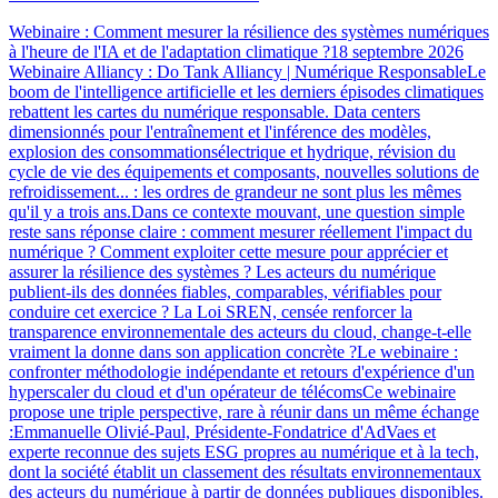
Webinaire : Comment mesurer la résilience des systèmes numériques
à l'heure de l'IA et de l'adaptation climatique ?18 septembre 2026
Webinaire Alliancy : Do Tank Alliancy | Numérique ResponsableLe
boom de l'intelligence artificielle et les derniers épisodes climatiques
rebattent les cartes du numérique responsable. Data centers
dimensionnés pour l'entraînement et l'inférence des modèles,
explosion des consommationsélectrique et hydrique, révision du
cycle de vie des équipements et composants, nouvelles solutions de
refroidissement... : les ordres de grandeur ne sont plus les mêmes
qu'il y a trois ans.Dans ce contexte mouvant, une question simple
reste sans réponse claire : comment mesurer réellement l'impact du
numérique ? Comment exploiter cette mesure pour apprécier et
assurer la résilience des systèmes ? Les acteurs du numérique
publient-ils des données fiables, comparables, vérifiables pour
conduire cet exercice ? La Loi SREN, censée renforcer la
transparence environnementale des acteurs du cloud, change-t-elle
vraiment la donne dans son application concrète ?Le webinaire :
confronter méthodologie indépendante et retours d'expérience d'un
hyperscaler du cloud et d'un opérateur de télécomsCe webinaire
propose une triple perspective, rare à réunir dans un même échange
:Emmanuelle Olivié-Paul, Présidente-Fondatrice d'AdVaes et
experte reconnue des sujets ESG propres au numérique et à la tech,
dont la société établit un classement des résultats environnementaux
des acteurs du numérique à partir de données publiques disponibles.