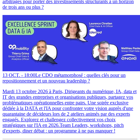
arbitrages pour porter des investissements structurants à un horizon
de trois ans ou plus ?
13 OCT. -
18:00
Le CDO métamorphosé : quelles clés pour un
repositionnement et un nouveau leadership ?
Mardi 13 octobre 2026 à Paris, Dirigeants du numérique, IA, data et
IT des grandes entreprises et organisations publiques, partagez vos
problématiques opérationnelles entre pairs. Une soirée exclusive
dédiée à la DATA et l'IA pour confronter votre vision auprès d'une
quarantaine de décideurs lors de 2 ateliers animés par des experts
engagés. Explorez et challengez collectivement vos choix
stratégiques sur l'IA en 2026.Team Leaders, workshops, pitch
d'experts, diner débat : un programme à ne pas manquer !