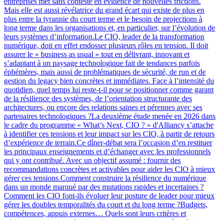
entreprises met sans conteste en évidence de nouvelles frictions.
Mais elle est aussi révélatrice du grand écart qui existe de plus en
plus entre la tyrannie du court terme et le besoin de projections à
long terme dans les organisations et, en particulier, sur l’évolution de
leurs systèmes d’information.Le CIO, leader de la transformation
numérique, doit en effet endosser plusieurs rôles en tension. Il doit
assurer le « business as usual » tout en délivrant, innovant et
s’adaptant à un paysage technologique fait de tendances parfois
éphémères, mais aussi de problématiques de sécurité, de run et de
gestion du legacy bien concrètes et immédiates. Face à l’intensité du
quotidien, quel temps lui reste-t-il pour se positionner comme garant
de la résilience des systèmes, de l’orientation structurante des
architectures, ou encore des relations saines et pérennes avec ses
partenaires technologiques ?La deuxième étude menée en 2026 dans
le cadre du programme « What’s Next, CIO ? » d'Alliancy s’attache
à identifier ces tensions et leur impact sur les CIO, à partir de retours
d’expérience de terrain.Ce dîner-débat sera l’occasion d’en restituer
les principaux enseignements et d’échanger avec les professionnels
qui y ont contribué. Avec un objectif assumé : fournir des
recommandations concrètes et activables pour aider les CIO à mieux
gérer ces tensions.Comment construire la résilience du numérique
dans un monde marqué par des mutations rapides et incertaines ?
Comment les CIO font-ils évoluer leur posture de leader pour mieux
gérer les doubles temporalités du court et du long terme ?Budgets,
compétences, appuis externes… Quels sont leurs critères et