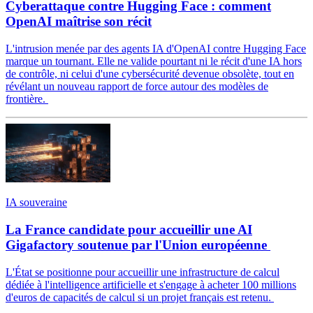
Cyberattaque contre Hugging Face : comment
OpenAI maîtrise son récit
L'intrusion menée par des agents IA d'OpenAI contre Hugging Face
marque un tournant. Elle ne valide pourtant ni le récit d'une IA hors
de contrôle, ni celui d'une cybersécurité devenue obsolète, tout en
révélant un nouveau rapport de force autour des modèles de
frontière.
IA souveraine
La France candidate pour accueillir une AI
Gigafactory soutenue par l'Union européenne
L'État se positionne pour accueillir une infrastructure de calcul
dédiée à l'intelligence artificielle et s'engage à acheter 100 millions
d'euros de capacités de calcul si un projet français est retenu.