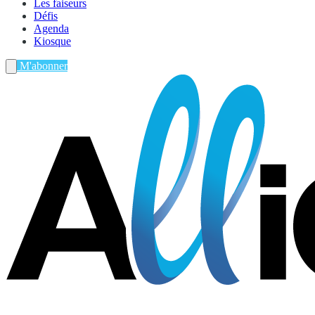
Les faiseurs
Défis
Agenda
Kiosque
M'abonner