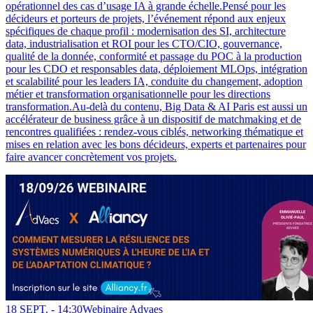
opérationnel des cas d’usage IA à grande échelle.Pensé pour les
décideurs et porteurs de projets, l’événement répond aux enjeux
spécifiques de chaque profil : modernisation des SI, architecture
data, industrialisation et ROI pour les CTO/CIO, gouvernance,
qualité de la donnée, conformité et passage du POC à la production
pour les CDO et responsables data, déploiement MLOps, intégration
et scalabilité pour les leaders IA, conduite du changement, adoption
métier et transformation organisationnelle pour les directions
transformation.Au-delà du contenu, Big Data & AI Paris est aussi un
accélérateur de business grâce à un dispositif de matchmaking et de
rencontres qualifiées : rendez-vous ciblés, networking thématique et
mises en relation avec les bons décideurs, experts et partenaires pour
faire avancer concrètement vos projets.
18 SEPT. -
14:30
Webinaire Advaes