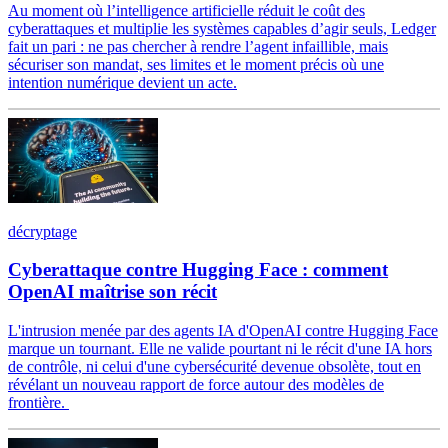
Au moment où l’intelligence artificielle réduit le coût des
cyberattaques et multiplie les systèmes capables d’agir seuls, Ledger
fait un pari : ne pas chercher à rendre l’agent infaillible, mais
sécuriser son mandat, ses limites et le moment précis où une
intention numérique devient un acte.
décryptage
Cyberattaque contre Hugging Face : comment
OpenAI maîtrise son récit
L'intrusion menée par des agents IA d'OpenAI contre Hugging Face
marque un tournant. Elle ne valide pourtant ni le récit d'une IA hors
de contrôle, ni celui d'une cybersécurité devenue obsolète, tout en
révélant un nouveau rapport de force autour des modèles de
frontière.