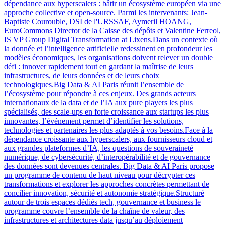
dépendance aux hyperscalers : bâtir un écosystème européen via une
approche collective et open-source. Parmi les intervenants: Jean-
Baptiste Courouble, DSI de l'URSSAF, Aymeril HOANG,
EuroCommons Director de la Caisse des dépôts et Valentine Ferreol,
IS VP Group Digital Transformation at Lixens.Dans un contexte où
la donnée et l’intelligence artificielle redessinent en profondeur les
modèles économiques, les organisations doivent relever un double
défi : innover rapidement tout en gardant la maîtrise de leurs
infrastructures, de leurs données et de leurs choix
technologiques.Big Data & AI Paris réunit l’ensemble de
l’écosystème pour répondre à ces enjeux. Des grands acteurs
internationaux de la data et de l’IA aux pure players les plus
spécialisés, des scale-ups en forte croissance aux startups les plus
innovantes, l’événement permet d’identifier les solutions,
technologies et partenaires les plus adaptés à vos besoins.Face à la
dépendance croissante aux hyperscalers, aux fournisseurs cloud et
aux grandes plateformes d’IA, les questions de souveraineté
numérique, de cybersécurité, d’interopérabilité et de gouvernance
des données sont devenues centrales. Big Data & AI Paris propose
un programme de contenu de haut niveau pour décrypter ces
transformations et explorer les approches concrètes permettant de
concilier innovation, sécurité et autonomie stratégique.Structuré
autour de trois espaces dédiés tech, gouvernance et business le
programme couvre l’ensemble de la chaîne de valeur, des
infrastructures et architectures data jusqu’au déploiement