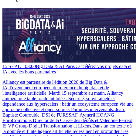
15 SEPT. -
08:00
Big Data & AI Paris : accélérez vos projets data et
IA avec les bons partenaires
Alliancy est partenaire de l'édition 2026 de Big Data &
IA, l'événement européen de référence du big data et de
l'intelligence artificielle. Mardi 15 septembre au matin, Alliancy
animera une table ronde intitulée : Sécurité, souveraineté et
dépendance aux hyperscalers : bâtir un écosystème européen via une
approche collective et open-source. Parmi les intervenants: Jean-
Baptiste Courouble, DSI de l'URSSAF, Aymeril HOANG,
EuroCommons Director de la Caisse des dépôts et Valentine Ferreol,
IS VP Group Digital Transformation at Lixens.Dans un contexte où
la donnée et l’intelligence artificielle redessinent en profondeur les