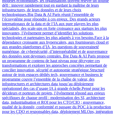
modèles économiques, les organisations doivent relever un double
défi : innover rapidement tout en gardant la maîtrise de leurs
infrastructures, de leurs données et de leurs choix
technologiques.Big Data & AI Paris réunit l’ensemble de
l’écosystème pour répondre à ces enjeux. Des grands acteurs
internationaux de la data et de l’IA aux pure players les plus
spécialisés, des scale-ups en forte croissance aux startups les plus
innovantes, l’événement permet d’identifier les solutions,
technologies et partenaires les plus adaptés à vos besoins.Face à la
dépendance croissante aux hyperscalers, aux fournisseurs cloud et
aux grandes plateformes d’IA, les questions de souveraineté
numérique, de cybersécurité, d’interopérabilité et de gouvernance
des données sont devenues centrales. Big Data & AI Paris propose
un programme de contenu de haut niveau pour décrypter ces
transformations et explorer les approches concrètes permettant de
concilier innovation, sécurité et autonomie stratégique.Structuré
autour de trois espaces dédiés tech, gouvernance et business le
programme couvre l’ensemble de la chaîne de valeur, des
infrastructures et architectures data jusqu’au déploiement
opérationnel des cas d’usage IA à grande échelle.Pensé pour les
décideurs et porteurs de projets, l’événement répond aux enjeux
spécifiques de chaque profil : modernisation des SI, architecture
data, industrialisation et ROI pour les CTO/CIO ; gouvernance,
qualité de la donnée, conformité et passage du POC à la production
pour les CDO et responsables data, déploiement MLOps, intégration