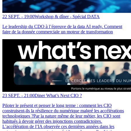
22 SEPT. -
19:00
Workshop & dîner - Spécial DATA
Le leadership du CDO à l’épreuve de la data AI ready. Comment
faire de la donnée commerciale un moteur de transformation
23 SEPT. -
21:00
Diner What’s Next CIO ?
Piloter le présent et penser le long terme : comment les CIO
construisent-ils la résilience du numérique malgré les accélérations
technologiques ?Par la nature même de leur métier, les CIO sont
habitués à devoir gérer des injonctions contradictoires.
L’accélération de l’IA observée ces dernières années dans les