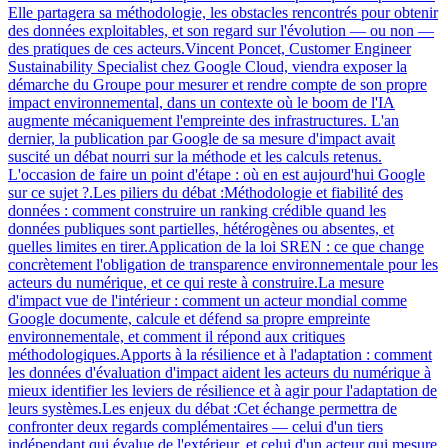
Elle partagera sa méthodologie, les obstacles rencontrés pour obtenir
des données exploitables, et son regard sur l'évolution — ou non —
des pratiques de ces acteurs.Vincent Poncet, Customer Engineer
Sustainability Specialist chez Google Cloud, viendra exposer la
démarche du Groupe pour mesurer et rendre compte de son propre
impact environnemental, dans un contexte où le boom de l'IA
augmente mécaniquement l'empreinte des infrastructures. L'an
dernier, la publication par Google de sa mesure d'impact avait
suscité un débat nourri sur la méthode et les calculs retenus.
L'occasion de faire un point d'étape : où en est aujourd'hui Google
sur ce sujet ?.Les piliers du débat :Méthodologie et fiabilité des
données : comment construire un ranking crédible quand les
données publiques sont partielles, hétérogènes ou absentes, et
quelles limites en tirer.Application de la loi SREN : ce que change
concrètement l'obligation de transparence environnementale pour les
acteurs du numérique, et ce qui reste à construire.La mesure
d'impact vue de l'intérieur : comment un acteur mondial comme
Google documente, calcule et défend sa propre empreinte
environnementale, et comment il répond aux critiques
méthodologiques.Apports à la résilience et à l'adaptation : comment
les données d'évaluation d'impact aident les acteurs du numérique à
mieux identifier les leviers de résilience et à agir pour l'adaptation de
leurs systèmes.Les enjeux du débat :Cet échange permettra de
confronter deux regards complémentaires — celui d'un tiers
indépendant qui évalue de l'extérieur, et celui d'un acteur qui mesure