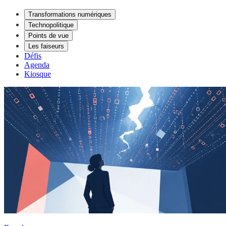
Transformations numériques
Technopolitique
Points de vue
Les faiseurs
Défis
Agenda
Kiosque