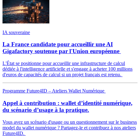
IA souveraine
La France candidate pour accueillir une AI
Gigafactory soutenue par l'Union européenne
L'État se positionne pour accueillir une infrastructure de calcul
dédiée à l'intelligence artificielle et s'engage à acheter 100 millions
d'euros de capacités de calcul si un projet français est retenu.
Programme Future4ID – Ateliers Wallet Numérique
Appel à contribution : wallet d’identité numérique,
du scénario d’usage à la pratique.
Vous avez un scénario d'usage ou un questionnement sur le business
model du wallet numérique ? Partagez-le et contribuez à nos ateliers
Future4ID.