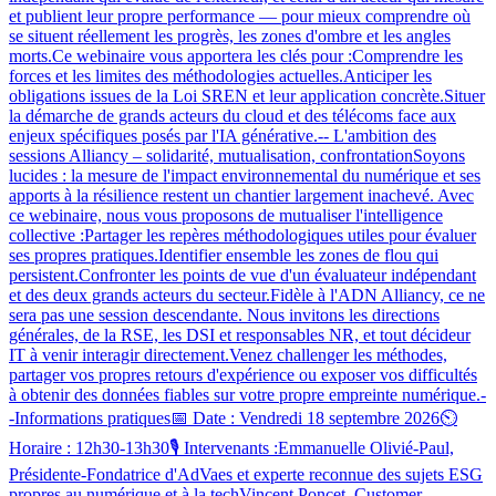
et publient leur propre performance — pour mieux comprendre où
se situent réellement les progrès, les zones d'ombre et les angles
morts.Ce webinaire vous apportera les clés pour :Comprendre les
forces et les limites des méthodologies actuelles.Anticiper les
obligations issues de la Loi SREN et leur application concrète.Situer
la démarche de grands acteurs du cloud et des télécoms face aux
enjeux spécifiques posés par l'IA générative.-- L'ambition des
sessions Alliancy – solidarité, mutualisation, confrontationSoyons
lucides : la mesure de l'impact environnemental du numérique et ses
apports à la résilience restent un chantier largement inachevé. Avec
ce webinaire, nous vous proposons de mutualiser l'intelligence
collective :Partager les repères méthodologiques utiles pour évaluer
ses propres pratiques.Identifier ensemble les zones de flou qui
persistent.Confronter les points de vue d'un évaluateur indépendant
et des deux grands acteurs du secteur.Fidèle à l'ADN Alliancy, ce ne
sera pas une session descendante. Nous invitons les directions
générales, de la RSE, les DSI et responsables NR, et tout décideur
IT à venir interagir directement.Venez challenger les méthodes,
partager vos propres retours d'expérience ou exposer vos difficultés
à obtenir des données fiables sur votre propre empreinte numérique.-
-Informations pratiques📅 Date : Vendredi 18 septembre 2026⏲️
Horaire : 12h30-13h30🎙️ Intervenants :Emmanuelle Olivié-Paul,
Présidente-Fondatrice d'AdVaes et experte reconnue des sujets ESG
propres au numérique et à la techVincent Poncet, Customer