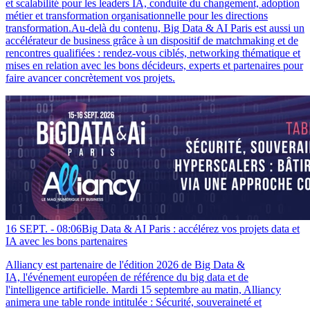
et scalabilité pour les leaders IA, conduite du changement, adoption
métier et transformation organisationnelle pour les directions
transformation.Au-delà du contenu, Big Data & AI Paris est aussi un
accélérateur de business grâce à un dispositif de matchmaking et de
rencontres qualifiées : rendez-vous ciblés, networking thématique et
mises en relation avec les bons décideurs, experts et partenaires pour
faire avancer concrètement vos projets.
16 SEPT. -
08:06
Big Data & AI Paris : accélérez vos projets data et
IA avec les bons partenaires
Alliancy est partenaire de l'édition 2026 de Big Data &
IA, l'événement européen de référence du big data et de
l'intelligence artificielle. Mardi 15 septembre au matin, Alliancy
animera une table ronde intitulée : Sécurité, souveraineté et