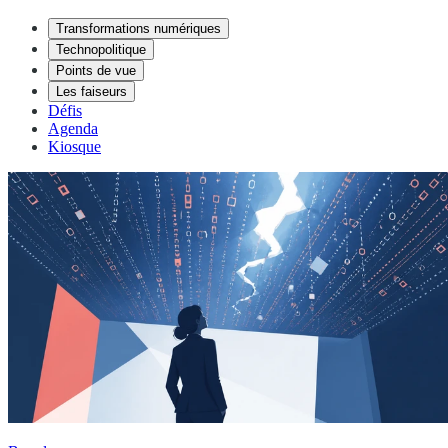
Transformations numériques
Technopolitique
Points de vue
Les faiseurs
Défis
Agenda
Kiosque