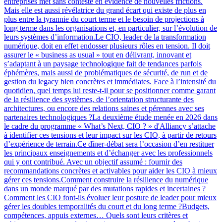
entreprises met sans conteste en évidence de nouvelles frictions.
Mais elle est aussi révélatrice du grand écart qui existe de plus en
plus entre la tyrannie du court terme et le besoin de projections à
long terme dans les organisations et, en particulier, sur l’évolution de
leurs systèmes d’information.Le CIO, leader de la transformation
numérique, doit en effet endosser plusieurs rôles en tension. Il doit
assurer le « business as usual » tout en délivrant, innovant et
s’adaptant à un paysage technologique fait de tendances parfois
éphémères, mais aussi de problématiques de sécurité, de run et de
gestion du legacy bien concrètes et immédiates. Face à l’intensité du
quotidien, quel temps lui reste-t-il pour se positionner comme garant
de la résilience des systèmes, de l’orientation structurante des
architectures, ou encore des relations saines et pérennes avec ses
partenaires technologiques ?La deuxième étude menée en 2026 dans
le cadre du programme « What’s Next, CIO ? » d'Alliancy s’attache
à identifier ces tensions et leur impact sur les CIO, à partir de retours
d’expérience de terrain.Ce dîner-débat sera l’occasion d’en restituer
les principaux enseignements et d’échanger avec les professionnels
qui y ont contribué. Avec un objectif assumé : fournir des
recommandations concrètes et activables pour aider les CIO à mieux
gérer ces tensions.Comment construire la résilience du numérique
dans un monde marqué par des mutations rapides et incertaines ?
Comment les CIO font-ils évoluer leur posture de leader pour mieux
gérer les doubles temporalités du court et du long terme ?Budgets,
compétences, appuis externes… Quels sont leurs critères et