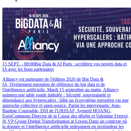
15 SEPT. -
08:00
Big Data & AI Paris : accélérez vos projets data et
IA avec les bons partenaires
Alliancy est partenaire de l'édition 2026 de Big Data &
IA, l'événement européen de référence du big data et de
l'intelligence artificielle. Mardi 15 septembre au matin, Alliancy
animera une table ronde intitulée : Sécurité, souveraineté et
dépendance aux hyperscalers : bâtir un écosystème européen via une
approche collective et open-source. Parmi les intervenants: Jean-
Baptiste Courouble, DSI de l'URSSAF, Aymeril HOANG,
EuroCommons Director de la Caisse des dépôts et Valentine Ferreol,
IS VP Group Digital Transformation at Lixens.Dans un contexte où
la donnée et l’intelligence artificielle redessinent en profondeur les