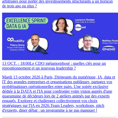
arbitrages pour porter des investissements structurants à un horizon
de trois ans ou plus ?
13 OCT. -
18:00
Le CDO métamorphosé : quelles clés pour un
repositionnement et un nouveau leadership ?
Mardi 13 octobre 2026 à Paris, Dirigeants du numérique, IA, data et
IT des grandes entreprises et organisations publiques, partagez vos
problématiques opérationnelles entre pairs. Une soirée exclusive
dédiée à la DATA et l'IA pour confronter votre vision auprès d'une
quarantaine de décideurs lors de 2 ateliers animés par des experts
engagés. Explorez et challengez collectivement vos choix
stratégiques sur l'IA en 2026.Team Leaders, workshops, pitch
d'experts, diner débat : un programme à ne pas manquer !