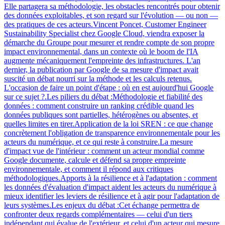
Elle partagera sa méthodologie, les obstacles rencontrés pour obtenir
des données exploitables, et son regard sur l'évolution — ou non —
des pratiques de ces acteurs.Vincent Poncet, Customer Engineer
Sustainability Specialist chez Google Cloud, viendra exposer la
démarche du Groupe pour mesurer et rendre compte de son propre
impact environnemental, dans un contexte où le boom de l'IA
augmente mécaniquement l'empreinte des infrastructures. L'an
dernier, la publication par Google de sa mesure d'impact avait
suscité un débat nourri sur la méthode et les calculs retenus.
L'occasion de faire un point d'étape : où en est aujourd'hui Google
sur ce sujet ?.Les piliers du débat :Méthodologie et fiabilité des
données : comment construire un ranking crédible quand les
données publiques sont partielles, hétérogènes ou absentes, et
quelles limites en tirer.Application de la loi SREN : ce que change
concrètement l'obligation de transparence environnementale pour les
acteurs du numérique, et ce qui reste à construire.La mesure
d'impact vue de l'intérieur : comment un acteur mondial comme
Google documente, calcule et défend sa propre empreinte
environnementale, et comment il répond aux critiques
méthodologiques.Apports à la résilience et à l'adaptation : comment
les données d'évaluation d'impact aident les acteurs du numérique à
mieux identifier les leviers de résilience et à agir pour l'adaptation de
leurs systèmes.Les enjeux du débat :Cet échange permettra de
confronter deux regards complémentaires — celui d'un tiers
indépendant qui évalue de l'extérieur, et celui d'un acteur qui mesure