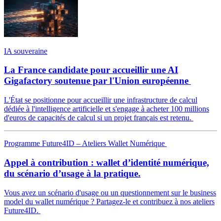
IA souveraine
La France candidate pour accueillir une AI
Gigafactory soutenue par l'Union européenne
L'État se positionne pour accueillir une infrastructure de calcul
dédiée à l'intelligence artificielle et s'engage à acheter 100 millions
d'euros de capacités de calcul si un projet français est retenu.
Programme Future4ID – Ateliers Wallet Numérique
Appel à contribution : wallet d’identité numérique,
du scénario d’usage à la pratique.
Vous avez un scénario d'usage ou un questionnement sur le business
model du wallet numérique ? Partagez-le et contribuez à nos ateliers
Future4ID.