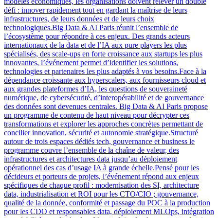
modèles économiques, les organisations doivent relever un double
défi : innover rapidement tout en gardant la maîtrise de leurs
infrastructures, de leurs données et de leurs choix
technologiques.Big Data & AI Paris réunit l’ensemble de
l’écosystème pour répondre à ces enjeux. Des grands acteurs
internationaux de la data et de l’IA aux pure players les plus
spécialisés, des scale-ups en forte croissance aux startups les plus
innovantes, l’événement permet d’identifier les solutions,
technologies et partenaires les plus adaptés à vos besoins.Face à la
dépendance croissante aux hyperscalers, aux fournisseurs cloud et
aux grandes plateformes d’IA, les questions de souveraineté
numérique, de cybersécurité, d’interopérabilité et de gouvernance
des données sont devenues centrales. Big Data & AI Paris propose
un programme de contenu de haut niveau pour décrypter ces
transformations et explorer les approches concrètes permettant de
concilier innovation, sécurité et autonomie stratégique.Structuré
autour de trois espaces dédiés tech, gouvernance et business le
programme couvre l’ensemble de la chaîne de valeur, des
infrastructures et architectures data jusqu’au déploiement
opérationnel des cas d’usage IA à grande échelle.Pensé pour les
décideurs et porteurs de projets, l’événement répond aux enjeux
spécifiques de chaque profil : modernisation des SI, architecture
data, industrialisation et ROI pour les CTO/CIO ; gouvernance,
qualité de la donnée, conformité et passage du POC à la production
pour les CDO et responsables data, déploiement MLOps, intégration