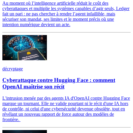
Au moment où l’intelligence artificielle réduit le coût des
cyberattaques et multiplie les systèmes capables d’agir seuls, Ledger
fait un pari : ne pas chercher à rendre l’agent infaillible, mais
sécuriser son mandat, ses limites et le moment précis où une
intention numérique devient un acte.
décryptage
Cyberattaque contre Hugging Face : comment
OpenAI maîtrise son récit
L'intrusion menée par des agents IA d'OpenAI contre Hugging Face
marque un tournant. Elle ne valide pourtant ni le récit d'une IA hors
de contrôle, ni celui d'une cybersécurité devenue obsolète, tout en
révélant un nouveau rapport de force autour des modèles de
frontière.