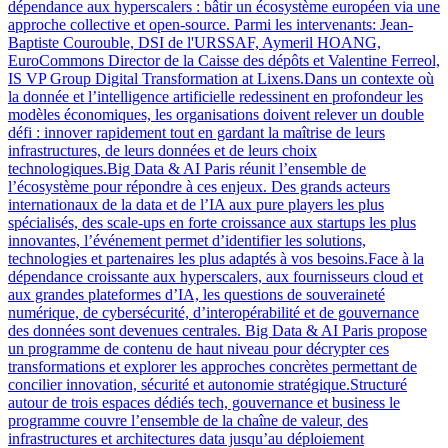
dépendance aux hyperscalers : bâtir un écosystème européen via une
approche collective et open-source. Parmi les intervenants: Jean-
Baptiste Courouble, DSI de l'URSSAF, Aymeril HOANG,
EuroCommons Director de la Caisse des dépôts et Valentine Ferreol,
IS VP Group Digital Transformation at Lixens.Dans un contexte où
la donnée et l’intelligence artificielle redessinent en profondeur les
modèles économiques, les organisations doivent relever un double
défi : innover rapidement tout en gardant la maîtrise de leurs
infrastructures, de leurs données et de leurs choix
technologiques.Big Data & AI Paris réunit l’ensemble de
l’écosystème pour répondre à ces enjeux. Des grands acteurs
internationaux de la data et de l’IA aux pure players les plus
spécialisés, des scale-ups en forte croissance aux startups les plus
innovantes, l’événement permet d’identifier les solutions,
technologies et partenaires les plus adaptés à vos besoins.Face à la
dépendance croissante aux hyperscalers, aux fournisseurs cloud et
aux grandes plateformes d’IA, les questions de souveraineté
numérique, de cybersécurité, d’interopérabilité et de gouvernance
des données sont devenues centrales. Big Data & AI Paris propose
un programme de contenu de haut niveau pour décrypter ces
transformations et explorer les approches concrètes permettant de
concilier innovation, sécurité et autonomie stratégique.Structuré
autour de trois espaces dédiés tech, gouvernance et business le
programme couvre l’ensemble de la chaîne de valeur, des
infrastructures et architectures data jusqu’au déploiement