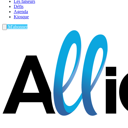
Les faiseurs
Défis
Agenda
Kiosque
M'abonner