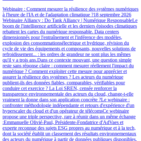
Webinaire : Comment mesurer la résilience des systèmes numériques
à l'heure de l'IA et de l'adaptation climatique ?18 septembre 2026
Webinaire Alliancy : Do Tank Alliancy | Numérique ResponsableLe
boom de l'intelligence artificielle et les derniers épisodes climatiques
rebattent les cartes du numérique responsable. Data centers
dimensionnés pour l'entraînement et l'inférence des modèles,
explosion des consommationsélectrique et hydrique, révision du
cycle de vie des équipements et composants, nouvelles solutions de
refroidissement... : les ordres de grandeur ne sont plus les mêmes
qu'il y a trois ans.Dans ce contexte mouvant, une question simple
reste sans réponse claire : comment mesurer réellement l'impact du
numérique ? Comment exploiter cette mesure pour apprécier et
assurer la résilience des systèmes ? Les acteurs du numérique
publient-ils des données fiables, comparables, vérifiables pour
conduire cet exercice ? La Loi SREN, censée renforcer la
transparence environnementale des acteurs du cloud, change-t-elle
vraiment la donne dans son application concrète ?Le webinaire :
confronter méthodologie indépendante et retours d'expérience d'un
hyperscaler du cloud et d'un opérateur de télécomsCe webinaire
propose une triple perspective, rare à réunir dans un même échange
:Emmanuelle Olivié-Paul, Présidente-Fondatrice d'AdVaes et
experte reconnue des sujets ESG propres au numérique et à la tech,
dont la société établit un classement des résultats environnementaux
des acteurs du numérique à partir de données publiques disponibles.