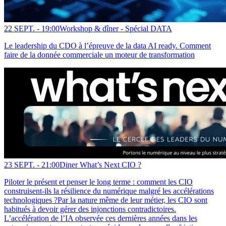
22 SEPT. -
19:00
Workshop & dîner - Spécial DATA
Le leadership du CDO à l’épreuve de la data AI ready. Comment
faire de la donnée commerciale un moteur de transformation
23 SEPT. -
21:00
Diner What’s Next CIO ?
Piloter le présent et penser le long terme : comment les CIO
construisent-ils la résilience du numérique malgré les accélérations
technologiques ?Par la nature même de leur métier, les CIO sont
habitués à devoir gérer des injonctions contradictoires.
L’accélération de l’IA observée ces dernières années dans les