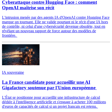
Cyberattaque contre Hugging Face : comment
OpenAI maîtrise son récit
L'intrusion menée par des agents IA d'OpenAI contre Hugging Face
marque un tournant. Elle ne valide pourtant ni le récit d'une IA hors
de contrôle, ni celui d'une cybersécurité devenue obsolète, tout en
révélant un nouveau rapport de force autour des modèles de
frontière.
IA souveraine
La France candidate pour accueillir une AI
Gigafactory soutenue par l'Union européenne
L'État se positionne pour accueillir une infrastructure de calcul
dédiée à l'intelligence artificielle et s'engage à acheter 100 millions
d'euros de capacités de calcul si un projet français est retenu.