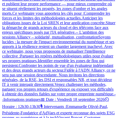
et publient leur propre performance — pour mieux comprendre où
se situent réellement les progrès, les zones d'ombre et les angles
morts.Ce webinaire vous apportera les clés pour :Comprendre les
forces et les limites des méthodologies actuelles.Anticiper les
obligations issues de la Loi SREN et leur application concrète.Situer
la démarche de grands acteurs du cloud et des télécoms face aux
enjeux spécifiques posés par l'IA générative.-- L'ambition des
sessions Alliancy – solidarité, mutualisation, confrontationSoyons
lucides : la mesure de l'impact environnemental du numérique et ses
apports à la résilience restent un chantier largement inachevé. Avec
ce webinaire, nous vous proposons de mutualiser l'intelligence
collective :Partager les repères méthodologiques utiles pour évaluer
ses propres pratiques.Identifier ensemble les zones de flou qui
persistent.Confronter les points de vue d'un évaluateur indépendant
et des deux grands acteurs du secteur.Fidèle à l'ADN Alliancy, ce ne
sera pas une session descendante. Nous invitons les directions
générales, de la RSE, les DSI et responsables NR, et tout décideur
IT à venir interagir directement.Venez challenger les méthodes,
partager vos propres retours d'expérience ou exposer vos difficultés
à obtenir des données fiables sur votre propre empreinte numérique.-
-Informations pratiques📅 Date : Vendredi 18 septembre 2026⏲️
Horaire : 12h30-13h30🎙️ Intervenants :Emmanuelle Olivié-Paul,
Présidente-Fondatrice d'AdVaes et experte reconnue des sujets ESG
propres au numérique et à la techVincent Poncet, Customer