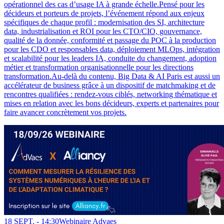
opérationnel des cas d’usage IA à grande échelle.Pensé pour les
décideurs et porteurs de projets, l’événement répond aux enjeux
spécifiques de chaque profil : modernisation des SI, architecture
data, industrialisation et ROI pour les CTO/CIO, gouvernance,
qualité de la donnée, conformité et passage du POC à la production
pour les CDO et responsables data, déploiement MLOps, intégration
et scalabilité pour les leaders IA, conduite du changement, adoption
métier et transformation organisationnelle pour les directions
transformation.Au-delà du contenu, Big Data & AI Paris est aussi un
accélérateur de business grâce à un dispositif de matchmaking et de
rencontres qualifiées : rendez-vous ciblés, networking thématique et
mises en relation avec les bons décideurs, experts et partenaires pour
faire avancer concrètement vos projets.
18 SEPT. -
14:30
Webinaire Advaes