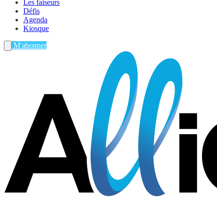
Les faiseurs
Défis
Agenda
Kiosque
M'abonner