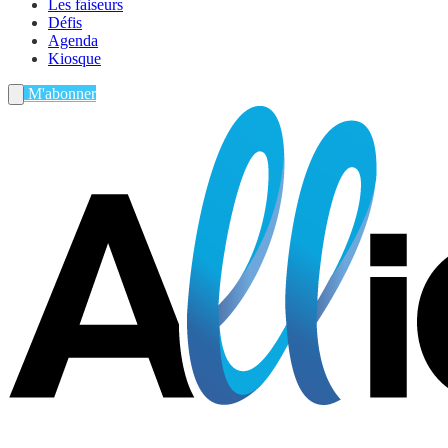
Les faiseurs
Défis
Agenda
Kiosque
M'abonner