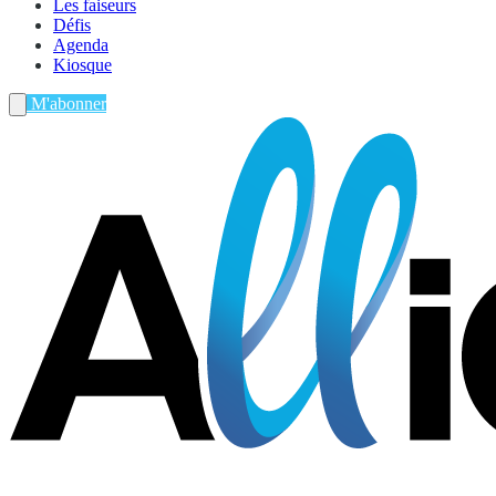
Les faiseurs
Défis
Agenda
Kiosque
M'abonner