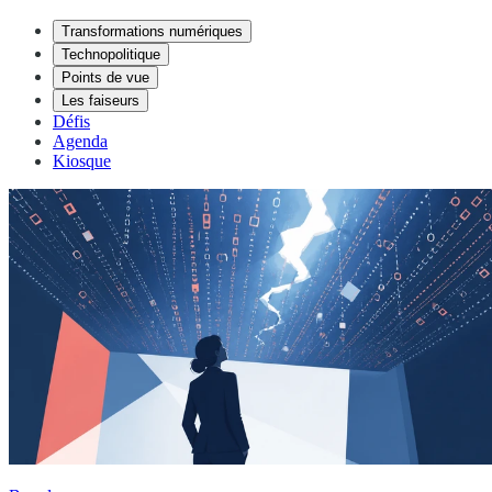
Transformations numériques
Technopolitique
Points de vue
Les faiseurs
Défis
Agenda
Kiosque