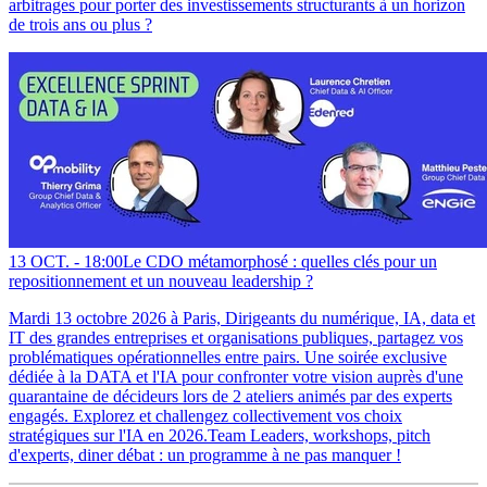
arbitrages pour porter des investissements structurants à un horizon
de trois ans ou plus ?
13 OCT. -
18:00
Le CDO métamorphosé : quelles clés pour un
repositionnement et un nouveau leadership ?
Mardi 13 octobre 2026 à Paris, Dirigeants du numérique, IA, data et
IT des grandes entreprises et organisations publiques, partagez vos
problématiques opérationnelles entre pairs. Une soirée exclusive
dédiée à la DATA et l'IA pour confronter votre vision auprès d'une
quarantaine de décideurs lors de 2 ateliers animés par des experts
engagés. Explorez et challengez collectivement vos choix
stratégiques sur l'IA en 2026.Team Leaders, workshops, pitch
d'experts, diner débat : un programme à ne pas manquer !