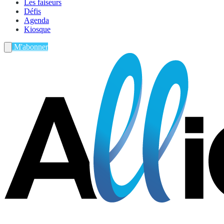
Les faiseurs
Défis
Agenda
Kiosque
M'abonner