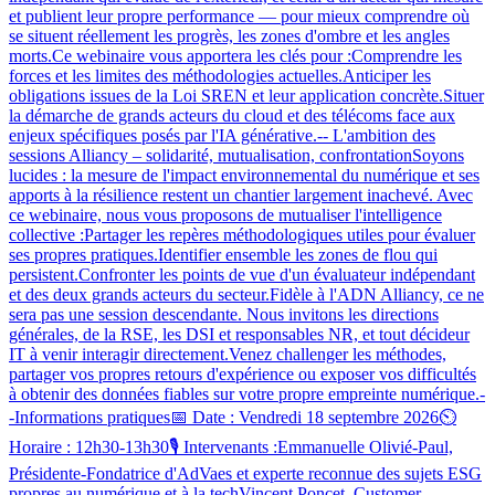
et publient leur propre performance — pour mieux comprendre où
se situent réellement les progrès, les zones d'ombre et les angles
morts.Ce webinaire vous apportera les clés pour :Comprendre les
forces et les limites des méthodologies actuelles.Anticiper les
obligations issues de la Loi SREN et leur application concrète.Situer
la démarche de grands acteurs du cloud et des télécoms face aux
enjeux spécifiques posés par l'IA générative.-- L'ambition des
sessions Alliancy – solidarité, mutualisation, confrontationSoyons
lucides : la mesure de l'impact environnemental du numérique et ses
apports à la résilience restent un chantier largement inachevé. Avec
ce webinaire, nous vous proposons de mutualiser l'intelligence
collective :Partager les repères méthodologiques utiles pour évaluer
ses propres pratiques.Identifier ensemble les zones de flou qui
persistent.Confronter les points de vue d'un évaluateur indépendant
et des deux grands acteurs du secteur.Fidèle à l'ADN Alliancy, ce ne
sera pas une session descendante. Nous invitons les directions
générales, de la RSE, les DSI et responsables NR, et tout décideur
IT à venir interagir directement.Venez challenger les méthodes,
partager vos propres retours d'expérience ou exposer vos difficultés
à obtenir des données fiables sur votre propre empreinte numérique.-
-Informations pratiques📅 Date : Vendredi 18 septembre 2026⏲️
Horaire : 12h30-13h30🎙️ Intervenants :Emmanuelle Olivié-Paul,
Présidente-Fondatrice d'AdVaes et experte reconnue des sujets ESG
propres au numérique et à la techVincent Poncet, Customer