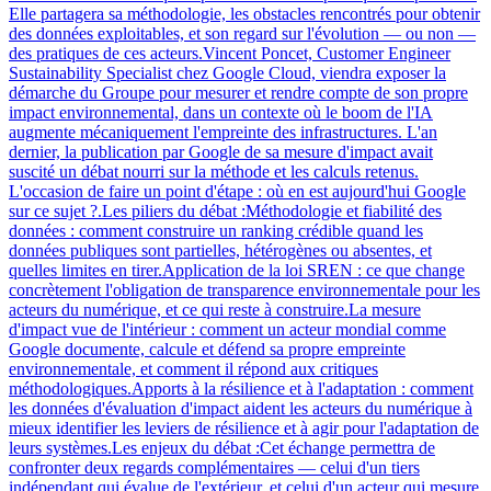
Elle partagera sa méthodologie, les obstacles rencontrés pour obtenir
des données exploitables, et son regard sur l'évolution — ou non —
des pratiques de ces acteurs.Vincent Poncet, Customer Engineer
Sustainability Specialist chez Google Cloud, viendra exposer la
démarche du Groupe pour mesurer et rendre compte de son propre
impact environnemental, dans un contexte où le boom de l'IA
augmente mécaniquement l'empreinte des infrastructures. L'an
dernier, la publication par Google de sa mesure d'impact avait
suscité un débat nourri sur la méthode et les calculs retenus.
L'occasion de faire un point d'étape : où en est aujourd'hui Google
sur ce sujet ?.Les piliers du débat :Méthodologie et fiabilité des
données : comment construire un ranking crédible quand les
données publiques sont partielles, hétérogènes ou absentes, et
quelles limites en tirer.Application de la loi SREN : ce que change
concrètement l'obligation de transparence environnementale pour les
acteurs du numérique, et ce qui reste à construire.La mesure
d'impact vue de l'intérieur : comment un acteur mondial comme
Google documente, calcule et défend sa propre empreinte
environnementale, et comment il répond aux critiques
méthodologiques.Apports à la résilience et à l'adaptation : comment
les données d'évaluation d'impact aident les acteurs du numérique à
mieux identifier les leviers de résilience et à agir pour l'adaptation de
leurs systèmes.Les enjeux du débat :Cet échange permettra de
confronter deux regards complémentaires — celui d'un tiers
indépendant qui évalue de l'extérieur, et celui d'un acteur qui mesure