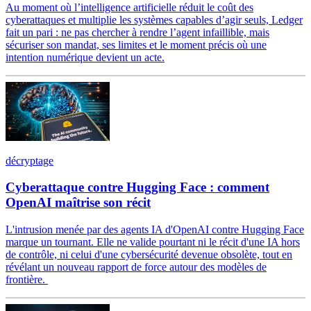
Au moment où l’intelligence artificielle réduit le coût des
cyberattaques et multiplie les systèmes capables d’agir seuls, Ledger
fait un pari : ne pas chercher à rendre l’agent infaillible, mais
sécuriser son mandat, ses limites et le moment précis où une
intention numérique devient un acte.
décryptage
Cyberattaque contre Hugging Face : comment
OpenAI maîtrise son récit
L'intrusion menée par des agents IA d'OpenAI contre Hugging Face
marque un tournant. Elle ne valide pourtant ni le récit d'une IA hors
de contrôle, ni celui d'une cybersécurité devenue obsolète, tout en
révélant un nouveau rapport de force autour des modèles de
frontière.