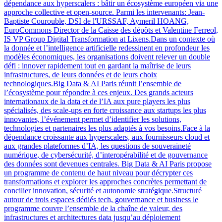
dépendance aux hyperscalers : bâtir un écosystème européen via une
approche collective et open-source. Parmi les intervenants: Jean-
Baptiste Courouble, DSI de l'URSSAF, Aymeril HOANG,
EuroCommons Director de la Caisse des dépôts et Valentine Ferreol,
IS VP Group Digital Transformation at Lixens.Dans un contexte où
la donnée et l’intelligence artificielle redessinent en profondeur les
modèles économiques, les organisations doivent relever un double
défi : innover rapidement tout en gardant la maîtrise de leurs
infrastructures, de leurs données et de leurs choix
technologiques.Big Data & AI Paris réunit l’ensemble de
l’écosystème pour répondre à ces enjeux. Des grands acteurs
internationaux de la data et de l’IA aux pure players les plus
spécialisés, des scale-ups en forte croissance aux startups les plus
innovantes, l’événement permet d’identifier les solutions,
technologies et partenaires les plus adaptés à vos besoins.Face à la
dépendance croissante aux hyperscalers, aux fournisseurs cloud et
aux grandes plateformes d’IA, les questions de souveraineté
numérique, de cybersécurité, d’interopérabilité et de gouvernance
des données sont devenues centrales. Big Data & AI Paris propose
un programme de contenu de haut niveau pour décrypter ces
transformations et explorer les approches concrètes permettant de
concilier innovation, sécurité et autonomie stratégique.Structuré
autour de trois espaces dédiés tech, gouvernance et business le
programme couvre l’ensemble de la chaîne de valeur, des
infrastructures et architectures data jusqu’au déploiement