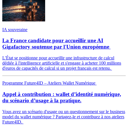
IA souveraine
La France candidate pour accueillir une AI
Gigafactory soutenue par l'Union européenne
L'État se positionne pour accueillir une infrastructure de calcul
dédiée à l'intelligence artificielle et s'engage à acheter 100 millions
d'euros de capacités de calcul si un projet français est retenu.
Programme Future4ID – Ateliers Wallet Numérique
Appel à contribution : wallet d’identité numérique,
du scénario d’usage à la pratique.
Vous avez un scénario d'usage ou un questionnement sur le business
model du wallet numérique ? Partagez-le et contribuez à nos ateliers
Future4ID.