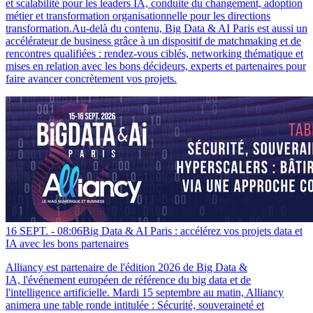
et scalabilité pour les leaders IA, conduite du changement, adoption
métier et transformation organisationnelle pour les directions
transformation.Au-delà du contenu, Big Data & AI Paris est aussi un
accélérateur de business grâce à un dispositif de matchmaking et de
rencontres qualifiées : rendez-vous ciblés, networking thématique et
mises en relation avec les bons décideurs, experts et partenaires pour
faire avancer concrètement vos projets.
16 SEPT. -
08:06
Big Data & AI Paris : accélérez vos projets data et
IA avec les bons partenaires
Alliancy est partenaire de l'édition 2026 de Big Data &
IA, l'événement européen de référence du big data et de
l'intelligence artificielle. Mardi 15 septembre au matin, Alliancy
animera une table ronde intitulée : Sécurité, souveraineté et