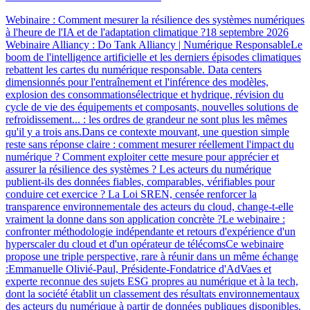
Webinaire : Comment mesurer la résilience des systèmes numériques
à l'heure de l'IA et de l'adaptation climatique ?18 septembre 2026
Webinaire Alliancy : Do Tank Alliancy | Numérique ResponsableLe
boom de l'intelligence artificielle et les derniers épisodes climatiques
rebattent les cartes du numérique responsable. Data centers
dimensionnés pour l'entraînement et l'inférence des modèles,
explosion des consommationsélectrique et hydrique, révision du
cycle de vie des équipements et composants, nouvelles solutions de
refroidissement... : les ordres de grandeur ne sont plus les mêmes
qu'il y a trois ans.Dans ce contexte mouvant, une question simple
reste sans réponse claire : comment mesurer réellement l'impact du
numérique ? Comment exploiter cette mesure pour apprécier et
assurer la résilience des systèmes ? Les acteurs du numérique
publient-ils des données fiables, comparables, vérifiables pour
conduire cet exercice ? La Loi SREN, censée renforcer la
transparence environnementale des acteurs du cloud, change-t-elle
vraiment la donne dans son application concrète ?Le webinaire :
confronter méthodologie indépendante et retours d'expérience d'un
hyperscaler du cloud et d'un opérateur de télécomsCe webinaire
propose une triple perspective, rare à réunir dans un même échange
:Emmanuelle Olivié-Paul, Présidente-Fondatrice d'AdVaes et
experte reconnue des sujets ESG propres au numérique et à la tech,
dont la société établit un classement des résultats environnementaux
des acteurs du numérique à partir de données publiques disponibles.