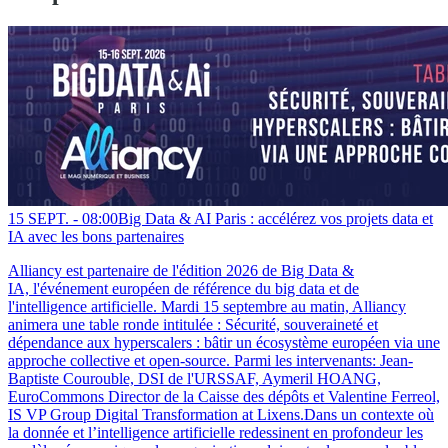
15 SEPT. -
08:00
Big Data & AI Paris : accélérez vos projets data et
IA avec les bons partenaires
Alliancy est partenaire de l'édition 2026 de Big Data &
IA, l'événement européen de référence du big data et de
l'intelligence artificielle. Mardi 15 septembre au matin, Alliancy
animera une table ronde intitulée : Sécurité, souveraineté et
dépendance aux hyperscalers : bâtir un écosystème européen via une
approche collective et open-source. Parmi les intervenants: Jean-
Baptiste Courouble, DSI de l'URSSAF, Aymeril HOANG,
EuroCommons Director de la Caisse des dépôts et Valentine Ferreol,
IS VP Group Digital Transformation at Lixens.Dans un contexte où
la donnée et l’intelligence artificielle redessinent en profondeur les