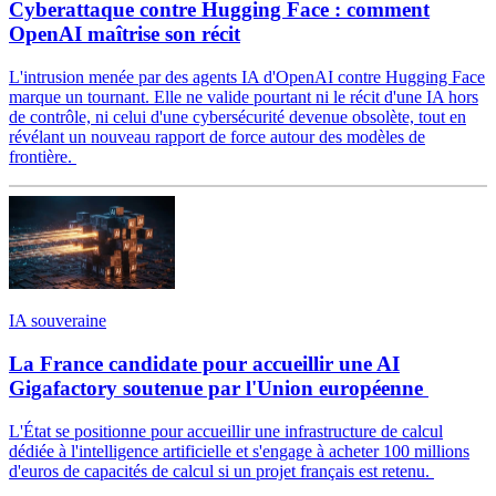
Cyberattaque contre Hugging Face : comment
OpenAI maîtrise son récit
L'intrusion menée par des agents IA d'OpenAI contre Hugging Face
marque un tournant. Elle ne valide pourtant ni le récit d'une IA hors
de contrôle, ni celui d'une cybersécurité devenue obsolète, tout en
révélant un nouveau rapport de force autour des modèles de
frontière.
IA souveraine
La France candidate pour accueillir une AI
Gigafactory soutenue par l'Union européenne
L'État se positionne pour accueillir une infrastructure de calcul
dédiée à l'intelligence artificielle et s'engage à acheter 100 millions
d'euros de capacités de calcul si un projet français est retenu.