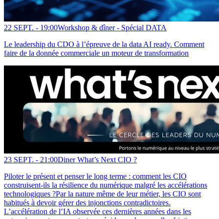
22 SEPT. -
19:00
Workshop & dîner - Spécial DATA
Le leadership du CDO à l’épreuve de la data AI ready. Comment
faire de la donnée commerciale un moteur de transformation
23 SEPT. -
21:00
Diner What’s Next CIO ?
Piloter le présent et penser le long terme : comment les CIO
construisent-ils la résilience du numérique malgré les accélérations
technologiques ?Par la nature même de leur métier, les CIO sont
habitués à devoir gérer des injonctions contradictoires.
L’accélération de l’IA observée ces dernières années dans les