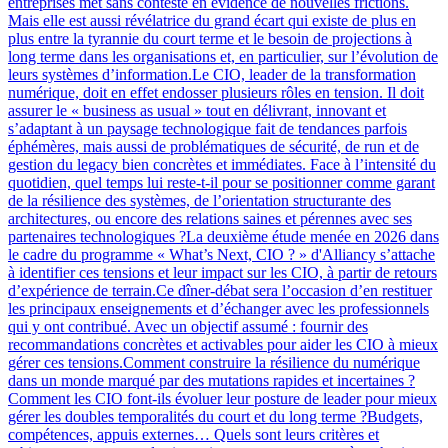
entreprises met sans conteste en évidence de nouvelles frictions.
Mais elle est aussi révélatrice du grand écart qui existe de plus en
plus entre la tyrannie du court terme et le besoin de projections à
long terme dans les organisations et, en particulier, sur l’évolution de
leurs systèmes d’information.Le CIO, leader de la transformation
numérique, doit en effet endosser plusieurs rôles en tension. Il doit
assurer le « business as usual » tout en délivrant, innovant et
s’adaptant à un paysage technologique fait de tendances parfois
éphémères, mais aussi de problématiques de sécurité, de run et de
gestion du legacy bien concrètes et immédiates. Face à l’intensité du
quotidien, quel temps lui reste-t-il pour se positionner comme garant
de la résilience des systèmes, de l’orientation structurante des
architectures, ou encore des relations saines et pérennes avec ses
partenaires technologiques ?La deuxième étude menée en 2026 dans
le cadre du programme « What’s Next, CIO ? » d'Alliancy s’attache
à identifier ces tensions et leur impact sur les CIO, à partir de retours
d’expérience de terrain.Ce dîner-débat sera l’occasion d’en restituer
les principaux enseignements et d’échanger avec les professionnels
qui y ont contribué. Avec un objectif assumé : fournir des
recommandations concrètes et activables pour aider les CIO à mieux
gérer ces tensions.Comment construire la résilience du numérique
dans un monde marqué par des mutations rapides et incertaines ?
Comment les CIO font-ils évoluer leur posture de leader pour mieux
gérer les doubles temporalités du court et du long terme ?Budgets,
compétences, appuis externes… Quels sont leurs critères et