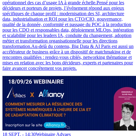
opérationnel des cas d’usage IA à grande échelle.Pensé pour les
décideurs et porteurs de projets, l’événement répond aux enjeux
spécifiques de chaque profil : modernisation des SI, architecture
data, industrialisation et ROI pour les CTO/CIO, gouvernance,
qualité de la donnée, conformité et passage du POC à la production
pour les CDO et responsables data, déploiement MLOps, intégration
et scalabilité pour les leaders IA, conduite du changement, adoption
métier et transformation organisationnelle pour les directions
transformation.Au-delà du contenu, Big Data & AI Paris est aussi un
accélérateur de business grâce à un dispositif de matchmaking et de
rencontres qualifiées : rendez-vous ciblés, networking thématique et
mises en relation avec les bons décideurs, experts et partenaires pour
faire avancer concrètement vos projets.
18 SEPT. -
14:30
Webinaire Advaes