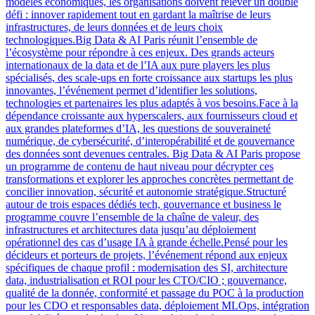
modèles économiques, les organisations doivent relever un double
défi : innover rapidement tout en gardant la maîtrise de leurs
infrastructures, de leurs données et de leurs choix
technologiques.Big Data & AI Paris réunit l’ensemble de
l’écosystème pour répondre à ces enjeux. Des grands acteurs
internationaux de la data et de l’IA aux pure players les plus
spécialisés, des scale-ups en forte croissance aux startups les plus
innovantes, l’événement permet d’identifier les solutions,
technologies et partenaires les plus adaptés à vos besoins.Face à la
dépendance croissante aux hyperscalers, aux fournisseurs cloud et
aux grandes plateformes d’IA, les questions de souveraineté
numérique, de cybersécurité, d’interopérabilité et de gouvernance
des données sont devenues centrales. Big Data & AI Paris propose
un programme de contenu de haut niveau pour décrypter ces
transformations et explorer les approches concrètes permettant de
concilier innovation, sécurité et autonomie stratégique.Structuré
autour de trois espaces dédiés tech, gouvernance et business le
programme couvre l’ensemble de la chaîne de valeur, des
infrastructures et architectures data jusqu’au déploiement
opérationnel des cas d’usage IA à grande échelle.Pensé pour les
décideurs et porteurs de projets, l’événement répond aux enjeux
spécifiques de chaque profil : modernisation des SI, architecture
data, industrialisation et ROI pour les CTO/CIO ; gouvernance,
qualité de la donnée, conformité et passage du POC à la production
pour les CDO et responsables data, déploiement MLOps, intégration