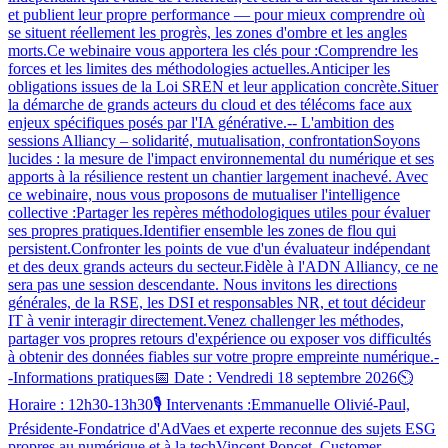
et publient leur propre performance — pour mieux comprendre où
se situent réellement les progrès, les zones d'ombre et les angles
morts.Ce webinaire vous apportera les clés pour :Comprendre les
forces et les limites des méthodologies actuelles.Anticiper les
obligations issues de la Loi SREN et leur application concrète.Situer
la démarche de grands acteurs du cloud et des télécoms face aux
enjeux spécifiques posés par l'IA générative.-- L'ambition des
sessions Alliancy – solidarité, mutualisation, confrontationSoyons
lucides : la mesure de l'impact environnemental du numérique et ses
apports à la résilience restent un chantier largement inachevé. Avec
ce webinaire, nous vous proposons de mutualiser l'intelligence
collective :Partager les repères méthodologiques utiles pour évaluer
ses propres pratiques.Identifier ensemble les zones de flou qui
persistent.Confronter les points de vue d'un évaluateur indépendant
et des deux grands acteurs du secteur.Fidèle à l'ADN Alliancy, ce ne
sera pas une session descendante. Nous invitons les directions
générales, de la RSE, les DSI et responsables NR, et tout décideur
IT à venir interagir directement.Venez challenger les méthodes,
partager vos propres retours d'expérience ou exposer vos difficultés
à obtenir des données fiables sur votre propre empreinte numérique.-
-Informations pratiques📅 Date : Vendredi 18 septembre 2026⏲️
Horaire : 12h30-13h30🎙️ Intervenants :Emmanuelle Olivié-Paul,
Présidente-Fondatrice d'AdVaes et experte reconnue des sujets ESG
propres au numérique et à la techVincent Poncet, Customer