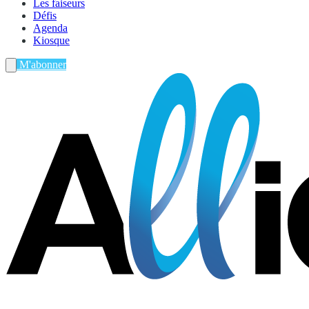
Les faiseurs
Défis
Agenda
Kiosque
M'abonner