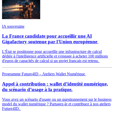
IA souveraine
La France candidate pour accueillir une AI
Gigafactory soutenue par l'Union européenne
L'État se positionne pour accueillir une infrastructure de calcul
dédiée à l'intelligence artificielle et s'engage à acheter 100 millions
d'euros de capacités de calcul si un projet français est retenu.
Programme Future4ID – Ateliers Wallet Numérique
Appel à contribution : wallet d’identité numérique,
du scénario d’usage à la pratique.
Vous avez un scénario d'usage ou un questionnement sur le business
model du wallet numérique ? Partagez-le et contribuez à nos ateliers
Future4ID.