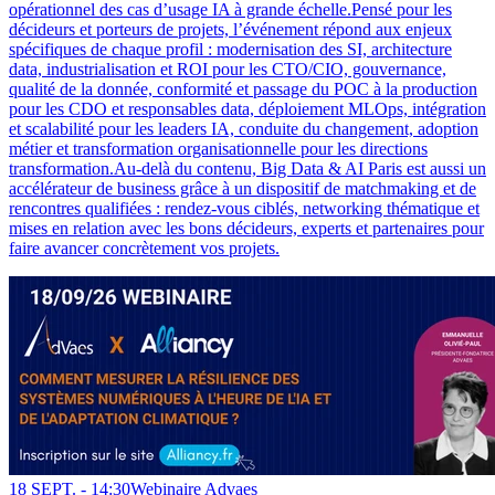
opérationnel des cas d’usage IA à grande échelle.Pensé pour les
décideurs et porteurs de projets, l’événement répond aux enjeux
spécifiques de chaque profil : modernisation des SI, architecture
data, industrialisation et ROI pour les CTO/CIO, gouvernance,
qualité de la donnée, conformité et passage du POC à la production
pour les CDO et responsables data, déploiement MLOps, intégration
et scalabilité pour les leaders IA, conduite du changement, adoption
métier et transformation organisationnelle pour les directions
transformation.Au-delà du contenu, Big Data & AI Paris est aussi un
accélérateur de business grâce à un dispositif de matchmaking et de
rencontres qualifiées : rendez-vous ciblés, networking thématique et
mises en relation avec les bons décideurs, experts et partenaires pour
faire avancer concrètement vos projets.
18 SEPT. -
14:30
Webinaire Advaes