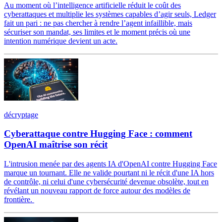
Au moment où l’intelligence artificielle réduit le coût des
cyberattaques et multiplie les systèmes capables d’agir seuls, Ledger
fait un pari : ne pas chercher à rendre l’agent infaillible, mais
sécuriser son mandat, ses limites et le moment précis où une
intention numérique devient un acte.
décryptage
Cyberattaque contre Hugging Face : comment
OpenAI maîtrise son récit
L'intrusion menée par des agents IA d'OpenAI contre Hugging Face
marque un tournant. Elle ne valide pourtant ni le récit d'une IA hors
de contrôle, ni celui d'une cybersécurité devenue obsolète, tout en
révélant un nouveau rapport de force autour des modèles de
frontière.