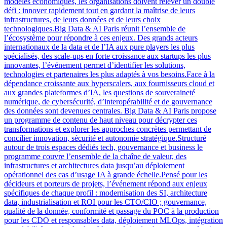
modèles économiques, les organisations doivent relever un double
défi : innover rapidement tout en gardant la maîtrise de leurs
infrastructures, de leurs données et de leurs choix
technologiques.Big Data & AI Paris réunit l’ensemble de
l’écosystème pour répondre à ces enjeux. Des grands acteurs
internationaux de la data et de l’IA aux pure players les plus
spécialisés, des scale-ups en forte croissance aux startups les plus
innovantes, l’événement permet d’identifier les solutions,
technologies et partenaires les plus adaptés à vos besoins.Face à la
dépendance croissante aux hyperscalers, aux fournisseurs cloud et
aux grandes plateformes d’IA, les questions de souveraineté
numérique, de cybersécurité, d’interopérabilité et de gouvernance
des données sont devenues centrales. Big Data & AI Paris propose
un programme de contenu de haut niveau pour décrypter ces
transformations et explorer les approches concrètes permettant de
concilier innovation, sécurité et autonomie stratégique.Structuré
autour de trois espaces dédiés tech, gouvernance et business le
programme couvre l’ensemble de la chaîne de valeur, des
infrastructures et architectures data jusqu’au déploiement
opérationnel des cas d’usage IA à grande échelle.Pensé pour les
décideurs et porteurs de projets, l’événement répond aux enjeux
spécifiques de chaque profil : modernisation des SI, architecture
data, industrialisation et ROI pour les CTO/CIO ; gouvernance,
qualité de la donnée, conformité et passage du POC à la production
pour les CDO et responsables data, déploiement MLOps, intégration