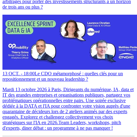
arbitrages pour porter des investissements structurants à un horizon
de trois ans ou plus ?
13 OCT. -
18:00
Le CDO métamorphosé : quelles clés pour un
repositionnement et un nouveau leadership ?
Mardi 13 octobre 2026 à Paris, Dirigeants du numérique, IA, data et
IT des grandes entreprises et organisations publiques, partagez vos
problématiques opérationnelles entre pairs. Une soirée exclusive
dédiée à la DATA et l'IA pour confronter votre vision auprès d'une
quarantaine de décideurs lors de 2 ateliers animés par des experts
engagés. Explorez et challengez collectivement vos choix
stratégiques sur l'IA en 2026.Team Leaders, workshops, pitch
d'experts, diner débat : un programme à ne pas manquer !