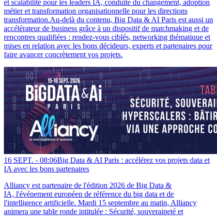
et scalabilité pour les leaders IA, conduite du changement, adoption
métier et transformation organisationnelle pour les directions
transformation.Au-delà du contenu, Big Data & AI Paris est aussi un
accélérateur de business grâce à un dispositif de matchmaking et de
rencontres qualifiées : rendez-vous ciblés, networking thématique et
mises en relation avec les bons décideurs, experts et partenaires pour
faire avancer concrètement vos projets.
16 SEPT. -
08:06
Big Data & AI Paris : accélérez vos projets data et
IA avec les bons partenaires
Alliancy est partenaire de l'édition 2026 de Big Data &
IA, l'événement européen de référence du big data et de
l'intelligence artificielle. Mardi 15 septembre au matin, Alliancy
animera une table ronde intitulée : Sécurité, souveraineté et