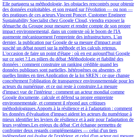
Elle partagera sa méthodologie, les obstacles rencontrés pour obtenir
des données exploitables, et son regard sur l'évolution — ou non —
des pratiques de ces acteurs.Vincent Poncet, Customer Engineer
Sustainability Specialist chez Google Cloud, viendra exposer la
démarche du Groupe pour mesurer et rendre compte de son propre
impact environnemental, dans un contexte où le boom de l'IA
augmente mécaniquement l'empreinte des infrastructures. L'an
dernier, la publication par Google de sa mesure d'impact avait
suscité un débat nourri sur la méthode et les calculs retenus.
L'occasion de faire un point d'étape : où en est aujourd'hui Google
sur ce sujet ?.Les piliers du débat :Méthodologie et fiabilité des
données : comment construire un ranking crédible quand les
données publiques sont partielles, hétérogènes ou absentes, et
quelles limites en tirer.Application de la loi SREN : ce que change
concrètement l'obligation de transparence environnementale pour les
acteurs du numérique, et ce qui reste à construire.La mesure
d'impact vue de l'intérieur : comment un acteur mondial comme
Google documente, calcule et défend sa propre empreinte
environnementale, et comment il répond aux critiques
méthodologiques.Apports à la résilience et à l'adaptation : comment
les données d'évaluation d'impact aident les acteurs du numérique à
mieux identifier les leviers de résilience et à agir pour l'adaptation de
leurs systèmes.Les enjeux du débat :Cet échange permettra de
confronter deux regards complémentaires — celui d'un tiers
indépendant qui évalue de l'extérieur, et celui d'un acteur qui mesure