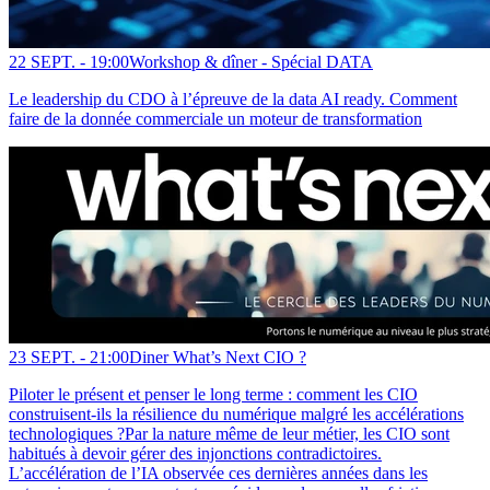
22 SEPT. -
19:00
Workshop & dîner - Spécial DATA
Le leadership du CDO à l’épreuve de la data AI ready. Comment
faire de la donnée commerciale un moteur de transformation
23 SEPT. -
21:00
Diner What’s Next CIO ?
Piloter le présent et penser le long terme : comment les CIO
construisent-ils la résilience du numérique malgré les accélérations
technologiques ?Par la nature même de leur métier, les CIO sont
habitués à devoir gérer des injonctions contradictoires.
L’accélération de l’IA observée ces dernières années dans les