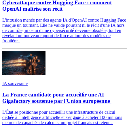
Cyberattaque contre Hugging Face : comment
OpenAI maîtrise son récit
L'intrusion menée par des agents IA d'OpenAI contre Hugging Face
marque un tournant. Elle ne valide pourtant ni le récit d'une IA hors
de contrôle, ni celui d'une cybersécurité devenue obsolète, tout en
révélant un nouveau rapport de force autour des modèles de
frontière.
IA souveraine
La France candidate pour accueillir une AI
Gigafactory soutenue par l'Union européenne
L'État se positionne pour accueillir une infrastructure de calcul
dédiée à l'intelligence artificielle et s'engage à acheter 100 millions
d'euros de capacités de calcul si un projet français est retenu.