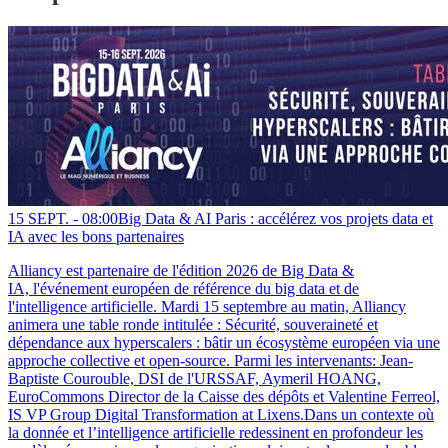
15 SEPT. -
08:00
Big Data & AI Paris : accélérez vos projets data et
IA avec les bons partenaires
Alliancy est partenaire de l'édition 2026 de Big Data &
IA, l'événement européen de référence du big data et de
l'intelligence artificielle. Mardi 15 septembre au matin, Alliancy
animera une table ronde intitulée : Sécurité, souveraineté et
dépendance aux hyperscalers : bâtir un écosystème européen via une
approche collective et open-source. Parmi les intervenants: Jean-
Baptiste Courouble, DSI de l'URSSAF, Aymeril HOANG,
EuroCommons Director de la Caisse des dépôts et Valentine Ferreol,
IS VP Group Digital Transformation at Lixens.Dans un contexte où
la donnée et l’intelligence artificielle redessinent en profondeur les