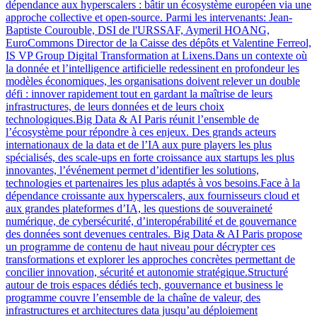
dépendance aux hyperscalers : bâtir un écosystème européen via une
approche collective et open-source. Parmi les intervenants: Jean-
Baptiste Courouble, DSI de l'URSSAF, Aymeril HOANG,
EuroCommons Director de la Caisse des dépôts et Valentine Ferreol,
IS VP Group Digital Transformation at Lixens.Dans un contexte où
la donnée et l’intelligence artificielle redessinent en profondeur les
modèles économiques, les organisations doivent relever un double
défi : innover rapidement tout en gardant la maîtrise de leurs
infrastructures, de leurs données et de leurs choix
technologiques.Big Data & AI Paris réunit l’ensemble de
l’écosystème pour répondre à ces enjeux. Des grands acteurs
internationaux de la data et de l’IA aux pure players les plus
spécialisés, des scale-ups en forte croissance aux startups les plus
innovantes, l’événement permet d’identifier les solutions,
technologies et partenaires les plus adaptés à vos besoins.Face à la
dépendance croissante aux hyperscalers, aux fournisseurs cloud et
aux grandes plateformes d’IA, les questions de souveraineté
numérique, de cybersécurité, d’interopérabilité et de gouvernance
des données sont devenues centrales. Big Data & AI Paris propose
un programme de contenu de haut niveau pour décrypter ces
transformations et explorer les approches concrètes permettant de
concilier innovation, sécurité et autonomie stratégique.Structuré
autour de trois espaces dédiés tech, gouvernance et business le
programme couvre l’ensemble de la chaîne de valeur, des
infrastructures et architectures data jusqu’au déploiement