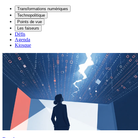
Transformations numériques
Technopolitique
Points de vue
Les faiseurs
Défis
Agenda
Kiosque