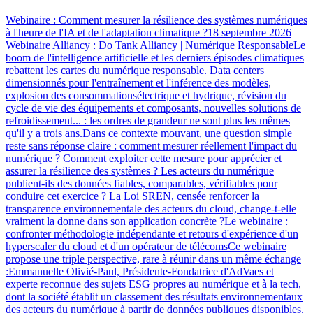
Webinaire : Comment mesurer la résilience des systèmes numériques
à l'heure de l'IA et de l'adaptation climatique ?18 septembre 2026
Webinaire Alliancy : Do Tank Alliancy | Numérique ResponsableLe
boom de l'intelligence artificielle et les derniers épisodes climatiques
rebattent les cartes du numérique responsable. Data centers
dimensionnés pour l'entraînement et l'inférence des modèles,
explosion des consommationsélectrique et hydrique, révision du
cycle de vie des équipements et composants, nouvelles solutions de
refroidissement... : les ordres de grandeur ne sont plus les mêmes
qu'il y a trois ans.Dans ce contexte mouvant, une question simple
reste sans réponse claire : comment mesurer réellement l'impact du
numérique ? Comment exploiter cette mesure pour apprécier et
assurer la résilience des systèmes ? Les acteurs du numérique
publient-ils des données fiables, comparables, vérifiables pour
conduire cet exercice ? La Loi SREN, censée renforcer la
transparence environnementale des acteurs du cloud, change-t-elle
vraiment la donne dans son application concrète ?Le webinaire :
confronter méthodologie indépendante et retours d'expérience d'un
hyperscaler du cloud et d'un opérateur de télécomsCe webinaire
propose une triple perspective, rare à réunir dans un même échange
:Emmanuelle Olivié-Paul, Présidente-Fondatrice d'AdVaes et
experte reconnue des sujets ESG propres au numérique et à la tech,
dont la société établit un classement des résultats environnementaux
des acteurs du numérique à partir de données publiques disponibles.