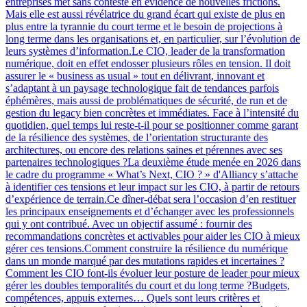
entreprises met sans conteste en évidence de nouvelles frictions.
Mais elle est aussi révélatrice du grand écart qui existe de plus en
plus entre la tyrannie du court terme et le besoin de projections à
long terme dans les organisations et, en particulier, sur l’évolution de
leurs systèmes d’information.Le CIO, leader de la transformation
numérique, doit en effet endosser plusieurs rôles en tension. Il doit
assurer le « business as usual » tout en délivrant, innovant et
s’adaptant à un paysage technologique fait de tendances parfois
éphémères, mais aussi de problématiques de sécurité, de run et de
gestion du legacy bien concrètes et immédiates. Face à l’intensité du
quotidien, quel temps lui reste-t-il pour se positionner comme garant
de la résilience des systèmes, de l’orientation structurante des
architectures, ou encore des relations saines et pérennes avec ses
partenaires technologiques ?La deuxième étude menée en 2026 dans
le cadre du programme « What’s Next, CIO ? » d'Alliancy s’attache
à identifier ces tensions et leur impact sur les CIO, à partir de retours
d’expérience de terrain.Ce dîner-débat sera l’occasion d’en restituer
les principaux enseignements et d’échanger avec les professionnels
qui y ont contribué. Avec un objectif assumé : fournir des
recommandations concrètes et activables pour aider les CIO à mieux
gérer ces tensions.Comment construire la résilience du numérique
dans un monde marqué par des mutations rapides et incertaines ?
Comment les CIO font-ils évoluer leur posture de leader pour mieux
gérer les doubles temporalités du court et du long terme ?Budgets,
compétences, appuis externes… Quels sont leurs critères et