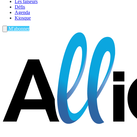
Les faiseurs
Défis
Agenda
Kiosque
M'abonner