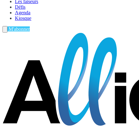
Les faiseurs
Défis
Agenda
Kiosque
M'abonner