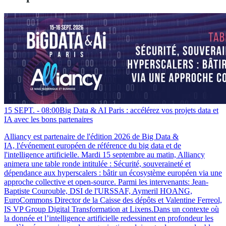
15 SEPT. -
08:00
Big Data & AI Paris : accélérez vos projets data et
IA avec les bons partenaires
Alliancy est partenaire de l'édition 2026 de Big Data &
IA, l'événement européen de référence du big data et de
l'intelligence artificielle. Mardi 15 septembre au matin, Alliancy
animera une table ronde intitulée : Sécurité, souveraineté et
dépendance aux hyperscalers : bâtir un écosystème européen via une
approche collective et open-source. Parmi les intervenants: Jean-
Baptiste Courouble, DSI de l'URSSAF, Aymeril HOANG,
EuroCommons Director de la Caisse des dépôts et Valentine Ferreol,
IS VP Group Digital Transformation at Lixens.Dans un contexte où
la donnée et l’intelligence artificielle redessinent en profondeur les