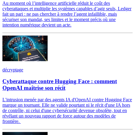
Au moment où l’intelligence artificielle réduit le coût des
cyberattaques et multiplie les systèmes capables d’agir seuls, Ledger
fait un pari : ne pas chercher à rendre l’agent infaillible, mais
sécuriser son mandat, ses limites et le moment précis où une
intention numérique devient un acte.
décryptage
Cyberattaque contre Hugging Face : comment
OpenAI maîtrise son récit
L'intrusion menée par des agents IA d'OpenAI contre Hugging Face
marque un tournant. Elle ne valide pourtant ni le récit d'une IA hors
de contrôle, ni celui d'une cybersécurité devenue obsolète, tout en
révélant un nouveau rapport de force autour des modèles de
frontière.