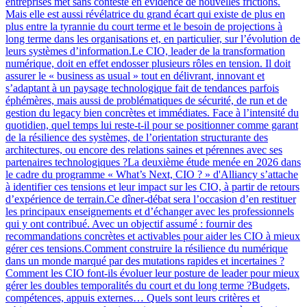
entreprises met sans conteste en évidence de nouvelles frictions.
Mais elle est aussi révélatrice du grand écart qui existe de plus en
plus entre la tyrannie du court terme et le besoin de projections à
long terme dans les organisations et, en particulier, sur l’évolution de
leurs systèmes d’information.Le CIO, leader de la transformation
numérique, doit en effet endosser plusieurs rôles en tension. Il doit
assurer le « business as usual » tout en délivrant, innovant et
s’adaptant à un paysage technologique fait de tendances parfois
éphémères, mais aussi de problématiques de sécurité, de run et de
gestion du legacy bien concrètes et immédiates. Face à l’intensité du
quotidien, quel temps lui reste-t-il pour se positionner comme garant
de la résilience des systèmes, de l’orientation structurante des
architectures, ou encore des relations saines et pérennes avec ses
partenaires technologiques ?La deuxième étude menée en 2026 dans
le cadre du programme « What’s Next, CIO ? » d'Alliancy s’attache
à identifier ces tensions et leur impact sur les CIO, à partir de retours
d’expérience de terrain.Ce dîner-débat sera l’occasion d’en restituer
les principaux enseignements et d’échanger avec les professionnels
qui y ont contribué. Avec un objectif assumé : fournir des
recommandations concrètes et activables pour aider les CIO à mieux
gérer ces tensions.Comment construire la résilience du numérique
dans un monde marqué par des mutations rapides et incertaines ?
Comment les CIO font-ils évoluer leur posture de leader pour mieux
gérer les doubles temporalités du court et du long terme ?Budgets,
compétences, appuis externes… Quels sont leurs critères et