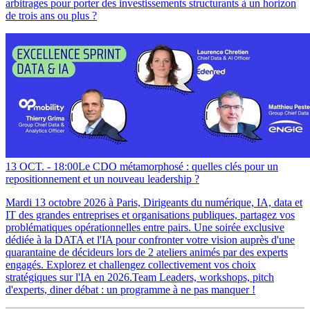
arbitrages pour porter des investissements structurants à un horizon
de trois ans ou plus ?
13 OCT. -
18:00
Le CDO métamorphosé : quelles clés pour un
repositionnement et un nouveau leadership ?
Mardi 13 octobre 2026 à Paris, Dirigeants du numérique, IA, data et
IT des grandes entreprises et organisations publiques, partagez vos
problématiques opérationnelles entre pairs. Une soirée exclusive
dédiée à la DATA et l'IA pour confronter votre vision auprès d'une
quarantaine de décideurs lors de 2 ateliers animés par des experts
engagés. Explorez et challengez collectivement vos choix
stratégiques sur l'IA en 2026.Team Leaders, workshops, pitch
d'experts, diner débat : un programme à ne pas manquer !