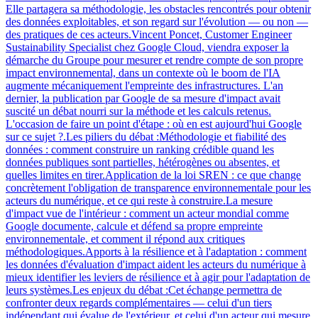
Elle partagera sa méthodologie, les obstacles rencontrés pour obtenir
des données exploitables, et son regard sur l'évolution — ou non —
des pratiques de ces acteurs.Vincent Poncet, Customer Engineer
Sustainability Specialist chez Google Cloud, viendra exposer la
démarche du Groupe pour mesurer et rendre compte de son propre
impact environnemental, dans un contexte où le boom de l'IA
augmente mécaniquement l'empreinte des infrastructures. L'an
dernier, la publication par Google de sa mesure d'impact avait
suscité un débat nourri sur la méthode et les calculs retenus.
L'occasion de faire un point d'étape : où en est aujourd'hui Google
sur ce sujet ?.Les piliers du débat :Méthodologie et fiabilité des
données : comment construire un ranking crédible quand les
données publiques sont partielles, hétérogènes ou absentes, et
quelles limites en tirer.Application de la loi SREN : ce que change
concrètement l'obligation de transparence environnementale pour les
acteurs du numérique, et ce qui reste à construire.La mesure
d'impact vue de l'intérieur : comment un acteur mondial comme
Google documente, calcule et défend sa propre empreinte
environnementale, et comment il répond aux critiques
méthodologiques.Apports à la résilience et à l'adaptation : comment
les données d'évaluation d'impact aident les acteurs du numérique à
mieux identifier les leviers de résilience et à agir pour l'adaptation de
leurs systèmes.Les enjeux du débat :Cet échange permettra de
confronter deux regards complémentaires — celui d'un tiers
indépendant qui évalue de l'extérieur, et celui d'un acteur qui mesure