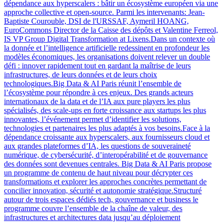
dépendance aux hyperscalers : bâtir un écosystème européen via une
approche collective et open-source. Parmi les intervenants: Jean-
Baptiste Courouble, DSI de l'URSSAF, Aymeril HOANG,
EuroCommons Director de la Caisse des dépôts et Valentine Ferreol,
IS VP Group Digital Transformation at Lixens.Dans un contexte où
la donnée et l’intelligence artificielle redessinent en profondeur les
modèles économiques, les organisations doivent relever un double
défi : innover rapidement tout en gardant la maîtrise de leurs
infrastructures, de leurs données et de leurs choix
technologiques.Big Data & AI Paris réunit l’ensemble de
l’écosystème pour répondre à ces enjeux. Des grands acteurs
internationaux de la data et de l’IA aux pure players les plus
spécialisés, des scale-ups en forte croissance aux startups les plus
innovantes, l’événement permet d’identifier les solutions,
technologies et partenaires les plus adaptés à vos besoins.Face à la
dépendance croissante aux hyperscalers, aux fournisseurs cloud et
aux grandes plateformes d’IA, les questions de souveraineté
numérique, de cybersécurité, d’interopérabilité et de gouvernance
des données sont devenues centrales. Big Data & AI Paris propose
un programme de contenu de haut niveau pour décrypter ces
transformations et explorer les approches concrètes permettant de
concilier innovation, sécurité et autonomie stratégique.Structuré
autour de trois espaces dédiés tech, gouvernance et business le
programme couvre l’ensemble de la chaîne de valeur, des
infrastructures et architectures data jusqu’au déploiement