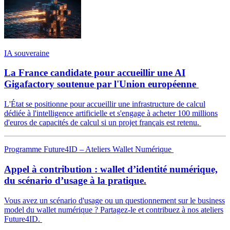
IA souveraine
La France candidate pour accueillir une AI
Gigafactory soutenue par l'Union européenne
L'État se positionne pour accueillir une infrastructure de calcul
dédiée à l'intelligence artificielle et s'engage à acheter 100 millions
d'euros de capacités de calcul si un projet français est retenu.
Programme Future4ID – Ateliers Wallet Numérique
Appel à contribution : wallet d’identité numérique,
du scénario d’usage à la pratique.
Vous avez un scénario d'usage ou un questionnement sur le business
model du wallet numérique ? Partagez-le et contribuez à nos ateliers
Future4ID.