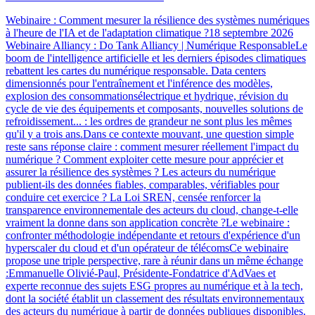
Webinaire : Comment mesurer la résilience des systèmes numériques
à l'heure de l'IA et de l'adaptation climatique ?18 septembre 2026
Webinaire Alliancy : Do Tank Alliancy | Numérique ResponsableLe
boom de l'intelligence artificielle et les derniers épisodes climatiques
rebattent les cartes du numérique responsable. Data centers
dimensionnés pour l'entraînement et l'inférence des modèles,
explosion des consommationsélectrique et hydrique, révision du
cycle de vie des équipements et composants, nouvelles solutions de
refroidissement... : les ordres de grandeur ne sont plus les mêmes
qu'il y a trois ans.Dans ce contexte mouvant, une question simple
reste sans réponse claire : comment mesurer réellement l'impact du
numérique ? Comment exploiter cette mesure pour apprécier et
assurer la résilience des systèmes ? Les acteurs du numérique
publient-ils des données fiables, comparables, vérifiables pour
conduire cet exercice ? La Loi SREN, censée renforcer la
transparence environnementale des acteurs du cloud, change-t-elle
vraiment la donne dans son application concrète ?Le webinaire :
confronter méthodologie indépendante et retours d'expérience d'un
hyperscaler du cloud et d'un opérateur de télécomsCe webinaire
propose une triple perspective, rare à réunir dans un même échange
:Emmanuelle Olivié-Paul, Présidente-Fondatrice d'AdVaes et
experte reconnue des sujets ESG propres au numérique et à la tech,
dont la société établit un classement des résultats environnementaux
des acteurs du numérique à partir de données publiques disponibles.