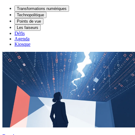
Transformations numériques
Technopolitique
Points de vue
Les faiseurs
Défis
Agenda
Kiosque