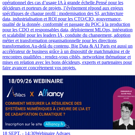
opérationnel des cas d’usage IA à grande échelle.Pensé pour les
décideurs et porteurs de projets, l’événement répond aux enjeux
spécifiques de chaque profil : modernisation des SI, architecture
data, industrialisation et ROI pour les CTO/CIO, gouvernance,
qualité de la donnée, conformité et passage du POC à la production
pour les CDO et responsables data, déploiement MLOps, intégration
et scalabilité pour les leaders IA, conduite du changement, adoption
métier et transformation organisationnelle pour les directions
transformation.Au-delà du contenu, Big Data & AI Paris est aussi un
accélérateur de business grâce à un dispositif de matchmaking et de
rencontres qualifiées : rendez-vous ciblés, networking thématique et
mises en relation avec les bons décideurs, experts et partenaires pour
faire avancer concrètement vos projets.
18 SEPT. -
14:30
Webinaire Advaes