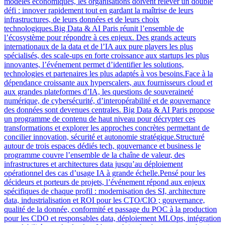
modèles économiques, les organisations doivent relever un double
défi : innover rapidement tout en gardant la maîtrise de leurs
infrastructures, de leurs données et de leurs choix
technologiques.Big Data & AI Paris réunit l’ensemble de
l’écosystème pour répondre à ces enjeux. Des grands acteurs
internationaux de la data et de l’IA aux pure players les plus
spécialisés, des scale-ups en forte croissance aux startups les plus
innovantes, l’événement permet d’identifier les solutions,
technologies et partenaires les plus adaptés à vos besoins.Face à la
dépendance croissante aux hyperscalers, aux fournisseurs cloud et
aux grandes plateformes d’IA, les questions de souveraineté
numérique, de cybersécurité, d’interopérabilité et de gouvernance
des données sont devenues centrales. Big Data & AI Paris propose
un programme de contenu de haut niveau pour décrypter ces
transformations et explorer les approches concrètes permettant de
concilier innovation, sécurité et autonomie stratégique.Structuré
autour de trois espaces dédiés tech, gouvernance et business le
programme couvre l’ensemble de la chaîne de valeur, des
infrastructures et architectures data jusqu’au déploiement
opérationnel des cas d’usage IA à grande échelle.Pensé pour les
décideurs et porteurs de projets, l’événement répond aux enjeux
spécifiques de chaque profil : modernisation des SI, architecture
data, industrialisation et ROI pour les CTO/CIO ; gouvernance,
qualité de la donnée, conformité et passage du POC à la production
pour les CDO et responsables data, déploiement MLOps, intégration