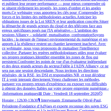
et publient leur propre performance — pour mieux comprendre où
se situent réellement les progrès, les zones d'ombre et les angles
morts.Ce webinaire vous apportera les clés pour :Comprendre les
forces et les limites des méthodologies actuelles.Anticiper les
obligations issues de la Loi SREN et leur application concrète.Situer
la démarche de grands acteurs du cloud et des télécoms face aux
enjeux spécifiques posés par l'IA générative.-- L'ambition des
sessions Alliancy – solidarité, mutualisation, confrontationSoyons
lucides : la mesure de l'impact environnemental du numérique et ses
apports à la résilience restent un chantier largement inachevé. Avec
ce webinaire, nous vous proposons de mutualiser l'intelligence
collective :Partager les repères méthodologiques utiles pour évaluer
ses propres pratiques.Identifier ensemble les zones de flou qui
persistent.Confronter les points de vue d'un évaluateur indépendant
et des deux grands acteurs du secteur.Fidèle à l'ADN Alliancy, ce ne
sera pas une session descendante. Nous invitons les directions
générales, de la RSE, les DSI et responsables NR, et tout décideur
IT à venir interagir directement.Venez challenger les méthodes,
partager vos propres retours d'expérience ou exposer vos difficultés
à obtenir des données fiables sur votre propre empreinte numérique.-
-Informations pratiques📅 Date : Vendredi 18 septembre 2026⏲️
Horaire : 12h30-13h30🎙️ Intervenants :Emmanuelle Olivié-Paul,
Présidente-Fondatrice d'AdVaes et experte reconnue des sujets ESG
propres au numérique et à la techVincent Poncet, Customer