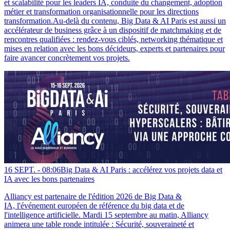
et scalabilité pour les leaders IA, conduite du changement, adoption
métier et transformation organisationnelle pour les directions
transformation.Au-delà du contenu, Big Data & AI Paris est aussi un
accélérateur de business grâce à un dispositif de matchmaking et de
rencontres qualifiées : rendez-vous ciblés, networking thématique et
mises en relation avec les bons décideurs, experts et partenaires pour
faire avancer concrètement vos projets.
16 SEPT. -
08:06
Big Data & AI Paris : accélérez vos projets data et
IA avec les bons partenaires
Alliancy est partenaire de l'édition 2026 de Big Data &
IA, l'événement européen de référence du big data et de
l'intelligence artificielle. Mardi 15 septembre au matin, Alliancy
animera une table ronde intitulée : Sécurité, souveraineté et