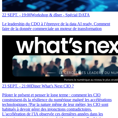
22 SEPT. -
19:00
Workshop & dîner - Spécial DATA
Le leadership du CDO à l’épreuve de la data AI ready. Comment
faire de la donnée commerciale un moteur de transformation
23 SEPT. -
21:00
Diner What’s Next CIO ?
Piloter le présent et penser le long terme : comment les CIO
construisent-ils la résilience du numérique malgré les accélérations
technologiques ?Par la nature même de leur métier, les CIO sont
habitués à devoir gérer des injonctions contradictoires.
L’accélération de l’IA observée ces dernières années dans les