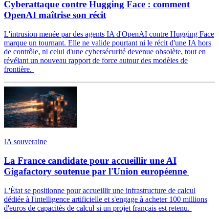
Cyberattaque contre Hugging Face : comment
OpenAI maîtrise son récit
L'intrusion menée par des agents IA d'OpenAI contre Hugging Face
marque un tournant. Elle ne valide pourtant ni le récit d'une IA hors
de contrôle, ni celui d'une cybersécurité devenue obsolète, tout en
révélant un nouveau rapport de force autour des modèles de
frontière.
IA souveraine
La France candidate pour accueillir une AI
Gigafactory soutenue par l'Union européenne
L'État se positionne pour accueillir une infrastructure de calcul
dédiée à l'intelligence artificielle et s'engage à acheter 100 millions
d'euros de capacités de calcul si un projet français est retenu.