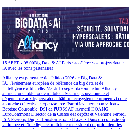
15 SEPT. -
08:00
Big Data & AI Paris : accélérez vos projets data et
IA avec les bons partenaires
Alliancy est partenaire de l'édition 2026 de Big Data &
IA, l'événement européen de référence du big data et de
l'intelligence artificielle. Mardi 15 septembre au matin, Alliancy
animera une table ronde intitulée : Sécurité, souveraineté et
dépendance aux hyperscalers : bâtir un écosystème européen via une
approche collective et open-source. Parmi les intervenants: Jean-
Baptiste Courouble, DSI de l'URSSAF, Aymeril HOANG,
EuroCommons Director de la Caisse des dépôts et Valentine Ferreol,
IS VP Group Digital Transformation at Lixens.Dans un contexte où
la donnée et l’intelligence artificielle redessinent en profondeur les