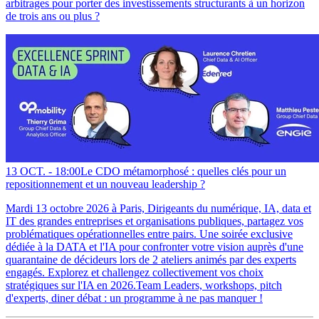
arbitrages pour porter des investissements structurants à un horizon
de trois ans ou plus ?
13 OCT. -
18:00
Le CDO métamorphosé : quelles clés pour un
repositionnement et un nouveau leadership ?
Mardi 13 octobre 2026 à Paris, Dirigeants du numérique, IA, data et
IT des grandes entreprises et organisations publiques, partagez vos
problématiques opérationnelles entre pairs. Une soirée exclusive
dédiée à la DATA et l'IA pour confronter votre vision auprès d'une
quarantaine de décideurs lors de 2 ateliers animés par des experts
engagés. Explorez et challengez collectivement vos choix
stratégiques sur l'IA en 2026.Team Leaders, workshops, pitch
d'experts, diner débat : un programme à ne pas manquer !