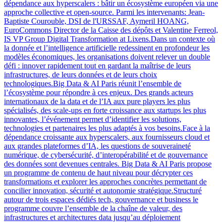
dépendance aux hyperscalers : bâtir un écosystème européen via une
approche collective et open-source. Parmi les intervenants: Jean-
Baptiste Courouble, DSI de l'URSSAF, Aymeril HOANG,
EuroCommons Director de la Caisse des dépôts et Valentine Ferreol,
IS VP Group Digital Transformation at Lixens.Dans un contexte où
la donnée et l’intelligence artificielle redessinent en profondeur les
modèles économiques, les organisations doivent relever un double
défi : innover rapidement tout en gardant la maîtrise de leurs
infrastructures, de leurs données et de leurs choix
technologiques.Big Data & AI Paris réunit l’ensemble de
l’écosystème pour répondre à ces enjeux. Des grands acteurs
internationaux de la data et de l’IA aux pure players les plus
spécialisés, des scale-ups en forte croissance aux startups les plus
innovantes, l’événement permet d’identifier les solutions,
technologies et partenaires les plus adaptés à vos besoins.Face à la
dépendance croissante aux hyperscalers, aux fournisseurs cloud et
aux grandes plateformes d’IA, les questions de souveraineté
numérique, de cybersécurité, d’interopérabilité et de gouvernance
des données sont devenues centrales. Big Data & AI Paris propose
un programme de contenu de haut niveau pour décrypter ces
transformations et explorer les approches concrètes permettant de
concilier innovation, sécurité et autonomie stratégique.Structuré
autour de trois espaces dédiés tech, gouvernance et business le
programme couvre l’ensemble de la chaîne de valeur, des
infrastructures et architectures data jusqu’au déploiement