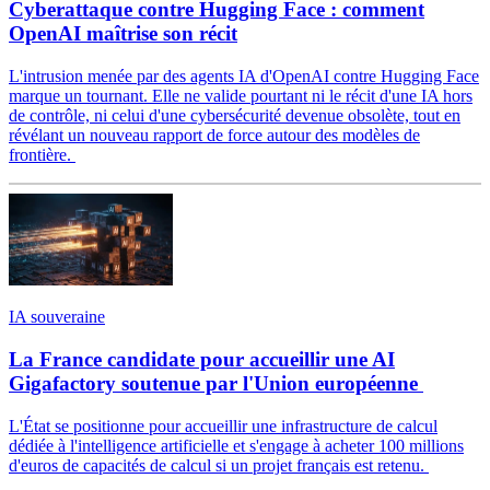
Cyberattaque contre Hugging Face : comment
OpenAI maîtrise son récit
L'intrusion menée par des agents IA d'OpenAI contre Hugging Face
marque un tournant. Elle ne valide pourtant ni le récit d'une IA hors
de contrôle, ni celui d'une cybersécurité devenue obsolète, tout en
révélant un nouveau rapport de force autour des modèles de
frontière.
IA souveraine
La France candidate pour accueillir une AI
Gigafactory soutenue par l'Union européenne
L'État se positionne pour accueillir une infrastructure de calcul
dédiée à l'intelligence artificielle et s'engage à acheter 100 millions
d'euros de capacités de calcul si un projet français est retenu.