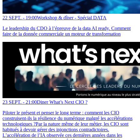
22 SEPT. -
19:00
Workshop & dîner - Spécial DATA
Le leadership du CDO à l’épreuve de la data AI ready. Comment
faire de la donnée commerciale un moteur de transformation
23 SEPT. -
21:00
Diner What’s Next CIO ?
Piloter le présent et penser le long terme : comment les CIO
construisent-ils la résilience du numérique malgré les accélérations
technologiques ?Par la nature même de leur métier, les CIO sont
habitués à devoir gérer des injonctions contradictoires.
L’accélération de l’IA observée ces dernières années dans les