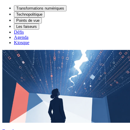
Transformations numériques
Technopolitique
Points de vue
Les faiseurs
Défis
Agenda
Kiosque