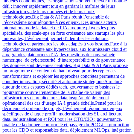
modèles économiques, les organisations doivent relever un double
défi : innover rapidement tout en gardant la maîtrise de leurs
infrastructures, de leurs données et de leurs choix
technologiques.Big Data & AI Paris réunit l’ensemble de
l’écosystème pour répondre à ces enjeux. Des grands acteurs
internationaux de la data et de l’IA aux pure players les plus
spécialisés, des scale-ups en forte croissance aux startups les plus
innovantes, l’événement permet d’identifier les solutions,
technologies et partenaires les plus adaptés à vos besoins.Face à la
dépendance croissante aux hyperscalers, aux fournisseurs cloud et
aux grandes plateformes d’IA, les questions de souveraineté
numérique, de cybersécurité, d’interopérabilité et de gouvernance
des données sont devenues centrales. Big Data & AI Paris propose
un programme de contenu de haut niveau pour décrypter ces
transformations et explorer les approches concrètes permettant de
concilier innovation, sécurité et autonomie stratégique.Structuré
autour de trois espaces dédiés tech, gouvernance et business le
programme couvre l’ensemble de la chaîne de valeur, des
infrastructures et architectures data jusqu’au déploiement
opérationnel des cas d’usage IA à grande échelle.Pensé pour les
décideurs et porteurs de projets, l’événement répond aux enjeux
spécifiques de chaque profil : modernisation des SI, architecture
data, industrialisation et ROI pour les CTO/CIO ; gouvernance,
qualité de la donnée, conformité et passage du POC à la production
pour les CDO et responsables data, déploiement MLOps, intégration