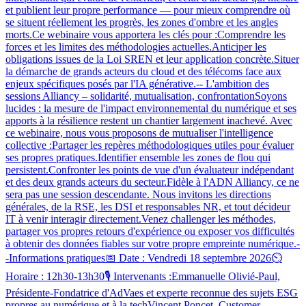
et publient leur propre performance — pour mieux comprendre où
se situent réellement les progrès, les zones d'ombre et les angles
morts.Ce webinaire vous apportera les clés pour :Comprendre les
forces et les limites des méthodologies actuelles.Anticiper les
obligations issues de la Loi SREN et leur application concrète.Situer
la démarche de grands acteurs du cloud et des télécoms face aux
enjeux spécifiques posés par l'IA générative.-- L'ambition des
sessions Alliancy – solidarité, mutualisation, confrontationSoyons
lucides : la mesure de l'impact environnemental du numérique et ses
apports à la résilience restent un chantier largement inachevé. Avec
ce webinaire, nous vous proposons de mutualiser l'intelligence
collective :Partager les repères méthodologiques utiles pour évaluer
ses propres pratiques.Identifier ensemble les zones de flou qui
persistent.Confronter les points de vue d'un évaluateur indépendant
et des deux grands acteurs du secteur.Fidèle à l'ADN Alliancy, ce ne
sera pas une session descendante. Nous invitons les directions
générales, de la RSE, les DSI et responsables NR, et tout décideur
IT à venir interagir directement.Venez challenger les méthodes,
partager vos propres retours d'expérience ou exposer vos difficultés
à obtenir des données fiables sur votre propre empreinte numérique.-
-Informations pratiques📅 Date : Vendredi 18 septembre 2026⏲️
Horaire : 12h30-13h30🎙️ Intervenants :Emmanuelle Olivié-Paul,
Présidente-Fondatrice d'AdVaes et experte reconnue des sujets ESG
propres au numérique et à la techVincent Poncet, Customer