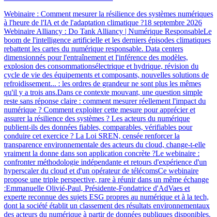
Webinaire : Comment mesurer la résilience des systèmes numériques
à l'heure de l'IA et de l'adaptation climatique ?18 septembre 2026
Webinaire Alliancy : Do Tank Alliancy | Numérique ResponsableLe
boom de l'intelligence artificielle et les derniers épisodes climatiques
rebattent les cartes du numérique responsable. Data centers
dimensionnés pour l'entraînement et l'inférence des modèles,
explosion des consommationsélectrique et hydrique, révision du
cycle de vie des équipements et composants, nouvelles solutions de
refroidissement... : les ordres de grandeur ne sont plus les mêmes
qu'il y a trois ans.Dans ce contexte mouvant, une question simple
reste sans réponse claire : comment mesurer réellement l'impact du
numérique ? Comment exploiter cette mesure pour apprécier et
assurer la résilience des systèmes ? Les acteurs du numérique
publient-ils des données fiables, comparables, vérifiables pour
conduire cet exercice ? La Loi SREN, censée renforcer la
transparence environnementale des acteurs du cloud, change-t-elle
vraiment la donne dans son application concrète ?Le webinaire :
confronter méthodologie indépendante et retours d'expérience d'un
hyperscaler du cloud et d'un opérateur de télécomsCe webinaire
propose une triple perspective, rare à réunir dans un même échange
:Emmanuelle Olivié-Paul, Présidente-Fondatrice d'AdVaes et
experte reconnue des sujets ESG propres au numérique et à la tech,
dont la société établit un classement des résultats environnementaux
des acteurs du numérique à partir de données publiques disponibles.