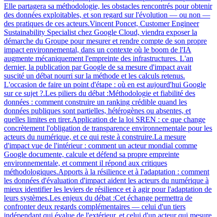
Elle partagera sa méthodologie, les obstacles rencontrés pour obtenir
des données exploitables, et son regard sur l'évolution — ou non —
des pratiques de ces acteurs.Vincent Poncet, Customer Engineer
Sustainability Specialist chez Google Cloud, viendra exposer la
démarche du Groupe pour mesurer et rendre compte de son propre
impact environnemental, dans un contexte où le boom de l'IA
augmente mécaniquement l'empreinte des infrastructures. L'an
dernier, la publication par Google de sa mesure d'impact avait
suscité un débat nourri sur la méthode et les calculs retenus.
L'occasion de faire un point d'étape : où en est aujourd'hui Google
sur ce sujet ?.Les piliers du débat :Méthodologie et fiabilité des
données : comment construire un ranking crédible quand les
données publiques sont partielles, hétérogènes ou absentes, et
quelles limites en tirer.Application de la loi SREN : ce que change
concrètement l'obligation de transparence environnementale pour les
acteurs du numérique, et ce qui reste à construire.La mesure
d'impact vue de l'intérieur : comment un acteur mondial comme
Google documente, calcule et défend sa propre empreinte
environnementale, et comment il répond aux critiques
méthodologiques.Apports à la résilience et à l'adaptation : comment
les données d'évaluation d'impact aident les acteurs du numérique à
mieux identifier les leviers de résilience et à agir pour l'adaptation de
leurs systèmes.Les enjeux du débat :Cet échange permettra de
confronter deux regards complémentaires — celui d'un tiers
indépendant qui évalue de l'extérieur, et celui d'un acteur qui mesure