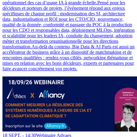
opérationnel des cas d’usage IA à grande échelle.Pensé pour les
décideurs et porteurs de projets, l’événement répond aux enjeux
spécifiques de chaque profil : modernisation des SI, architecture
data, industrialisation et ROI pour les CTO/CIO, gouvernance,
qualité de la donnée, conformité et passage du POC à la production
pour les CDO et responsables data, déploiement MLOps, intégration
et scalabilité pour les leaders IA, conduite du changement, adoption
métier et transformation organisationnelle pour les directions
transformation.Au-delà du contenu, Big Data & AI Paris est aussi un
accélérateur de business grâce à un dispositif de matchmaking et de
rencontres qualifiées : rendez-vous ciblés, networking thématique et
mises en relation avec les bons décideurs, experts et partenaires pour
faire avancer concrètement vos projets.
18 SEPT. -
14:30
Webinaire Advaes