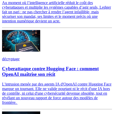
Au moment où l’intelligence artificielle réduit le coût des
cyberattaques et multiplie les systèmes capables d’agir seuls, Ledger
fait un pari : ne pas chercher à rendre l’agent infaillible, mais
sécuriser son mandat, ses limites et le moment précis où une
intention numérique devient un acte.
décryptage
Cyberattaque contre Hugging Face : comment
OpenAI maîtrise son récit
L'intrusion menée par des agents IA d'OpenAI contre Hugging Face
marque un tournant. Elle ne valide pourtant ni le récit d'une IA hors
de contrôle, ni celui d'une cybersécurité devenue obsolète, tout en
révélant un nouveau rapport de force autour des modèles de
frontière.