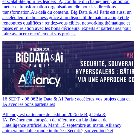
et scalabilité pour les leaders IA, conduite du changement, adoption
métier et transformation organisationnelle pour les directions
transformation.Au-delà du contenu, Big Data & AI Paris est aussi un
accélérateur de business grâce à un dispositif de matchmaking et de
rencontres qualifiées : rendez-vous ciblés, networking thématique et
mises en relation avec les bons décideurs, experts et partenaires pour
faire avancer concrètement vos projets.
16 SEPT. -
08:06
Big Data & AI Paris : accélérez vos projets data et
IA avec les bons partenaires
Alliancy est partenaire de l'édition 2026 de Big Data &
IA, l'événement européen de référence du big data et de
l'intelligence artificielle. Mardi 15 septembre au matin, Alliancy
animera une table ronde intitulée : Sécurité, souveraineté et