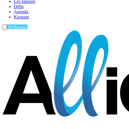
Les faiseurs
Défis
Agenda
Kiosque
M'abonner