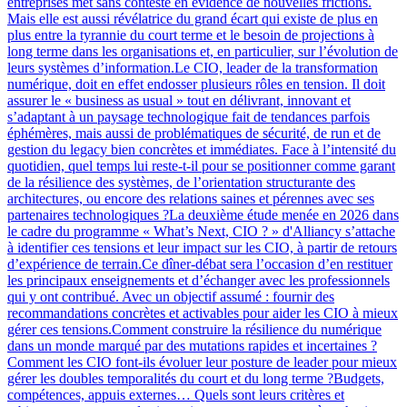
entreprises met sans conteste en évidence de nouvelles frictions.
Mais elle est aussi révélatrice du grand écart qui existe de plus en
plus entre la tyrannie du court terme et le besoin de projections à
long terme dans les organisations et, en particulier, sur l’évolution de
leurs systèmes d’information.Le CIO, leader de la transformation
numérique, doit en effet endosser plusieurs rôles en tension. Il doit
assurer le « business as usual » tout en délivrant, innovant et
s’adaptant à un paysage technologique fait de tendances parfois
éphémères, mais aussi de problématiques de sécurité, de run et de
gestion du legacy bien concrètes et immédiates. Face à l’intensité du
quotidien, quel temps lui reste-t-il pour se positionner comme garant
de la résilience des systèmes, de l’orientation structurante des
architectures, ou encore des relations saines et pérennes avec ses
partenaires technologiques ?La deuxième étude menée en 2026 dans
le cadre du programme « What’s Next, CIO ? » d'Alliancy s’attache
à identifier ces tensions et leur impact sur les CIO, à partir de retours
d’expérience de terrain.Ce dîner-débat sera l’occasion d’en restituer
les principaux enseignements et d’échanger avec les professionnels
qui y ont contribué. Avec un objectif assumé : fournir des
recommandations concrètes et activables pour aider les CIO à mieux
gérer ces tensions.Comment construire la résilience du numérique
dans un monde marqué par des mutations rapides et incertaines ?
Comment les CIO font-ils évoluer leur posture de leader pour mieux
gérer les doubles temporalités du court et du long terme ?Budgets,
compétences, appuis externes… Quels sont leurs critères et