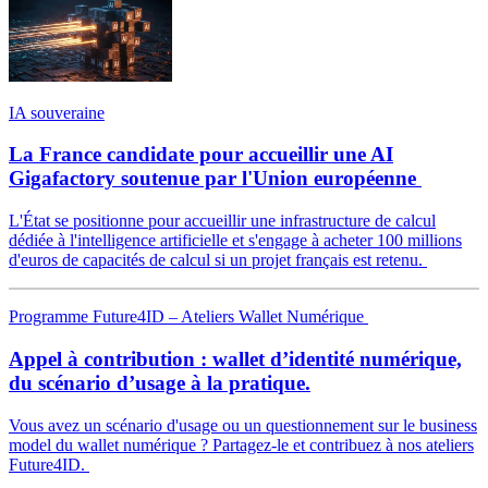
IA souveraine
La France candidate pour accueillir une AI
Gigafactory soutenue par l'Union européenne
L'État se positionne pour accueillir une infrastructure de calcul
dédiée à l'intelligence artificielle et s'engage à acheter 100 millions
d'euros de capacités de calcul si un projet français est retenu.
Programme Future4ID – Ateliers Wallet Numérique
Appel à contribution : wallet d’identité numérique,
du scénario d’usage à la pratique.
Vous avez un scénario d'usage ou un questionnement sur le business
model du wallet numérique ? Partagez-le et contribuez à nos ateliers
Future4ID.