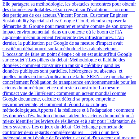
Elle partagera sa méthodologie, les obstacles rencontrés pour obtenir
des données exploitables, et son regard sur l'évolution — ou non —
des pratiques de ces acteurs.Vincent Poncet, Customer Engineer
Sustainability Specialist chez Google Cloud, viendra exposer la
démarche du Groupe pour mesurer et rendre compte de son propre
impact environnemental, dans un contexte où le boom de l'IA
augmente mécaniquement l'empreinte des infrastructures. L'an
dernier, la publication par Google de sa mesure d'impact avait
suscité un débat nourri sur la méthode et les calculs retenus.
L'occasion de faire un point d'étape : où en est aujourd'hui Google
sur ce sujet ?.Les piliers du débat :Méthodologie et fiabilité des
données : comment construire un ranking crédible quand les
données publiques sont partielles, hétérogènes ou absentes, et
quelles limites en tirer.Application de la loi SREN : ce que change
concrètement l'obligation de transparence environnementale pour les
acteurs du numérique, et ce qui reste à construire.La mesure
d'impact vue de l'intérieur : comment un acteur mondial comme
Google documente, calcule et défend sa propre empreinte
environnementale, et comment il répond aux critiques
méthodologiques.Apports à la résilience et à l'adaptation : comment
les données d'évaluation d'impact aident les acteurs du numérique à
mieux identifier les leviers de résilience et à agir pour l'adaptation de
leurs systèmes.Les enjeux du débat :Cet échange permettra de
confronter deux regards complémentaires — celui d'un tiers
indépendant qui évalue de l'extérieur, et celui d'un acteur qui mesure