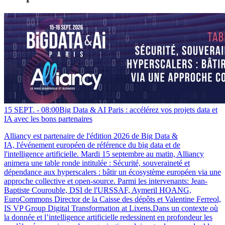
15 SEPT. -
08:00
Big Data & AI Paris : accélérez vos projets data et
IA avec les bons partenaires
Alliancy est partenaire de l'édition 2026 de Big Data &
IA, l'événement européen de référence du big data et de
l'intelligence artificielle. Mardi 15 septembre au matin, Alliancy
animera une table ronde intitulée : Sécurité, souveraineté et
dépendance aux hyperscalers : bâtir un écosystème européen via une
approche collective et open-source. Parmi les intervenants: Jean-
Baptiste Courouble, DSI de l'URSSAF, Aymeril HOANG,
EuroCommons Director de la Caisse des dépôts et Valentine Ferreol,
IS VP Group Digital Transformation at Lixens.Dans un contexte où
la donnée et l’intelligence artificielle redessinent en profondeur les