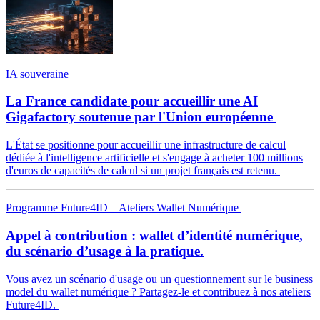
IA souveraine
La France candidate pour accueillir une AI
Gigafactory soutenue par l'Union européenne
L'État se positionne pour accueillir une infrastructure de calcul
dédiée à l'intelligence artificielle et s'engage à acheter 100 millions
d'euros de capacités de calcul si un projet français est retenu.
Programme Future4ID – Ateliers Wallet Numérique
Appel à contribution : wallet d’identité numérique,
du scénario d’usage à la pratique.
Vous avez un scénario d'usage ou un questionnement sur le business
model du wallet numérique ? Partagez-le et contribuez à nos ateliers
Future4ID.