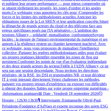
et publient leur propre performance — pour mieux comprendre où
se situent réellement les progrès, les zones d'ombre et les angles
morts.Ce webinaire vous apportera les clés pour :Comprendre les
forces et les limites des méthodologies actuelles.Anticiper les
obligations issues de la Loi SREN et leur application concrète.Situer
la démarche de grands acteurs du cloud et des télécoms face aux
enjeux spécifiques posés par l'IA générative.-- L'ambition des
sessions Alliancy – solidarité, mutualisation, confrontationSoyons
lucides : la mesure de l'impact environnemental du numérique et ses
apports à la résilience restent un chantier largement inachevé. Avec
ce webinaire, nous vous proposons de mutualiser l'intelligence
collective :Partager les repères méthodologiques utiles pour évaluer
ses propres pratiques.Identifier ensemble les zones de flou qui
persistent.Confronter les points de vue d'un évaluateur indépendant
et des deux grands acteurs du secteur.Fidèle à l'ADN Alliancy, ce ne
sera pas une session descendante. Nous invitons les directions
générales, de la RSE, les DSI et responsables NR, et tout décideur
IT à venir interagir directement.Venez challenger les méthodes,
partager vos propres retours d'expérience ou exposer vos difficultés
à obtenir des données fiables sur votre propre empreinte numérique.-
-Informations pratiques📅 Date : Vendredi 18 septembre 2026⏲️
Horaire : 12h30-13h30🎙️ Intervenants :Emmanuelle Olivié-Paul,
Présidente-Fondatrice d'AdVaes et experte reconnue des sujets ESG
propres au numérique et à la techVincent Poncet, Customer