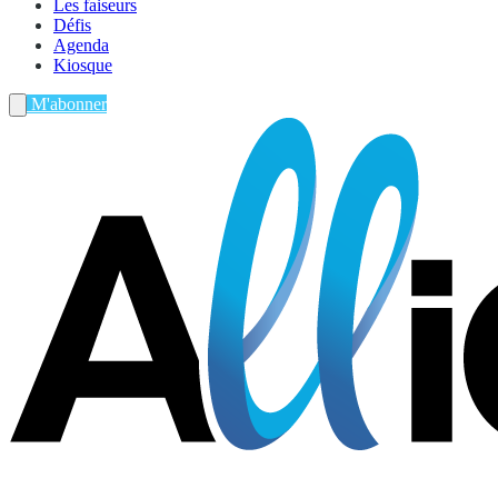
Les faiseurs
Défis
Agenda
Kiosque
M'abonner