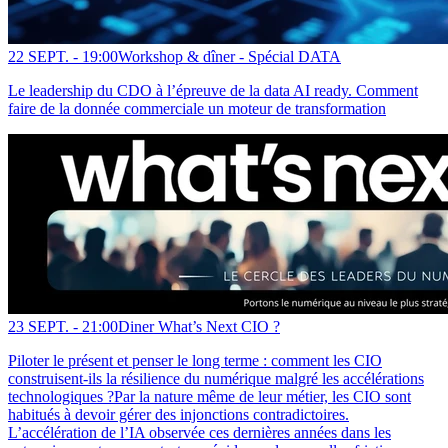
22 SEPT. -
19:00
Workshop & dîner - Spécial DATA
Le leadership du CDO à l’épreuve de la data AI ready. Comment
faire de la donnée commerciale un moteur de transformation
23 SEPT. -
21:00
Diner What’s Next CIO ?
Piloter le présent et penser le long terme : comment les CIO
construisent-ils la résilience du numérique malgré les accélérations
technologiques ?Par la nature même de leur métier, les CIO sont
habitués à devoir gérer des injonctions contradictoires.
L’accélération de l’IA observée ces dernières années dans les