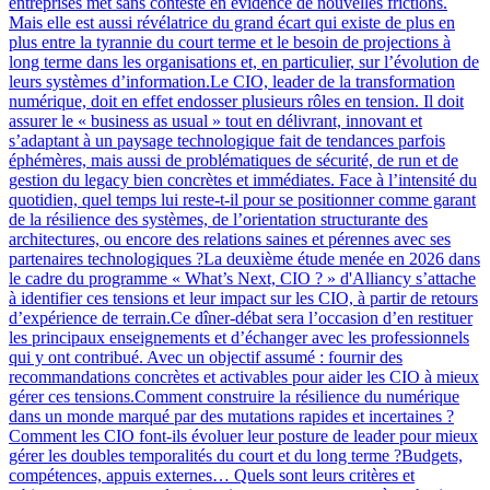
entreprises met sans conteste en évidence de nouvelles frictions.
Mais elle est aussi révélatrice du grand écart qui existe de plus en
plus entre la tyrannie du court terme et le besoin de projections à
long terme dans les organisations et, en particulier, sur l’évolution de
leurs systèmes d’information.Le CIO, leader de la transformation
numérique, doit en effet endosser plusieurs rôles en tension. Il doit
assurer le « business as usual » tout en délivrant, innovant et
s’adaptant à un paysage technologique fait de tendances parfois
éphémères, mais aussi de problématiques de sécurité, de run et de
gestion du legacy bien concrètes et immédiates. Face à l’intensité du
quotidien, quel temps lui reste-t-il pour se positionner comme garant
de la résilience des systèmes, de l’orientation structurante des
architectures, ou encore des relations saines et pérennes avec ses
partenaires technologiques ?La deuxième étude menée en 2026 dans
le cadre du programme « What’s Next, CIO ? » d'Alliancy s’attache
à identifier ces tensions et leur impact sur les CIO, à partir de retours
d’expérience de terrain.Ce dîner-débat sera l’occasion d’en restituer
les principaux enseignements et d’échanger avec les professionnels
qui y ont contribué. Avec un objectif assumé : fournir des
recommandations concrètes et activables pour aider les CIO à mieux
gérer ces tensions.Comment construire la résilience du numérique
dans un monde marqué par des mutations rapides et incertaines ?
Comment les CIO font-ils évoluer leur posture de leader pour mieux
gérer les doubles temporalités du court et du long terme ?Budgets,
compétences, appuis externes… Quels sont leurs critères et