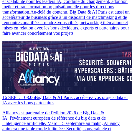
et scalabilité pour les leaders IA, conduite du changement, adoption
métier et transformation organisationnelle pour les directions
transformation.Au-delà du contenu, Big Data & AI Paris est aussi un
accélérateur de business grâce à un dispositif de matchmaking et de
rencontres qualifiées : rendez-vous ciblés, networking thématique et
mises en relation avec les bons décideurs, experts et partenaires pour
faire avancer concrètement vos projets.
16 SEPT. -
08:06
Big Data & AI Paris : accélérez vos projets data et
IA avec les bons partenaires
Alliancy est partenaire de l'édition 2026 de Big Data &
IA, l'événement européen de référence du big data et de
l'intelligence artificielle. Mardi 15 septembre au matin, Alliancy
animera une table ronde intitulée : Sécurité, souveraineté et