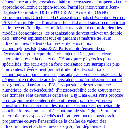
dépendance aux hyperscalers : bâtir un écosystème européen via une
approche collective et open-source. Parmi les intervenants: Jean-
Baptiste Courouble, DSI de l'URSSAF, Aymeril HOANG,
EuroCommons Director de la Caisse des dépôts et Valentine Ferreol,
IS VP Group Digital Transformation at Lixens.Dans un contexte où
la donnée et l’intelligence artificielle redessinent en profondeur les
modèles économiques, les organisations doivent relever un double
défi : innover rapidement tout en gardant la maîtrise de leurs
infrastructures, de leurs données et de leurs choix
technologiques.Big Data & AI Paris réunit l’ensemble de
l’écosystème pour répondre à ces enjeux. Des grands acteurs
internationaux de la data et de l’IA aux pure players les plus
spécialisés, des scale-ups en forte croissance aux startups les plus
innovantes, l’événement permet d’identifier les solutions,
technologies et partenaires les plus adaptés à vos besoins.Face à la
dépendance croissante aux hyperscalers, aux fournisseurs cloud et
aux grandes plateformes d’IA, les questions de souveraineté
numérique, de cybersécurité, d’interopérabilité et de gouvernance
des données sont devenues centrales. Big Data & AI Paris propose
un programme de contenu de haut niveau pour décrypter ces
transformations et explorer les approches concrètes permettant de
concilier innovation, sécurité et autonomie stratégique.Structuré
autour de trois espaces dédiés tech, gouvernance et business le
programme couvre l’ensemble de la chaîne de valeur, des
infrastructures et architectures data jusqu’au déploiement