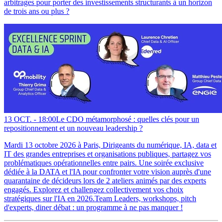
arbitrages pour porter des investissements structurants à un horizon
de trois ans ou plus ?
13 OCT. -
18:00
Le CDO métamorphosé : quelles clés pour un
repositionnement et un nouveau leadership ?
Mardi 13 octobre 2026 à Paris, Dirigeants du numérique, IA, data et
IT des grandes entreprises et organisations publiques, partagez vos
problématiques opérationnelles entre pairs. Une soirée exclusive
dédiée à la DATA et l'IA pour confronter votre vision auprès d'une
quarantaine de décideurs lors de 2 ateliers animés par des experts
engagés. Explorez et challengez collectivement vos choix
stratégiques sur l'IA en 2026.Team Leaders, workshops, pitch
d'experts, diner débat : un programme à ne pas manquer !