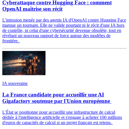
Cyberattaque contre Hugging Face : comment
OpenAI maîtrise son récit
L'intrusion menée par des agents IA d'OpenAI contre Hugging Face
marque un tournant. Elle ne valide pourtant ni le récit d'une IA hors
de contrôle, ni celui d'une cybersécurité devenue obsolète, tout en
révélant un nouveau rapport de force autour des modèles de
frontière.
IA souveraine
La France candidate pour accueillir une AI
Gigafactory soutenue par l'Union européenne
L'État se positionne pour accueillir une infrastructure de calcul
dédiée à l'intelligence artificielle et s'engage à acheter 100 millions
d'euros de capacités de calcul si un projet français est retenu.