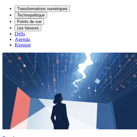
Transformations numériques
Technopolitique
Points de vue
Les faiseurs
Défis
Agenda
Kiosque