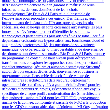
modèles économiques, les organisations doivent relever un double
défi : innover rapidement tout en gardant la maîtrise de leurs
infrastructures, de leurs données et de leurs choix
technologiques.Big Data & AI Paris réunit l’ensemble de
l’écosystème pour répondre à ces enjeux. Des grands acteurs
internationaux de la data et de l’IA aux pure players les plus
spécialisés, des scale-ups en forte croissance aux startups les plus
innovantes, l’événement permet d’identifier les solutions,
technologies et partenaires les plus adaptés à vos besoins.Face à la
dépendance croissante aux hyperscalers, aux fournisseurs cloud et
aux grandes plateformes d’IA, les questions de souveraineté
numérique, de cybersécurité, d’interopérabilité et de gouvernance
des données sont devenues centrales. Big Data & AI Paris propose
un programme de contenu de haut niveau pour décrypter ces
transformations et explorer les approches concrètes permettant de
concilier innovation, sécurité et autonomie stratégique.Structuré
autour de trois espaces dédiés tech, gouvernance et business le
programme couvre l’ensemble de la chaîne de valeur, des
infrastructures et architectures data jusqu’au déploiement
opérationnel des cas d’usage IA à grande échelle.Pensé pour les
décideurs et porteurs de projets, l’événement répond aux enjeux
spécifiques de chaque profil : modernisation des SI, architecture
data, industrialisation et ROI pour les CTO/CIO ; gouvernance,
qualité de la donnée, conformité et passage du POC à la production
pour les CDO et responsables data, déploiement MLOps, intégration