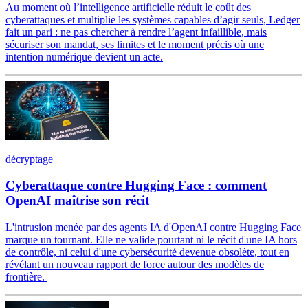
Au moment où l’intelligence artificielle réduit le coût des
cyberattaques et multiplie les systèmes capables d’agir seuls, Ledger
fait un pari : ne pas chercher à rendre l’agent infaillible, mais
sécuriser son mandat, ses limites et le moment précis où une
intention numérique devient un acte.
décryptage
Cyberattaque contre Hugging Face : comment
OpenAI maîtrise son récit
L'intrusion menée par des agents IA d'OpenAI contre Hugging Face
marque un tournant. Elle ne valide pourtant ni le récit d'une IA hors
de contrôle, ni celui d'une cybersécurité devenue obsolète, tout en
révélant un nouveau rapport de force autour des modèles de
frontière.