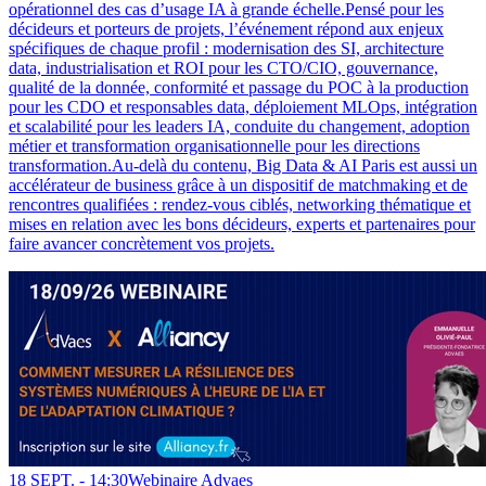
opérationnel des cas d’usage IA à grande échelle.Pensé pour les
décideurs et porteurs de projets, l’événement répond aux enjeux
spécifiques de chaque profil : modernisation des SI, architecture
data, industrialisation et ROI pour les CTO/CIO, gouvernance,
qualité de la donnée, conformité et passage du POC à la production
pour les CDO et responsables data, déploiement MLOps, intégration
et scalabilité pour les leaders IA, conduite du changement, adoption
métier et transformation organisationnelle pour les directions
transformation.Au-delà du contenu, Big Data & AI Paris est aussi un
accélérateur de business grâce à un dispositif de matchmaking et de
rencontres qualifiées : rendez-vous ciblés, networking thématique et
mises en relation avec les bons décideurs, experts et partenaires pour
faire avancer concrètement vos projets.
18 SEPT. -
14:30
Webinaire Advaes