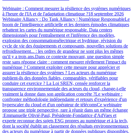
Webinaire : Comment mesurer la résilience des systèmes numériques
à l'heure de l'IA et de l'adaptation climatique ?18 septembre 2026
Webinaire Alliancy : Do Tank Alliancy | Numérique ResponsableLe
boom de l'intelligence artificielle et les derniers épisodes climatiques
rebattent les cartes du numérique responsable. Data centers
dimensionnés pour l'entraînement et l'inférence des modèles,
explosion des consommationsélectrique et hydrique, révision du
cycle de vie des équipements et composants, nouvelles solutions de
refroidissement... : les ordres de grandeur ne sont plus les mêmes
qu'il y a trois ans.Dans ce contexte mouvant, une question simple
reste sans réponse claire : comment mesurer réellement l'impact du
numérique ? Comment exploiter cette mesure pour apprécier et
assurer la résilience des systèmes ? Les acteurs du numérique
publient-ils des données fiables, comparables, vérifiables pour
conduire cet exercice ? La Loi SREN, censée renforcer la
transparence environnementale des acteurs du cloud, change-t-elle
vraiment la donne dans son application concrète ?Le webinaire :
confronter méthodologie indépendante et retours d'expérience d'un
hyperscaler du cloud et d'un opérateur de télécomsCe webinaire
propose une triple perspective, rare à réunir dans un même échange
:Emmanuelle Olivié-Paul, Présidente-Fondatrice d'AdVaes et
experte reconnue des sujets ESG propres au numérique et à la tech,
dont la société établit un classement des résultats environnementaux
des acteurs du numérique à partir de données publiques disponibles.