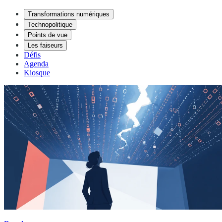
Transformations numériques
Technopolitique
Points de vue
Les faiseurs
Défis
Agenda
Kiosque