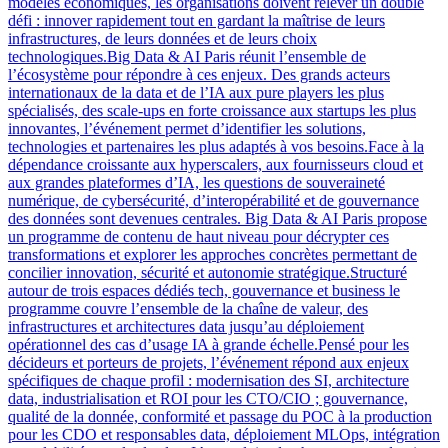
modèles économiques, les organisations doivent relever un double
défi : innover rapidement tout en gardant la maîtrise de leurs
infrastructures, de leurs données et de leurs choix
technologiques.Big Data & AI Paris réunit l’ensemble de
l’écosystème pour répondre à ces enjeux. Des grands acteurs
internationaux de la data et de l’IA aux pure players les plus
spécialisés, des scale-ups en forte croissance aux startups les plus
innovantes, l’événement permet d’identifier les solutions,
technologies et partenaires les plus adaptés à vos besoins.Face à la
dépendance croissante aux hyperscalers, aux fournisseurs cloud et
aux grandes plateformes d’IA, les questions de souveraineté
numérique, de cybersécurité, d’interopérabilité et de gouvernance
des données sont devenues centrales. Big Data & AI Paris propose
un programme de contenu de haut niveau pour décrypter ces
transformations et explorer les approches concrètes permettant de
concilier innovation, sécurité et autonomie stratégique.Structuré
autour de trois espaces dédiés tech, gouvernance et business le
programme couvre l’ensemble de la chaîne de valeur, des
infrastructures et architectures data jusqu’au déploiement
opérationnel des cas d’usage IA à grande échelle.Pensé pour les
décideurs et porteurs de projets, l’événement répond aux enjeux
spécifiques de chaque profil : modernisation des SI, architecture
data, industrialisation et ROI pour les CTO/CIO ; gouvernance,
qualité de la donnée, conformité et passage du POC à la production
pour les CDO et responsables data, déploiement MLOps, intégration