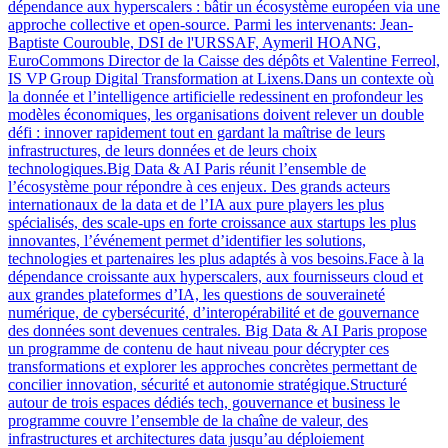
dépendance aux hyperscalers : bâtir un écosystème européen via une
approche collective et open-source. Parmi les intervenants: Jean-
Baptiste Courouble, DSI de l'URSSAF, Aymeril HOANG,
EuroCommons Director de la Caisse des dépôts et Valentine Ferreol,
IS VP Group Digital Transformation at Lixens.Dans un contexte où
la donnée et l’intelligence artificielle redessinent en profondeur les
modèles économiques, les organisations doivent relever un double
défi : innover rapidement tout en gardant la maîtrise de leurs
infrastructures, de leurs données et de leurs choix
technologiques.Big Data & AI Paris réunit l’ensemble de
l’écosystème pour répondre à ces enjeux. Des grands acteurs
internationaux de la data et de l’IA aux pure players les plus
spécialisés, des scale-ups en forte croissance aux startups les plus
innovantes, l’événement permet d’identifier les solutions,
technologies et partenaires les plus adaptés à vos besoins.Face à la
dépendance croissante aux hyperscalers, aux fournisseurs cloud et
aux grandes plateformes d’IA, les questions de souveraineté
numérique, de cybersécurité, d’interopérabilité et de gouvernance
des données sont devenues centrales. Big Data & AI Paris propose
un programme de contenu de haut niveau pour décrypter ces
transformations et explorer les approches concrètes permettant de
concilier innovation, sécurité et autonomie stratégique.Structuré
autour de trois espaces dédiés tech, gouvernance et business le
programme couvre l’ensemble de la chaîne de valeur, des
infrastructures et architectures data jusqu’au déploiement