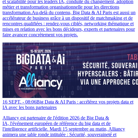
et scalabilité pour les leaders IA, conduite du changement, adoption
métier et transformation organisationnelle pour les directions
transformation.Au-delà du contenu, Big Data & AI Paris est aussi un
accélérateur de business grâce à un dispositif de matchmaking et de
rencontres qualifiées : rendez-vous ciblés, networking thématique et
mises en relation avec les bons décideurs, experts et partenaires pour
faire avancer concrètement vos projets.
16 SEPT. -
08:06
Big Data & AI Paris : accélérez vos projets data et
IA avec les bons partenaires
Alliancy est partenaire de l'édition 2026 de Big Data &
IA, l'événement européen de référence du big data et de
l'intelligence artificielle. Mardi 15 septembre au matin, Alliancy
animera une table ronde intitulée : Sécurité, souveraineté et