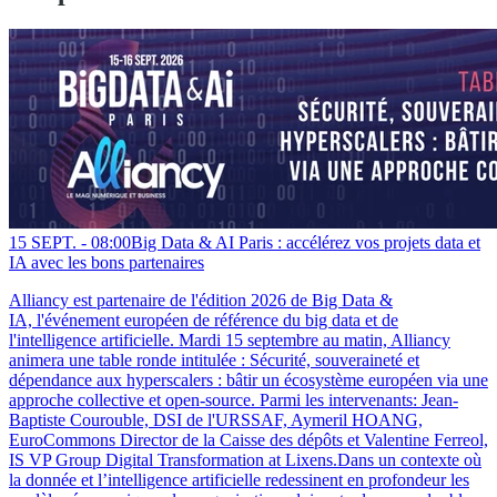
15 SEPT. -
08:00
Big Data & AI Paris : accélérez vos projets data et
IA avec les bons partenaires
Alliancy est partenaire de l'édition 2026 de Big Data &
IA, l'événement européen de référence du big data et de
l'intelligence artificielle. Mardi 15 septembre au matin, Alliancy
animera une table ronde intitulée : Sécurité, souveraineté et
dépendance aux hyperscalers : bâtir un écosystème européen via une
approche collective et open-source. Parmi les intervenants: Jean-
Baptiste Courouble, DSI de l'URSSAF, Aymeril HOANG,
EuroCommons Director de la Caisse des dépôts et Valentine Ferreol,
IS VP Group Digital Transformation at Lixens.Dans un contexte où
la donnée et l’intelligence artificielle redessinent en profondeur les