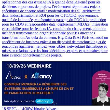
opérationnel des cas d’usage IA à grande échelle.Pensé pour les
décideurs et porteurs de projets, l’événement répond aux enjeux
spécifiques de chaque profil : modernisation des SI, architecture
data, industrialisation et ROI pour les CTO/CIO, gouvernance,
qualité de la donnée, conformité et passage du POC à la production
pour les CDO et responsables data, déploiement MLOps, intégration
et scalabilité pour les leaders IA, conduite du changement, adoption
métier et transformation organisationnelle pour les directions
transformation.Au-delà du contenu, Big Data & AI Paris est aussi un
accélérateur de business grâce à un dispositif de matchmaking et de
rencontres qualifiées : rendez-vous ciblés, networking thématique et
mises en relation avec les bons décideurs, experts et partenaires pour
faire avancer concrètement vos projets.
18 SEPT. -
14:30
Webinaire Advaes