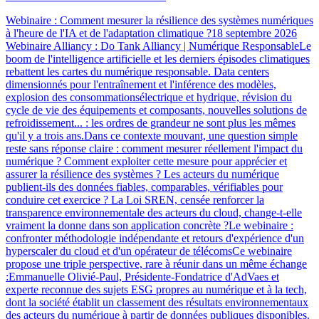
Webinaire : Comment mesurer la résilience des systèmes numériques
à l'heure de l'IA et de l'adaptation climatique ?18 septembre 2026
Webinaire Alliancy : Do Tank Alliancy | Numérique ResponsableLe
boom de l'intelligence artificielle et les derniers épisodes climatiques
rebattent les cartes du numérique responsable. Data centers
dimensionnés pour l'entraînement et l'inférence des modèles,
explosion des consommationsélectrique et hydrique, révision du
cycle de vie des équipements et composants, nouvelles solutions de
refroidissement... : les ordres de grandeur ne sont plus les mêmes
qu'il y a trois ans.Dans ce contexte mouvant, une question simple
reste sans réponse claire : comment mesurer réellement l'impact du
numérique ? Comment exploiter cette mesure pour apprécier et
assurer la résilience des systèmes ? Les acteurs du numérique
publient-ils des données fiables, comparables, vérifiables pour
conduire cet exercice ? La Loi SREN, censée renforcer la
transparence environnementale des acteurs du cloud, change-t-elle
vraiment la donne dans son application concrète ?Le webinaire :
confronter méthodologie indépendante et retours d'expérience d'un
hyperscaler du cloud et d'un opérateur de télécomsCe webinaire
propose une triple perspective, rare à réunir dans un même échange
:Emmanuelle Olivié-Paul, Présidente-Fondatrice d'AdVaes et
experte reconnue des sujets ESG propres au numérique et à la tech,
dont la société établit un classement des résultats environnementaux
des acteurs du numérique à partir de données publiques disponibles.