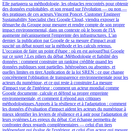
Elle partagera sa méthodologie, les obstacles rencontrés pour obtenir
des données exploitables, et son regard sur l'évolution — ou non —
des pratiques de ces acteurs.Vincent Poncet, Customer Engineer
Sustainability Specialist chez Google Cloud, viendra exposer la
démarche du Groupe pour mesurer et rendre compte de son propre
impact environnemental, dans un contexte où le boom de l'IA
augmente mécaniquement l'empreinte des infrastructures. L'an
dernier, la publication par Google de sa mesure d'impact avait
suscité un débat nourri sur la méthode et les calculs retenus.
L'occasion de faire un point d'étape : où en est aujourd'hui Google
sur ce sujet ?.Les piliers du débat :Méthodologie et fiabilité des
données : comment construire un ranking crédible quand les
données publiques sont partielles, hétérogènes ou absentes, et
quelles limites en tirer.Application de la loi SREN : ce que change
concrètement l'obligation de transparence environnementale pour les
acteurs du numérique, et ce qui reste à construire.La mesure
d'impact vue de l'intérieur : comment un acteur mondial comme
Google documente, calcule et défend sa propre empreinte
environnementale, et comment il répond aux critiques
méthodologiques.Apports à la résilience et à l'adaptation : comment
les données d'évaluation d'impact aident les acteurs du numérique à
mieux identifier les leviers de résilience et à agir pour l'adaptation de
leurs systèmes.Les enjeux du débat :Cet échange permettra de
confronter deux regards complémentaires — celui d'un tiers
indépendant qui évalue de l'extérieur, et celui d'un acteur qui mesure