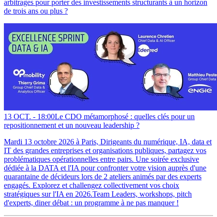
arbitrages pour porter des investissements structurants à un horizon
de trois ans ou plus ?
13 OCT. -
18:00
Le CDO métamorphosé : quelles clés pour un
repositionnement et un nouveau leadership ?
Mardi 13 octobre 2026 à Paris, Dirigeants du numérique, IA, data et
IT des grandes entreprises et organisations publiques, partagez vos
problématiques opérationnelles entre pairs. Une soirée exclusive
dédiée à la DATA et l'IA pour confronter votre vision auprès d'une
quarantaine de décideurs lors de 2 ateliers animés par des experts
engagés. Explorez et challengez collectivement vos choix
stratégiques sur l'IA en 2026.Team Leaders, workshops, pitch
d'experts, diner débat : un programme à ne pas manquer !