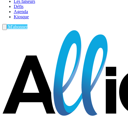
Les faiseurs
Défis
Agenda
Kiosque
M'abonner