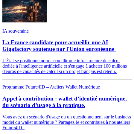
IA souveraine
La France candidate pour accueillir une AI
Gigafactory soutenue par l'Union européenne
L'État se positionne pour accueillir une infrastructure de calcul
dédiée à l'intelligence artificielle et s'engage à acheter 100 millions
d'euros de capacités de calcul si un projet français est retenu.
Programme Future4ID – Ateliers Wallet Numérique
Appel à contribution : wallet d’identité numérique,
du scénario d’usage à la pratique.
Vous avez un scénario d'usage ou un questionnement sur le business
model du wallet numérique ? Partagez-le et contribuez à nos ateliers
Future4ID.