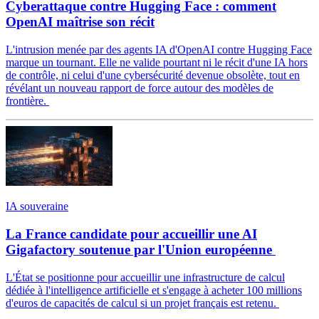
Cyberattaque contre Hugging Face : comment
OpenAI maîtrise son récit
L'intrusion menée par des agents IA d'OpenAI contre Hugging Face
marque un tournant. Elle ne valide pourtant ni le récit d'une IA hors
de contrôle, ni celui d'une cybersécurité devenue obsolète, tout en
révélant un nouveau rapport de force autour des modèles de
frontière.
IA souveraine
La France candidate pour accueillir une AI
Gigafactory soutenue par l'Union européenne
L'État se positionne pour accueillir une infrastructure de calcul
dédiée à l'intelligence artificielle et s'engage à acheter 100 millions
d'euros de capacités de calcul si un projet français est retenu.