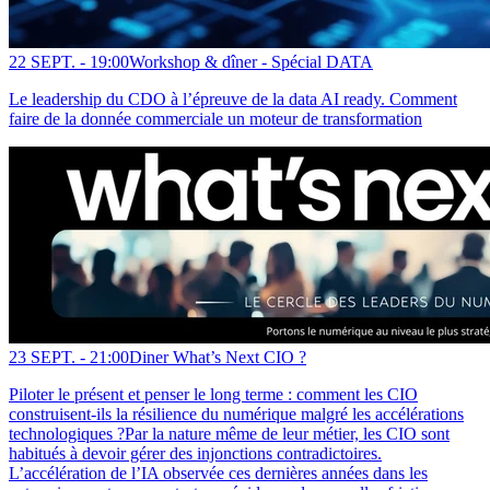
22 SEPT. -
19:00
Workshop & dîner - Spécial DATA
Le leadership du CDO à l’épreuve de la data AI ready. Comment
faire de la donnée commerciale un moteur de transformation
23 SEPT. -
21:00
Diner What’s Next CIO ?
Piloter le présent et penser le long terme : comment les CIO
construisent-ils la résilience du numérique malgré les accélérations
technologiques ?Par la nature même de leur métier, les CIO sont
habitués à devoir gérer des injonctions contradictoires.
L’accélération de l’IA observée ces dernières années dans les