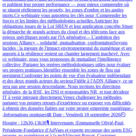
et publient leur propre performance — pour mieux comprendre où
se situent réellement les progrès, les zones d'ombre et les angles
morts.Ce webinaire vous apportera les clés pour :Comprendre les
forces et les limites des méthodologies actuelles.Anticiper les
obligations issues de la Loi SREN et leur application concrète.Situer
la démarche de grands acteurs du cloud et des télécoms face aux
enjeux spécifiques posés par l'IA générative.-- L'ambition des
sessions Alliancy – solidarité, mutualisation, confrontationSoyons
lucides : la mesure de l'impact environnemental du numérique et ses
apports à la résilience restent un chantier largement inachevé. Avec
ce webinaire, nous vous proposons de mutualiser l'intelligence
collective :Partager les repères méthodologiques utiles pour évaluer
ses propres pratiques.Identifier ensemble les zones de flou qui
persistent.Confronter les points de vue d'un évaluateur indépendant
et des deux grands acteurs du secteur.Fidèle à l'ADN Alliancy, ce ne
sera pas une session descendante. Nous invitons les directions
générales, de la RSE, les DSI et responsables NR, et tout décideur
IT à venir interagir directement.Venez challenger les méthodes,
partager vos propres retours d'expérience ou exposer vos difficultés
à obtenir des données fiables sur votre propre empreinte numérique.-
-Informations pratiques📅 Date : Vendredi 18 septembre 2026⏲️
Horaire : 12h30-13h30🎙️ Intervenants :Emmanuelle Olivié-Paul,
Présidente-Fondatrice d'AdVaes et experte reconnue des sujets ESG
propres au numérique et à la techVincent Poncet, Customer