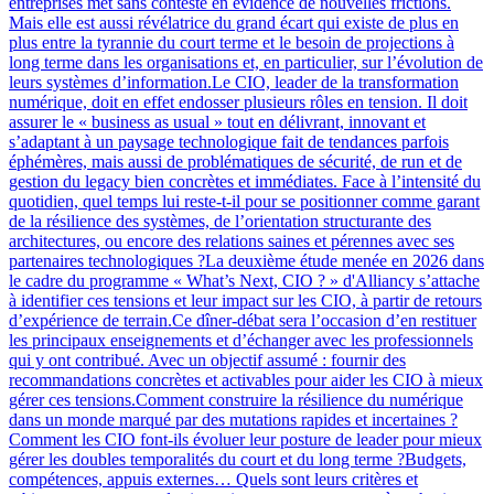
entreprises met sans conteste en évidence de nouvelles frictions.
Mais elle est aussi révélatrice du grand écart qui existe de plus en
plus entre la tyrannie du court terme et le besoin de projections à
long terme dans les organisations et, en particulier, sur l’évolution de
leurs systèmes d’information.Le CIO, leader de la transformation
numérique, doit en effet endosser plusieurs rôles en tension. Il doit
assurer le « business as usual » tout en délivrant, innovant et
s’adaptant à un paysage technologique fait de tendances parfois
éphémères, mais aussi de problématiques de sécurité, de run et de
gestion du legacy bien concrètes et immédiates. Face à l’intensité du
quotidien, quel temps lui reste-t-il pour se positionner comme garant
de la résilience des systèmes, de l’orientation structurante des
architectures, ou encore des relations saines et pérennes avec ses
partenaires technologiques ?La deuxième étude menée en 2026 dans
le cadre du programme « What’s Next, CIO ? » d'Alliancy s’attache
à identifier ces tensions et leur impact sur les CIO, à partir de retours
d’expérience de terrain.Ce dîner-débat sera l’occasion d’en restituer
les principaux enseignements et d’échanger avec les professionnels
qui y ont contribué. Avec un objectif assumé : fournir des
recommandations concrètes et activables pour aider les CIO à mieux
gérer ces tensions.Comment construire la résilience du numérique
dans un monde marqué par des mutations rapides et incertaines ?
Comment les CIO font-ils évoluer leur posture de leader pour mieux
gérer les doubles temporalités du court et du long terme ?Budgets,
compétences, appuis externes… Quels sont leurs critères et