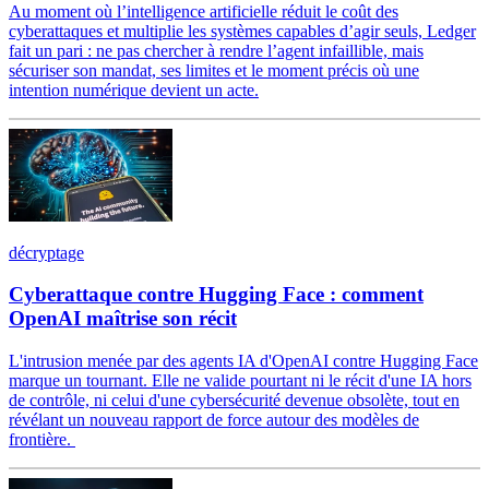
Au moment où l’intelligence artificielle réduit le coût des
cyberattaques et multiplie les systèmes capables d’agir seuls, Ledger
fait un pari : ne pas chercher à rendre l’agent infaillible, mais
sécuriser son mandat, ses limites et le moment précis où une
intention numérique devient un acte.
décryptage
Cyberattaque contre Hugging Face : comment
OpenAI maîtrise son récit
L'intrusion menée par des agents IA d'OpenAI contre Hugging Face
marque un tournant. Elle ne valide pourtant ni le récit d'une IA hors
de contrôle, ni celui d'une cybersécurité devenue obsolète, tout en
révélant un nouveau rapport de force autour des modèles de
frontière.