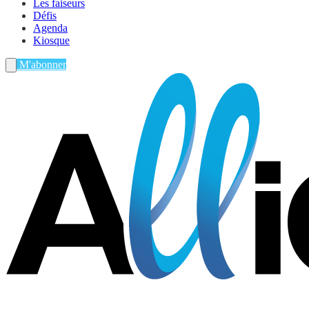
Les faiseurs
Défis
Agenda
Kiosque
M'abonner