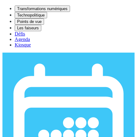
Transformations numériques
Technopolitique
Points de vue
Les faiseurs
Défis
Agenda
Kiosque