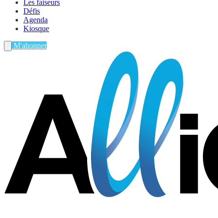
Les faiseurs
Défis
Agenda
Kiosque
M'abonner