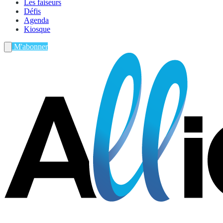
Les faiseurs
Défis
Agenda
Kiosque
M'abonner