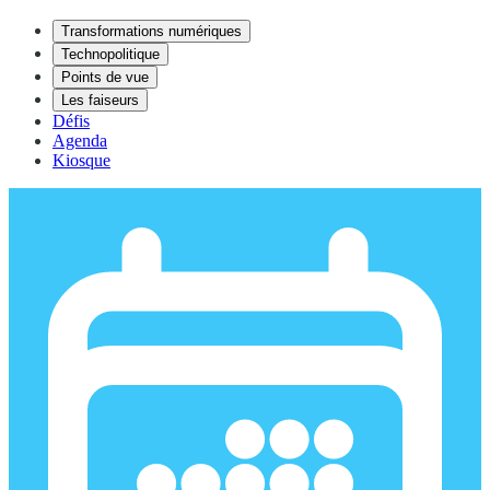
Transformations numériques
Technopolitique
Points de vue
Les faiseurs
Défis
Agenda
Kiosque