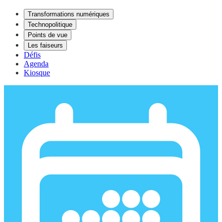
Transformations numériques
Technopolitique
Points de vue
Les faiseurs
Défis
Agenda
Kiosque