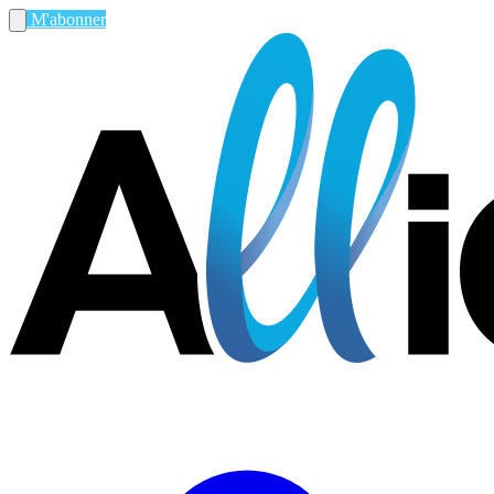
M'abonner