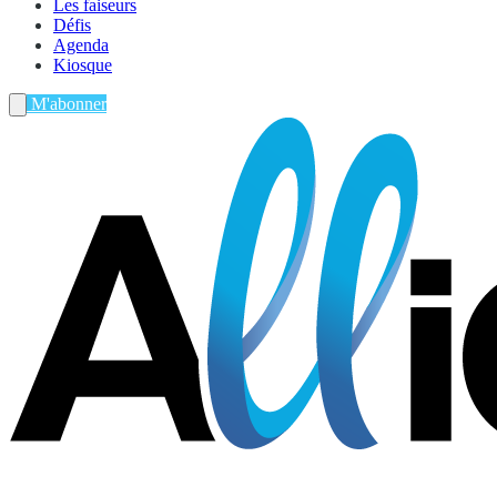
Les faiseurs
Défis
Agenda
Kiosque
M'abonner