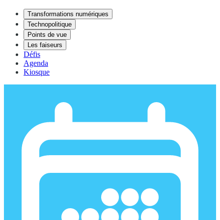
Transformations numériques
Technopolitique
Points de vue
Les faiseurs
Défis
Agenda
Kiosque