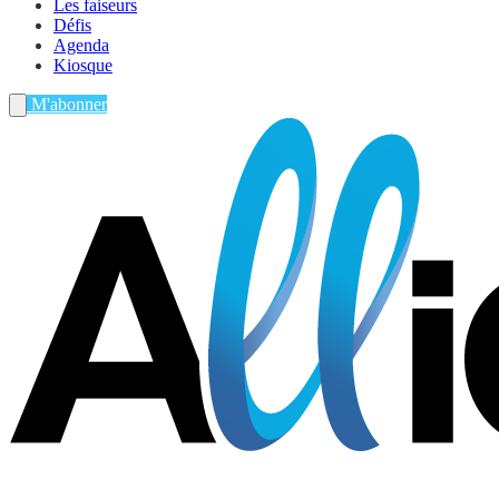
Les faiseurs
Défis
Agenda
Kiosque
M'abonner