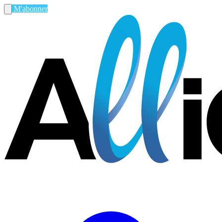
M'abonner