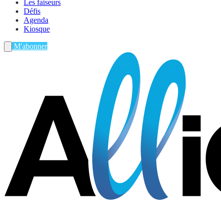
Les faiseurs
Défis
Agenda
Kiosque
M'abonner