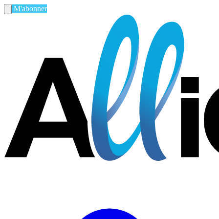
M'abonner