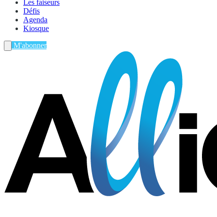
Les faiseurs
Défis
Agenda
Kiosque
M'abonner