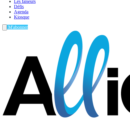
Les faiseurs
Défis
Agenda
Kiosque
M'abonner