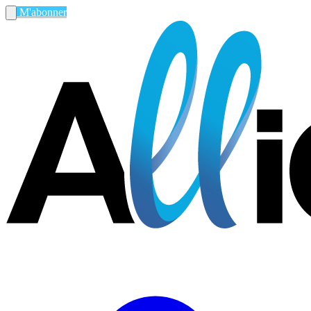
M'abonner