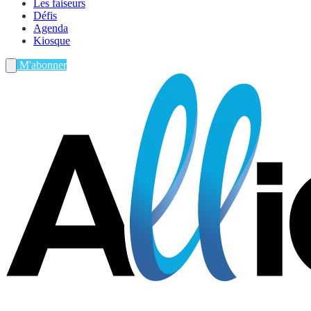
Les faiseurs
Défis
Agenda
Kiosque
M'abonner