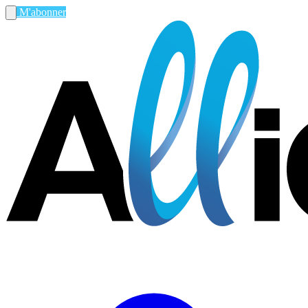
M'abonner