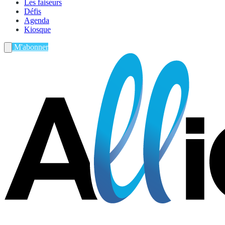
Les faiseurs
Défis
Agenda
Kiosque
M'abonner