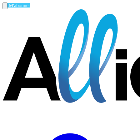
M'abonner