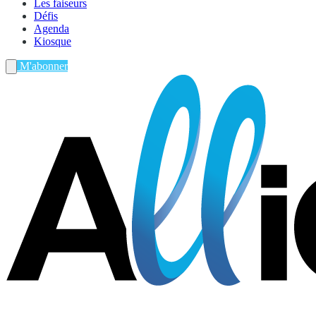
Les faiseurs
Défis
Agenda
Kiosque
M'abonner