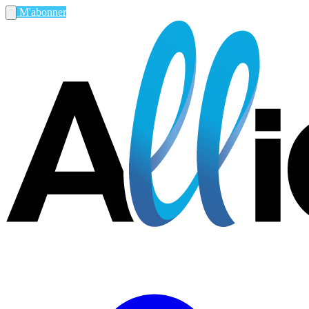
M'abonner