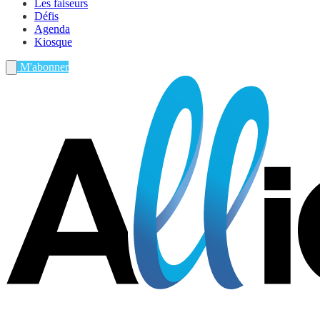
Les faiseurs
Défis
Agenda
Kiosque
M'abonner