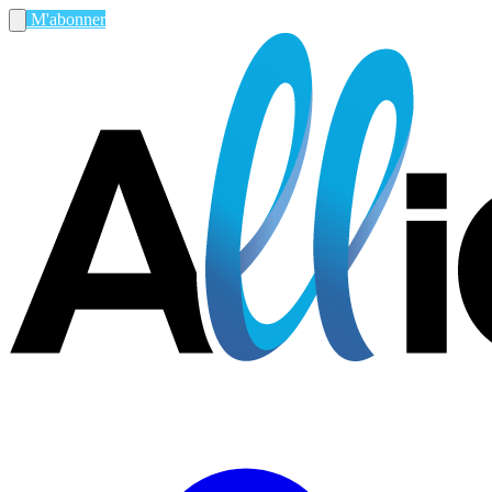
M'abonner