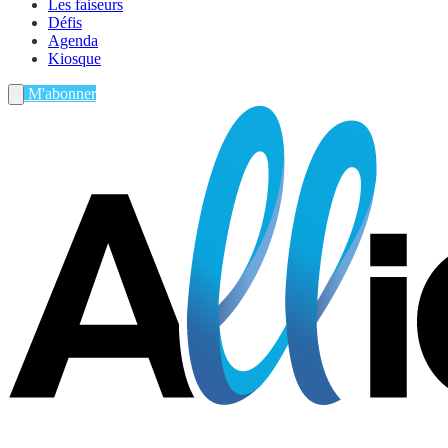
Les faiseurs
Défis
Agenda
Kiosque
M'abonner