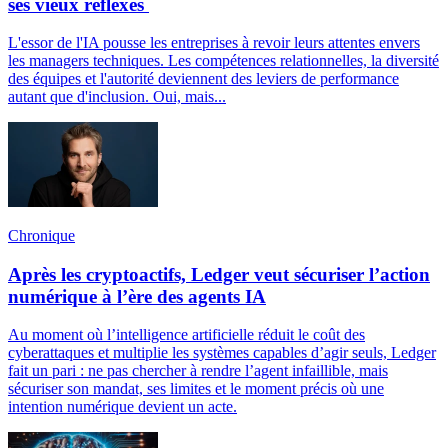
ses vieux réflexes
L'essor de l'IA pousse les entreprises à revoir leurs attentes envers
les managers techniques. Les compétences relationnelles, la diversité
des équipes et l'autorité deviennent des leviers de performance
autant que d'inclusion. Oui, mais...
Chronique
Après les cryptoactifs, Ledger veut sécuriser l’action
numérique à l’ère des agents IA
Au moment où l’intelligence artificielle réduit le coût des
cyberattaques et multiplie les systèmes capables d’agir seuls, Ledger
fait un pari : ne pas chercher à rendre l’agent infaillible, mais
sécuriser son mandat, ses limites et le moment précis où une
intention numérique devient un acte.