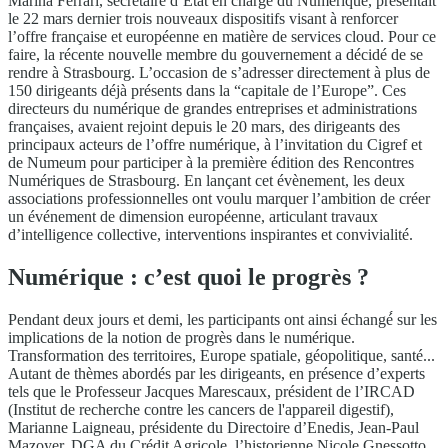
Marina Ferrari, secrétaire d’Etat en charge du Numérique, présentait
le 22 mars dernier trois nouveaux dispositifs visant à renforcer
l’offre française et européenne en matière de services cloud. Pour ce
faire, la récente nouvelle membre du gouvernement a décidé de se
rendre à Strasbourg. L’occasion de s’adresser directement à plus de
150 dirigeants déjà présents dans la “capitale de l’Europe”. Ces
directeurs du numérique de grandes entreprises et administrations
françaises, avaient rejoint depuis le 20 mars, des dirigeants des
principaux acteurs de l’offre numérique, à l’invitation du Cigref et
de Numeum pour participer à la première édition des Rencontres
Numériques de Strasbourg. En lançant cet évènement, les deux
associations professionnelles ont voulu marquer l’ambition de créer
un événement de dimension européenne, articulant travaux
d’intelligence collective, interventions inspirantes et convivialité.
Numérique : c’est quoi le progrès ?
Pendant deux jours et demi, les participants ont ainsi échangé́ sur les
implications de la notion de progrès dans le numérique.
Transformation des territoires, Europe spatiale, géopolitique, santé...
Autant de thèmes abordés par les dirigeants, en présence d’experts
tels que le Professeur Jacques Marescaux, président de l’IRCAD
(Institut de recherche contre les cancers de l'appareil digestif),
Marianne Laigneau, présidente du Directoire d’Enedis, Jean-Paul
Mazoyer, DGA du Crédit Agricole, l’historienne Nicole Gnessotto