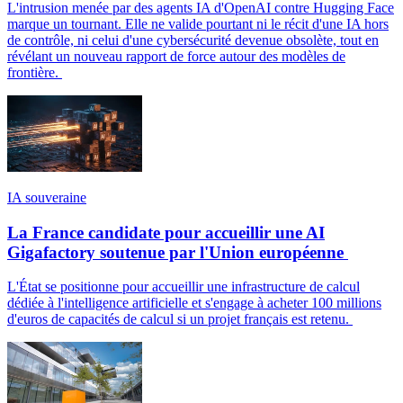
L'intrusion menée par des agents IA d'OpenAI contre Hugging Face
marque un tournant. Elle ne valide pourtant ni le récit d'une IA hors
de contrôle, ni celui d'une cybersécurité devenue obsolète, tout en
révélant un nouveau rapport de force autour des modèles de
frontière.
IA souveraine
La France candidate pour accueillir une AI
Gigafactory soutenue par l'Union européenne
L'État se positionne pour accueillir une infrastructure de calcul
dédiée à l'intelligence artificielle et s'engage à acheter 100 millions
d'euros de capacités de calcul si un projet français est retenu.