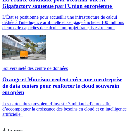
Gigafactory soutenue par l'Union européenne
L'État se positionne pour accueillir une infrastructure de calcul
dédiée à l'intelligence artificielle et s'engage à acheter 100 millions
d'euros de capacités de calcul si un projet français est retenu.
Souveraineté des centre de données
Orange et Morrison veulent créer une coentreprise
de data centers pour renforcer le cloud souverain
européen
Les partenaires prévoient d’investir 3 milliards d’euros afin
d’accompagner la croissance des besoins en cloud et en intelligence
artificielle.
À la une