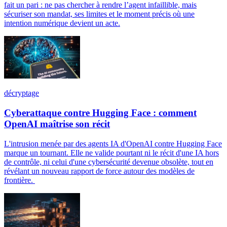
fait un pari : ne pas chercher à rendre l’agent infaillible, mais
sécuriser son mandat, ses limites et le moment précis où une
intention numérique devient un acte.
décryptage
Cyberattaque contre Hugging Face : comment
OpenAI maîtrise son récit
L'intrusion menée par des agents IA d'OpenAI contre Hugging Face
marque un tournant. Elle ne valide pourtant ni le récit d'une IA hors
de contrôle, ni celui d'une cybersécurité devenue obsolète, tout en
révélant un nouveau rapport de force autour des modèles de
frontière.