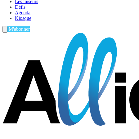
Les faiseurs
Défis
Agenda
Kiosque
M'abonner