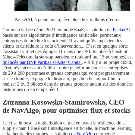
PacketAI, à peine un an, lève plus de 2 millions d’euros
Commercialisée début 2021 en mode SaaS, la solution de
PacketAI
,
basée sur des algorithmes d’intelligence artificielle, permet aux
entreprises de prédire les incidents IT avant qu’ils impactent les
clients et de réduire le coût d’intervention... C’est en quelque sorte
l’assistant virtuel des équipes IT dans une DSI. Incubée à l'Institut
Mines-Télécom, la start-up parisienne (aujourd’hui 15 personnes) est
financée par BNP Paribas et Aster Capital
. « S’il y a un projet cloud,
c’est très intéressant d’utiliser notre plateforme pour les entreprises
de 20 à 200 personnes et grands comptes qui vont progressivement
sur le cloud », explique le dirigeant, qui cherche aujourd’hui à
réaliser 2 ou 3 pilotes dans de grands groupes autant sur des données
historiques qu’en temps réel !
Zuzanna Kosowska-Stamirowska, CEO
de NavAIgo, pour optimiser flux et stocks
La crise impose la digitalisation et met en avant la résilience de la
supply chain ! Basé sur l’intelligence artificielle, le machine learning
et la théorie des graphes, la solution de
NavAIgo
permet de