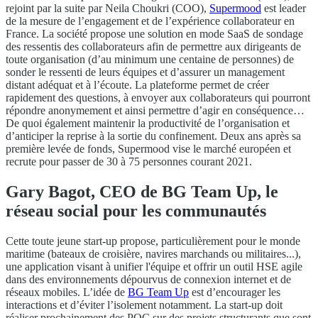
rejoint par la suite par Neila Choukri (COO),
Supermood
est leader
de la mesure de l’engagement et de l’expérience collaborateur en
France. La société propose une solution en mode SaaS de sondage
des ressentis des collaborateurs afin de permettre aux dirigeants de
toute organisation (d’au minimum une centaine de personnes) de
sonder le ressenti de leurs équipes et d’assurer un management
distant adéquat et à l’écoute. La plateforme permet de créer
rapidement des questions, à envoyer aux collaborateurs qui pourront
répondre anonymement et ainsi permettre d’agir en conséquence…
De quoi également maintenir la productivité de l’organisation et
d’anticiper la reprise à la sortie du confinement. Deux ans après sa
première levée de fonds, Supermood vise le marché européen et
recrute pour passer de 30 à 75 personnes courant 2021.
Gary Bagot, CEO de BG Team Up, le
réseau social pour les communautés
Cette toute jeune start-up propose, particulièrement pour le monde
maritime (bateaux de croisière, navires marchands ou militaires...),
une application visant à unifier l'équipe et offrir un outil HSE agile
dans des environnements dépourvus de connexion internet et de
réseaux mobiles. L’idée de
BG Team Up
est d’encourager les
interactions et d’éviter l’isolement notamment. La start-up doit
réaliser prochainement des POC sur des projets structurants que sont