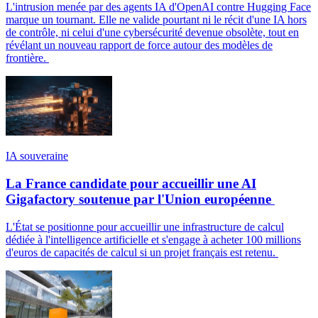
L'intrusion menée par des agents IA d'OpenAI contre Hugging Face
marque un tournant. Elle ne valide pourtant ni le récit d'une IA hors
de contrôle, ni celui d'une cybersécurité devenue obsolète, tout en
révélant un nouveau rapport de force autour des modèles de
frontière.
IA souveraine
La France candidate pour accueillir une AI
Gigafactory soutenue par l'Union européenne
L'État se positionne pour accueillir une infrastructure de calcul
dédiée à l'intelligence artificielle et s'engage à acheter 100 millions
d'euros de capacités de calcul si un projet français est retenu.