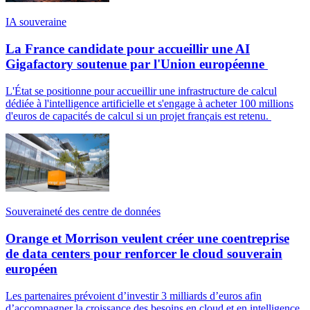
IA souveraine
La France candidate pour accueillir une AI
Gigafactory soutenue par l'Union européenne
L'État se positionne pour accueillir une infrastructure de calcul
dédiée à l'intelligence artificielle et s'engage à acheter 100 millions
d'euros de capacités de calcul si un projet français est retenu.
Souveraineté des centre de données
Orange et Morrison veulent créer une coentreprise
de data centers pour renforcer le cloud souverain
européen
Les partenaires prévoient d’investir 3 milliards d’euros afin
d’accompagner la croissance des besoins en cloud et en intelligence