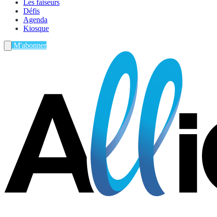
Les faiseurs
Défis
Agenda
Kiosque
M'abonner