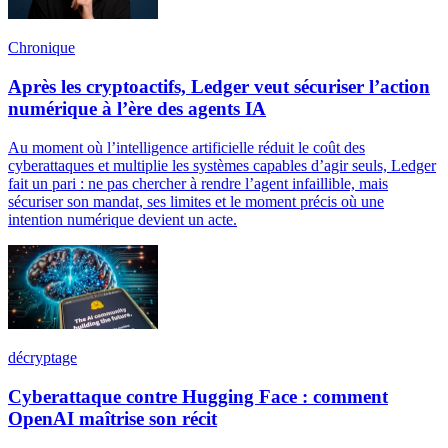
Chronique
Après les cryptoactifs, Ledger veut sécuriser l’action
numérique à l’ère des agents IA
Au moment où l’intelligence artificielle réduit le coût des
cyberattaques et multiplie les systèmes capables d’agir seuls, Ledger
fait un pari : ne pas chercher à rendre l’agent infaillible, mais
sécuriser son mandat, ses limites et le moment précis où une
intention numérique devient un acte.
décryptage
Cyberattaque contre Hugging Face : comment
OpenAI maîtrise son récit