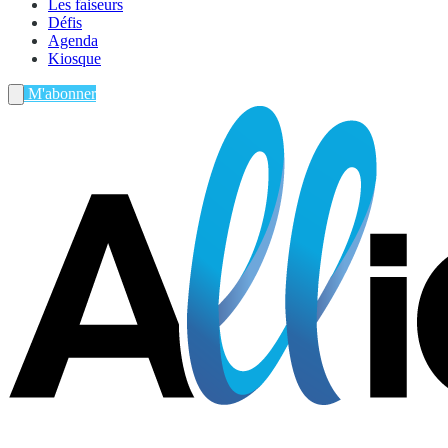
Les faiseurs
Défis
Agenda
Kiosque
M'abonner