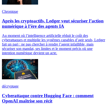
Chronique
Après les cryptoactifs, Ledger veut sécuriser l’action
numérique à l’ère des agents IA
Au moment où l’intelligence artificielle réduit le coût des
cyberattaques et multiplie les systèmes capables d’agir seuls, Ledger
fait un pari : ne pas chercher à rendre l’agent infaillible, mais
sécuriser son mandat, ses limites et le moment précis où une
intention numérique devient un acte.
décryptage
Cyberattaque contre Hugging Face : comment
OpenAI maîtrise son récit