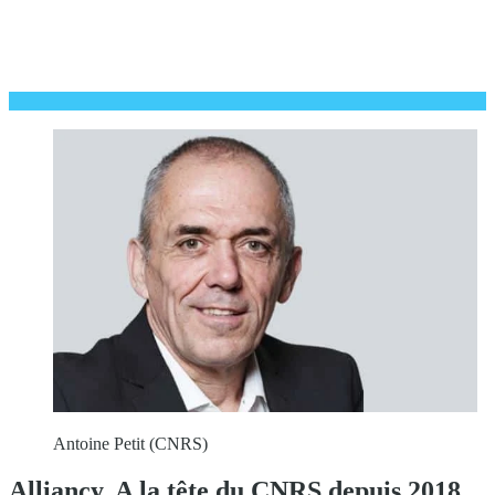
Antoine Petit (CNRS)
Alliancy. A la tête du CNRS depuis 2018,