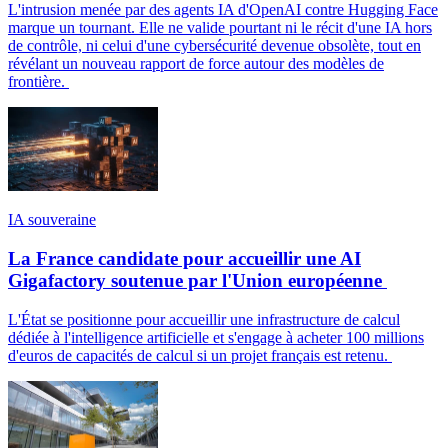
L'intrusion menée par des agents IA d'OpenAI contre Hugging Face
marque un tournant. Elle ne valide pourtant ni le récit d'une IA hors
de contrôle, ni celui d'une cybersécurité devenue obsolète, tout en
révélant un nouveau rapport de force autour des modèles de
frontière.
IA souveraine
La France candidate pour accueillir une AI
Gigafactory soutenue par l'Union européenne
L'État se positionne pour accueillir une infrastructure de calcul
dédiée à l'intelligence artificielle et s'engage à acheter 100 millions
d'euros de capacités de calcul si un projet français est retenu.