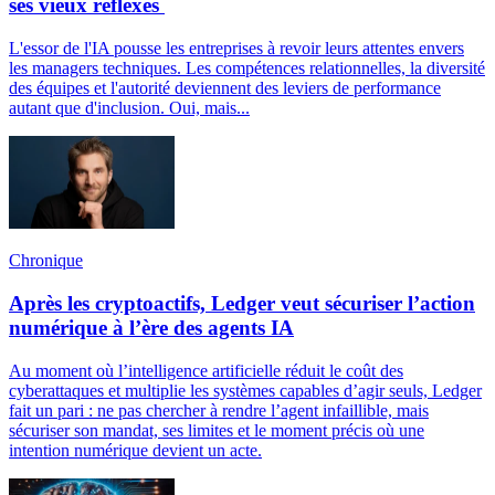
ses vieux réflexes
L'essor de l'IA pousse les entreprises à revoir leurs attentes envers
les managers techniques. Les compétences relationnelles, la diversité
des équipes et l'autorité deviennent des leviers de performance
autant que d'inclusion. Oui, mais...
Chronique
Après les cryptoactifs, Ledger veut sécuriser l’action
numérique à l’ère des agents IA
Au moment où l’intelligence artificielle réduit le coût des
cyberattaques et multiplie les systèmes capables d’agir seuls, Ledger
fait un pari : ne pas chercher à rendre l’agent infaillible, mais
sécuriser son mandat, ses limites et le moment précis où une
intention numérique devient un acte.