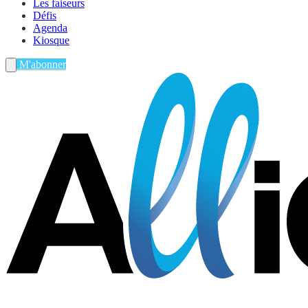
Les faiseurs
Défis
Agenda
Kiosque
M'abonner