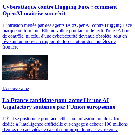
Cyberattaque contre Hugging Face : comment
OpenAI maîtrise son récit
L'intrusion menée par des agents IA d'OpenAI contre Hugging Face
marque un tournant. Elle ne valide pourtant ni le récit d'une IA hors
de contrôle, ni celui d'une cybersécurité devenue obsolète, tout en
révélant un nouveau rapport de force autour des modèles de
frontière.
IA souveraine
La France candidate pour accueillir une AI
Gigafactory soutenue par l'Union européenne
L'État se positionne pour accueillir une infrastructure de calcul
dédiée à l'intelligence artificielle et s'engage à acheter 100 millions
d'euros de capacités de calcul si un projet français est retenu.