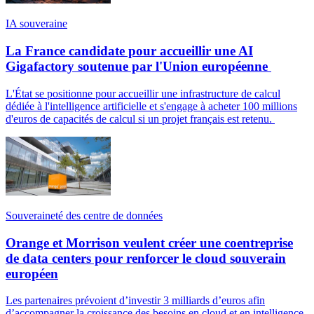
IA souveraine
La France candidate pour accueillir une AI
Gigafactory soutenue par l'Union européenne
L'État se positionne pour accueillir une infrastructure de calcul
dédiée à l'intelligence artificielle et s'engage à acheter 100 millions
d'euros de capacités de calcul si un projet français est retenu.
Souveraineté des centre de données
Orange et Morrison veulent créer une coentreprise
de data centers pour renforcer le cloud souverain
européen
Les partenaires prévoient d’investir 3 milliards d’euros afin
d’accompagner la croissance des besoins en cloud et en intelligence