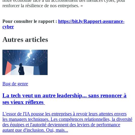
notre économie face à un accroissement des menaces cyber, pour
renforcer la résilience de nos entreprises. »
Pour consulter le rapport :
https://bit.ly/Rapport-assurance-
cyber
Autres articles
Bug de genre
La tech veut un autre leadership... sans renoncer à
ses vieux réflexes
L'essor de l'IA pousse les entreprises à revoir leurs attentes envers
les managers techniques. Les compétences relationnelles, la diversité
des équipes et l'autorité deviennent des leviers de performance
autant que d'inclusion. Oui, mais...