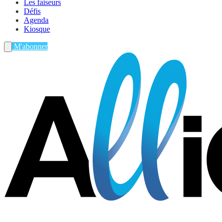
Les faiseurs
Défis
Agenda
Kiosque
M'abonner