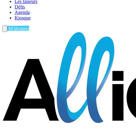
Les faiseurs
Défis
Agenda
Kiosque
M'abonner