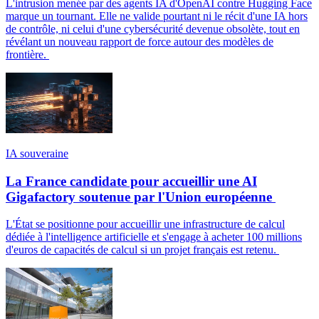
L'intrusion menée par des agents IA d'OpenAI contre Hugging Face
marque un tournant. Elle ne valide pourtant ni le récit d'une IA hors
de contrôle, ni celui d'une cybersécurité devenue obsolète, tout en
révélant un nouveau rapport de force autour des modèles de
frontière.
IA souveraine
La France candidate pour accueillir une AI
Gigafactory soutenue par l'Union européenne
L'État se positionne pour accueillir une infrastructure de calcul
dédiée à l'intelligence artificielle et s'engage à acheter 100 millions
d'euros de capacités de calcul si un projet français est retenu.