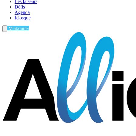
Les faiseurs
Défis
Agenda
Kiosque
M'abonner