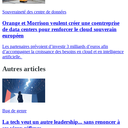
Souveraineté des centre de données
Orange et Morrison veulent créer une coentreprise
de data centers pour renforcer le cloud souverain
européen
Les partenaires prévoient d’investir 3 milliards d’euros afin
d’accompagner la croissance des besoins en cloud et en intelligence
artificielle.
Autres articles
Bug de genre
La tech veut un autre leadership... sans renoncer à