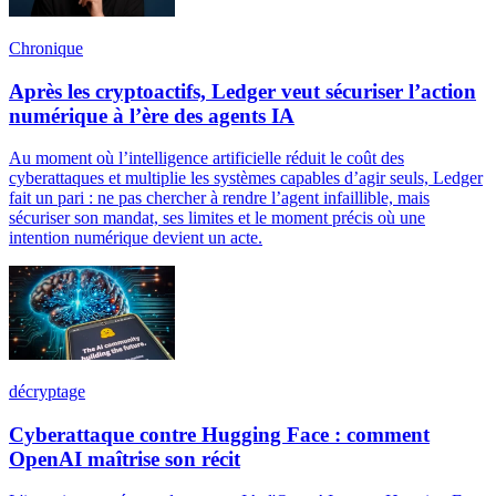
Chronique
Après les cryptoactifs, Ledger veut sécuriser l’action
numérique à l’ère des agents IA
Au moment où l’intelligence artificielle réduit le coût des
cyberattaques et multiplie les systèmes capables d’agir seuls, Ledger
fait un pari : ne pas chercher à rendre l’agent infaillible, mais
sécuriser son mandat, ses limites et le moment précis où une
intention numérique devient un acte.
décryptage
Cyberattaque contre Hugging Face : comment
OpenAI maîtrise son récit