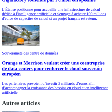
L'État se positionne pour accueillir une infrastructure de calcul
dédiée à l'intelligence artificielle et s'engage à acheter 100 millions
d'euros de capacités de calcul si un projet français est retenu.
Souveraineté des centre de données
Orange et Morrison veulent créer une coentreprise
de data centers pour renforcer le cloud souverain
européen
Les partenaires prévoient d’investir 3 milliards d’euros afin
d’accompagner la croissance des besoins en cloud et en intelligence
artificielle.
Autres articles