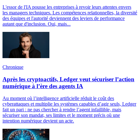
L'essor de l'IA pousse les entreprises à revoir leurs attentes envers
les managers techniques. Les compétences relationnelles, la diversité
des équipes et l'autorité deviennent des leviers de performance
autant que d'inclusion. Oui, mais...
Chronique
Après les cryptoactifs, Ledger veut sécuriser l’action
numérique à l’ère des agents IA
Au moment où l’intelligence artificielle réduit le coût des
cyberattaques et multiplie les systèmes capables d’agir seuls, Ledger
fait un pari : ne pas chercher à rendre l’agent infaillible, mais
sécuriser son mandat, ses limites et le moment précis où une
intention numérique devient un acte.