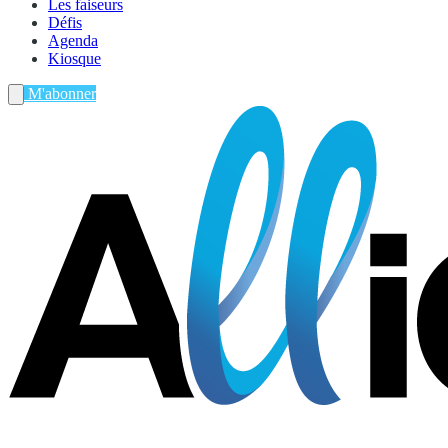
Les faiseurs
Défis
Agenda
Kiosque
M'abonner