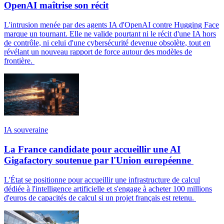
OpenAI maîtrise son récit
L'intrusion menée par des agents IA d'OpenAI contre Hugging Face
marque un tournant. Elle ne valide pourtant ni le récit d'une IA hors
de contrôle, ni celui d'une cybersécurité devenue obsolète, tout en
révélant un nouveau rapport de force autour des modèles de
frontière.
IA souveraine
La France candidate pour accueillir une AI
Gigafactory soutenue par l'Union européenne
L'État se positionne pour accueillir une infrastructure de calcul
dédiée à l'intelligence artificielle et s'engage à acheter 100 millions
d'euros de capacités de calcul si un projet français est retenu.