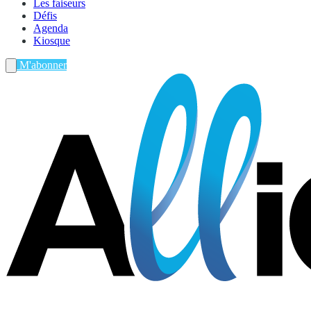
Les faiseurs
Défis
Agenda
Kiosque
M'abonner