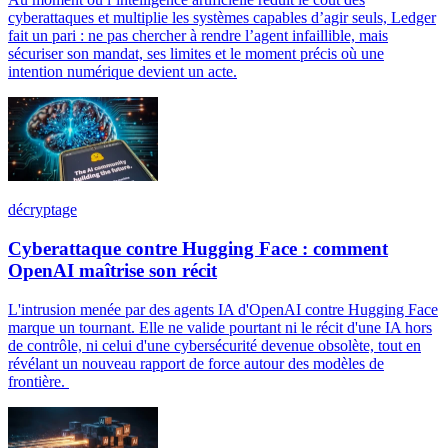
cyberattaques et multiplie les systèmes capables d’agir seuls, Ledger
fait un pari : ne pas chercher à rendre l’agent infaillible, mais
sécuriser son mandat, ses limites et le moment précis où une
intention numérique devient un acte.
décryptage
Cyberattaque contre Hugging Face : comment
OpenAI maîtrise son récit
L'intrusion menée par des agents IA d'OpenAI contre Hugging Face
marque un tournant. Elle ne valide pourtant ni le récit d'une IA hors
de contrôle, ni celui d'une cybersécurité devenue obsolète, tout en
révélant un nouveau rapport de force autour des modèles de
frontière.