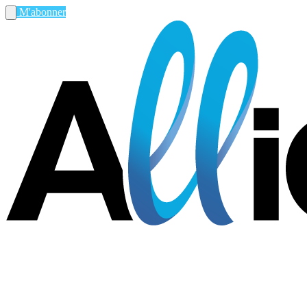
M'abonner