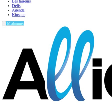
Les faiseurs
Défis
Agenda
Kiosque
M'abonner