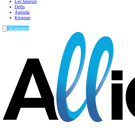
Les faiseurs
Défis
Agenda
Kiosque
M'abonner