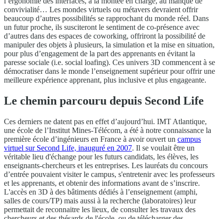
l’ergonomie des interfaces, à la montée en charge, au manque de
convivialité… Les mondes virtuels ou métavers devraient offrir
beaucoup d’autres possibilités se rapprochant du monde réel. Dans
un futur proche, ils susciteront le sentiment de co-présence avec
d’autres dans des espaces de coworking, offriront la possibilité de
manipuler des objets à plusieurs, la simulation et la mise en situation,
pour plus d’engagement de la part des apprenants en évitant la
paresse sociale (i.e. social loafing). Ces univers 3D commencent à se
démocratiser dans le monde l’enseignement supérieur pour offrir une
meilleure expérience apprenant, plus inclusive et plus engageante.
Le chemin parcouru depuis Second Life
Ces derniers ne datent pas en effet d’aujourd’hui. IMT Atlantique,
une école de l’Institut Mines-Télécom, a été à notre connaissance la
première école d’ingénieurs en France à avoir ouvert un
campus
virtuel sur Second Life, inauguré en 2007
. Il se voulait être un
véritable lieu d'échange pour les futurs candidats, les élèves, les
enseignants-chercheurs et les entreprises. Les lauréats du concours
d’entrée pouvaient visiter le campus, s'entretenir avec les professeurs
et les apprenants, et obtenir des informations avant de s’inscrire.
L'accès en 3D à des bâtiments dédiés à l’enseignement (amphi,
salles de cours/TP) mais aussi à la recherche (laboratoires) leur
permettait de reconnaitre les lieux, de consulter les travaux des
chercheurs et des thésards de l'école, ou de télécharger des