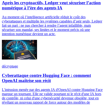
Après les cryptoactifs, Ledger veut sécuriser l’action
numérique à l’ère des agents IA
Au moment où l’intelligence artificielle réduit le coût des
cyberattaques et multiplie les systèmes capables d’agir seuls, Ledger
fait un pari : ne pas chercher à rendre l’agent infaillible, mais
sécuriser son mandat, ses limites et le moment précis où une
intention numérique devient un acte.
décryptage
Cyberattaque contre Hugging Face : comment
OpenAI maîtrise son récit
L'intrusion menée par des agents IA d'OpenAI contre Hugging Face
marque un tournant. Elle ne valide pourtant ni le récit d'une IA hors
de contrôle, ni celui d'une cybersécurité devenue obsolète, tout en
révélant un nouveau rapport de force autour des modèles de