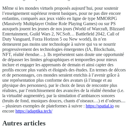
Même si les mondes virtuels proposés aujourd’hui, pour soutenir
l’enseignement supérieur restent basiques, pour ne pas dire encore
enfantins, comparés aux jeux vidéo en ligne de type MMORPG
(Massively Multiplayer Online Role Playing Games) ou sur PS
auxquels jouent les jeunes de nos jours (World of Warcraft, Blizzard
Entertainment, Guild Wars 2, NCSoft… Battlefield 2042, Call of
Duty Vanguard, Forza Horizon 5 ou New world), ils n’en
demeurent pas moins une technologie à suivre qui va se nourrir
progressivement des technologies émergentes (IA, Blockchain,
NFT, réalité étendue…). Ils représentent sans doute une opportunité
de dépasser les limites géographiques et temporelles pour mieux
inclure et engager les apprenants de demain et ainsi capter des
profils encore plus variés et éloignés des études. En termes de décors
et de personnages, ces mondes seraient enrichis à l’avenir grâce à
une représentation plus conforme des avatars (à l’image et au
physique des personnes), par le choix de lieux de rencontre plus
réalistes, par l’enrichissement des avancées de la réalité étendue (i.e.
la virtualité augmentée), par la simulation d’ambiances sonores
(bruits de fond, musiques douces, chants d’oiseaux…) et d’odeurs....
– plusieurs exemples de plateformes à suivre :
https://spatial.io
ou
encore
https://adaptika.tech/
Autres articles