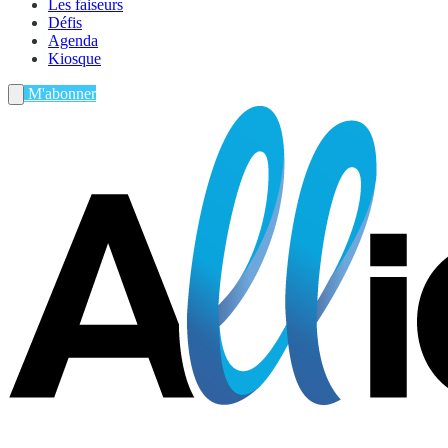
Les faiseurs
Défis
Agenda
Kiosque
M'abonner