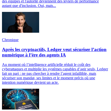
des équipes et l'autorité deviennent des leviers de performance
autant que d'inclusion. Oui, mais...
Chronique
Après les cryptoactifs, Ledger veut sécuriser l’action
numérique à l’ère des agents IA
Au moment où l’intelligence artificielle réduit le coût des
cyberattaques et multiplie les systèmes capables d’agir seuls, Ledger
fait un pari : ne pas chercher à rendre l’agent infaillible, mais
sécuriser son mandat, ses limites et le moment précis où une
intention numérique devient un acte.