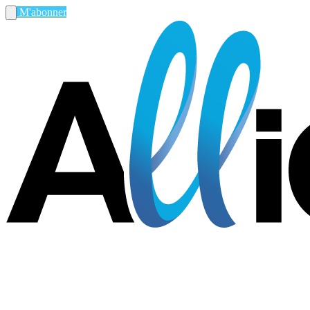
M'abonner