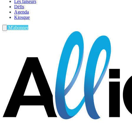
Les faiseurs
Défis
Agenda
Kiosque
M'abonner