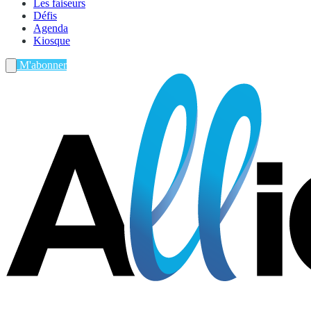
Les faiseurs
Défis
Agenda
Kiosque
M'abonner