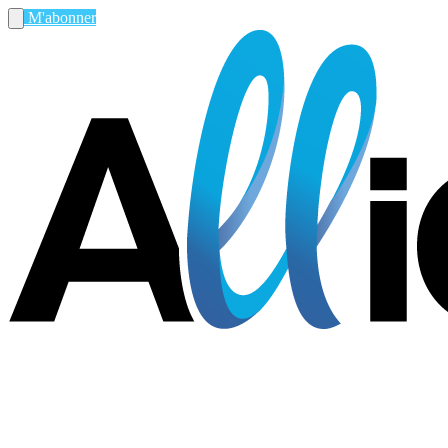
M'abonner