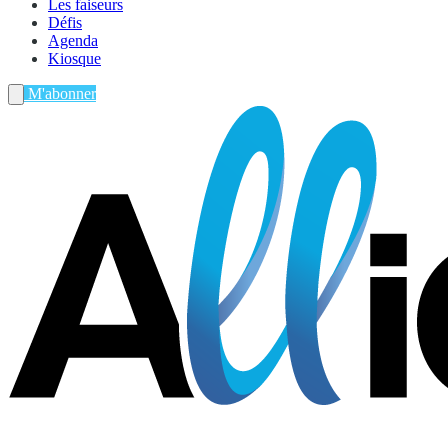
Les faiseurs
Défis
Agenda
Kiosque
M'abonner