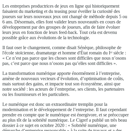
Les entreprises productrices de jeux en ligne qui historiquement
faisaient du marketing et du teasing pour éveiller la curiosité des
joueurs sur leurs nouveaux jeux ont changé de méthode depuis 5 ou
6 ans. Désormais, elles font valider leurs nouveautés en cours de
développement par des groupes de joueurs, afin de faire évoluer
leurs jeux en fonction de leurs feed-back. Tout cela est devenu
possible grâce aux évolutions de la technologie.
Il faut oser le changement, comme disait Sénèque, philosophe de
l'école stoïcienne, dramaturge et homme d'État romain du Iᵉʳ siècle :
« Ce n’est pas parce que les choses sont difficiles que nous n’osons
pas, c’est parce que nous n’osons pas qu’elles sont difficiles ».
La transformation numérique apporte énormément à l’entreprise,
amène de nouveaux vecteurs d’évolution, d’optimisation de coûts,
mais surtout des gains, et impacte tout son écosystème, ainsi que
notre société : les acteurs de l’entreprise, ses clients, les partenaires
ou les fournisseurs et les particuliers.
Le numérique est donc un extraordinaire tremplin pour la
modernisation et le développement de l’entreprise. Il faut cependant
prendre en compte que le numérique est énergivore, et se préoccuper
au plus tôt de la sobriété numérique. Le Cigref a publié un très beau
dossier à ce sujet en octobre 2020 : « Sobriété numérique, une
démarche d’entreprise responsable » à la suite de travaux et a des