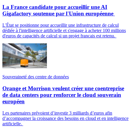
La France candidate pour accueillir une AI
Gigafactory soutenue par l'Union européenne
L'État se positionne pour accueillir une infrastructure de calcul
dédiée à l'intelligence artificielle et s'engage à acheter 100 millions
d'euros de capacités de calcul si un projet français est retenu.
Souveraineté des centre de données
Orange et Morrison veulent créer une coentreprise
de data centers pour renforcer le cloud souverain
européen
Les partenaires prévoient d’investir 3 milliards d’euros afin
d’accompagner la croissance des besoins en cloud et en intelligence
artificielle.