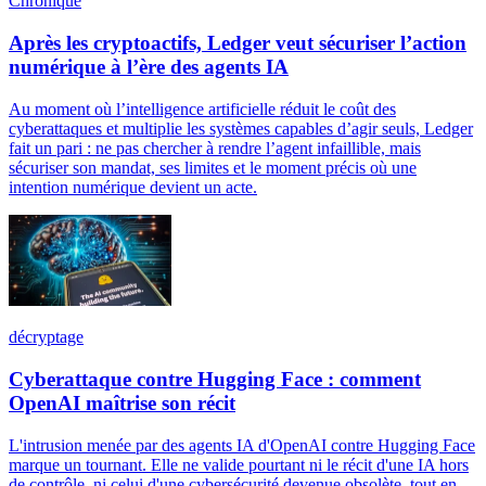
Chronique
Après les cryptoactifs, Ledger veut sécuriser l’action
numérique à l’ère des agents IA
Au moment où l’intelligence artificielle réduit le coût des
cyberattaques et multiplie les systèmes capables d’agir seuls, Ledger
fait un pari : ne pas chercher à rendre l’agent infaillible, mais
sécuriser son mandat, ses limites et le moment précis où une
intention numérique devient un acte.
décryptage
Cyberattaque contre Hugging Face : comment
OpenAI maîtrise son récit
L'intrusion menée par des agents IA d'OpenAI contre Hugging Face
marque un tournant. Elle ne valide pourtant ni le récit d'une IA hors
de contrôle, ni celui d'une cybersécurité devenue obsolète, tout en