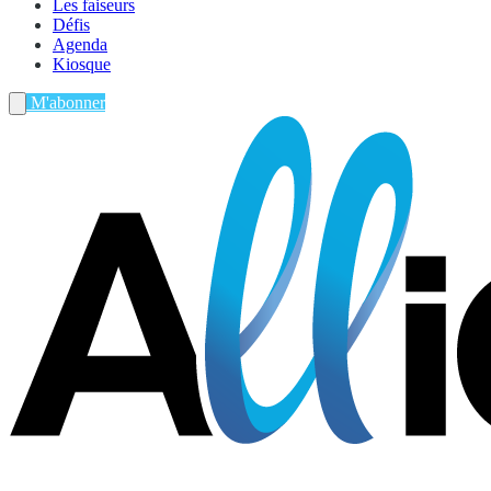
Les faiseurs
Défis
Agenda
Kiosque
M'abonner