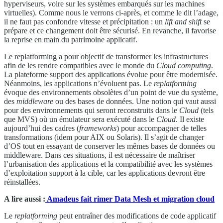
hyperviseurs, voire sur les systèmes embarqués sur les machines
virtuelles). Comme nous le verrons ci-après, et comme le dit l’adage,
il ne faut pas confondre vitesse et précipitation : un
lift and shift
se
prépare et ce changement doit être sécurisé. En revanche, il favorise
la reprise en main du patrimoine applicatif.
Le replatforming a pour objectif de transformer les infrastructures
afin de les rendre compatibles avec le monde du
Cloud
computing
.
La plateforme support des applications évolue pour être modernisée.
Néanmoins, les applications n’évoluent pas. Le
replatforming
évoque des environnements obsolètes d’un point de vue du système,
des
middleware
ou des bases de données. Une notion qui vaut aussi
pour des environnements qui seront reconstruits dans le
Cloud
(tels
que MVS) où un émulateur sera exécuté dans le
Cloud
. Il existe
aujourd’hui des cadres (
frameworks
) pour accompagner de telles
transformations (idem pour AIX ou Solaris). Il s’agit de changer
d’OS tout en essayant de conserver les mêmes bases de données ou
middleware. Dans ces situations, il est nécessaire de maîtriser
l’urbanisation des applications et la compatibilité avec les systèmes
d’exploitation support à la cible, car les applications devront être
réinstallées.
A lire aussi :
Amadeus fait rimer Data Mesh et migration cloud
Le
replatforming
peut entraîner des modifications de code applicatif