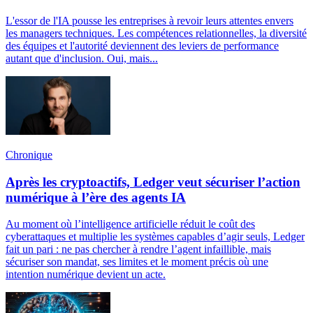
L'essor de l'IA pousse les entreprises à revoir leurs attentes envers
les managers techniques. Les compétences relationnelles, la diversité
des équipes et l'autorité deviennent des leviers de performance
autant que d'inclusion. Oui, mais...
Chronique
Après les cryptoactifs, Ledger veut sécuriser l’action
numérique à l’ère des agents IA
Au moment où l’intelligence artificielle réduit le coût des
cyberattaques et multiplie les systèmes capables d’agir seuls, Ledger
fait un pari : ne pas chercher à rendre l’agent infaillible, mais
sécuriser son mandat, ses limites et le moment précis où une
intention numérique devient un acte.