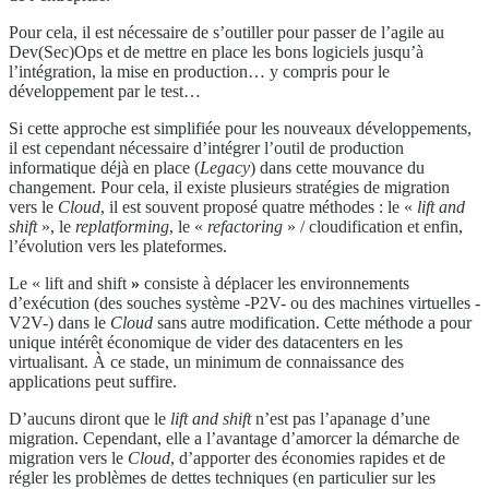
Pour cela, il est nécessaire de s’outiller pour passer de l’agile au
Dev(Sec)Ops et de mettre en place les bons logiciels jusqu’à
l’intégration, la mise en production… y compris pour le
développement par le test…
Si cette approche est simplifiée pour les nouveaux développements,
il est cependant nécessaire d’intégrer l’outil de production
informatique déjà en place (
Legacy
) dans cette mouvance du
changement. Pour cela, il existe plusieurs stratégies de migration
vers le
Cloud
, il est souvent proposé quatre méthodes : le «
lift and
shift
», le
replatforming
, le «
refactoring
» / cloudification et enfin,
l’évolution vers les plateformes.
Le « lift and shift
»
consiste à déplacer les environnements
d’exécution (des souches système -P2V- ou des machines virtuelles -
V2V-) dans le
Cloud
sans autre modification. Cette méthode a pour
unique intérêt économique de vider des datacenters en les
virtualisant. À ce stade, un minimum de connaissance des
applications peut suffire.
D’aucuns diront que le
lift and shift
n’est pas l’apanage d’une
migration. Cependant, elle a l’avantage d’amorcer la démarche de
migration vers le
Cloud
, d’apporter des économies rapides et de
régler les problèmes de dettes techniques (en particulier sur les