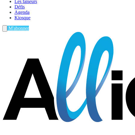
Les faiseurs
Défis
Agenda
Kiosque
M'abonner