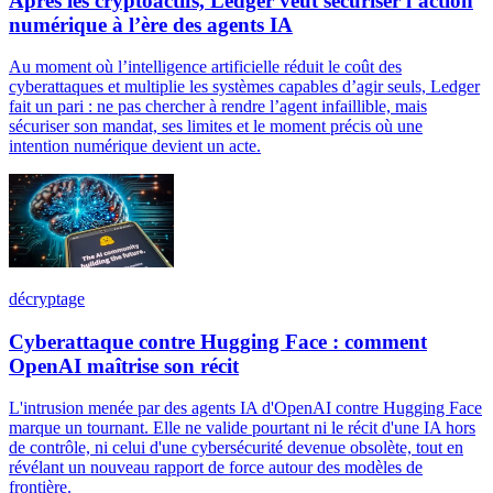
Après les cryptoactifs, Ledger veut sécuriser l’action
numérique à l’ère des agents IA
Au moment où l’intelligence artificielle réduit le coût des
cyberattaques et multiplie les systèmes capables d’agir seuls, Ledger
fait un pari : ne pas chercher à rendre l’agent infaillible, mais
sécuriser son mandat, ses limites et le moment précis où une
intention numérique devient un acte.
décryptage
Cyberattaque contre Hugging Face : comment
OpenAI maîtrise son récit
L'intrusion menée par des agents IA d'OpenAI contre Hugging Face
marque un tournant. Elle ne valide pourtant ni le récit d'une IA hors
de contrôle, ni celui d'une cybersécurité devenue obsolète, tout en
révélant un nouveau rapport de force autour des modèles de
frontière.