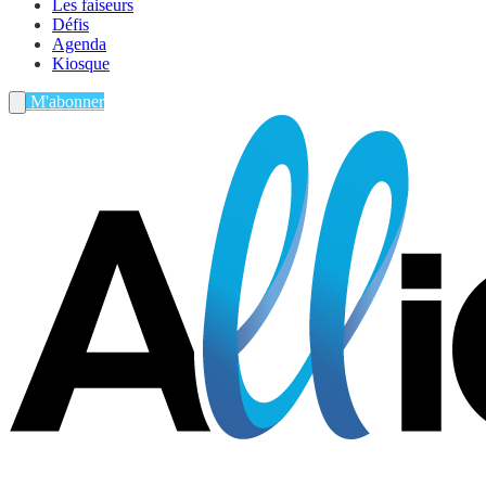
Les faiseurs
Défis
Agenda
Kiosque
M'abonner