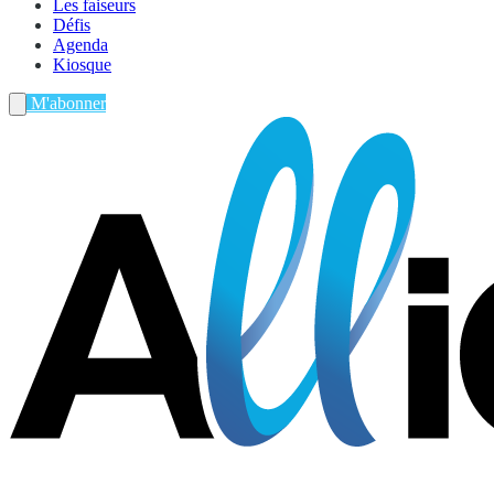
Les faiseurs
Défis
Agenda
Kiosque
M'abonner