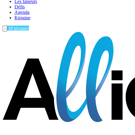
Les faiseurs
Défis
Agenda
Kiosque
M'abonner