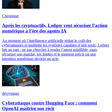
Chronique
Après les cryptoactifs, Ledger veut sécuriser l’action
numérique à l’ère des agents IA
Au moment où l’intelligence artificielle réduit le coût des
cyberattaques et multiplie les systèmes capables d’agir seuls, Ledger
fait un pari : ne pas chercher à rendre l’agent infaillible, mais
sécuriser son mandat, ses limites et le moment précis où une
intention numérique devient un acte.
décryptage
Cyberattaque contre Hugging Face : comment
OpenAI maîtrise son récit