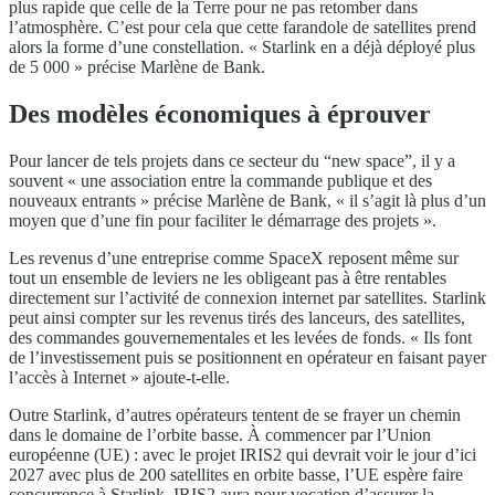
plus rapide que celle de la Terre pour ne pas retomber dans
l’atmosphère. C’est pour cela que cette farandole de satellites prend
alors la forme d’une constellation. « Starlink en a déjà déployé plus
de 5 000 » précise Marlène de Bank.
Des modèles économiques à éprouver
Pour lancer de tels projets dans ce secteur du “new space”, il y a
souvent « une association entre la commande publique et des
nouveaux entrants » précise Marlène de Bank, « il s’agit là plus d’un
moyen que d’une fin pour faciliter le démarrage des projets ».
Les revenus d’une entreprise comme SpaceX reposent même sur
tout un ensemble de leviers ne les obligeant pas à être rentables
directement sur l’activité de connexion internet par satellites. Starlink
peut ainsi compter sur les revenus tirés des lanceurs, des satellites,
des commandes gouvernementales et les levées de fonds. « Ils font
de l’investissement puis se positionnent en opérateur en faisant payer
l’accès à Internet » ajoute-t-elle.
Outre Starlink, d’autres opérateurs tentent de se frayer un chemin
dans le domaine de l’orbite basse. À commencer par l’Union
européenne (UE) : avec le projet IRIS2 qui devrait voir le jour d’ici
2027 avec plus de 200 satellites en orbite basse, l’UE espère faire
concurrence à Starlink. IRIS2 aura pour vocation d’assurer la