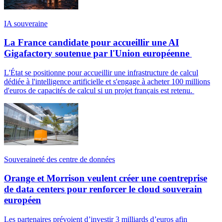
IA souveraine
La France candidate pour accueillir une AI
Gigafactory soutenue par l'Union européenne
L'État se positionne pour accueillir une infrastructure de calcul
dédiée à l'intelligence artificielle et s'engage à acheter 100 millions
d'euros de capacités de calcul si un projet français est retenu.
Souveraineté des centre de données
Orange et Morrison veulent créer une coentreprise
de data centers pour renforcer le cloud souverain
européen
Les partenaires prévoient d’investir 3 milliards d’euros afin