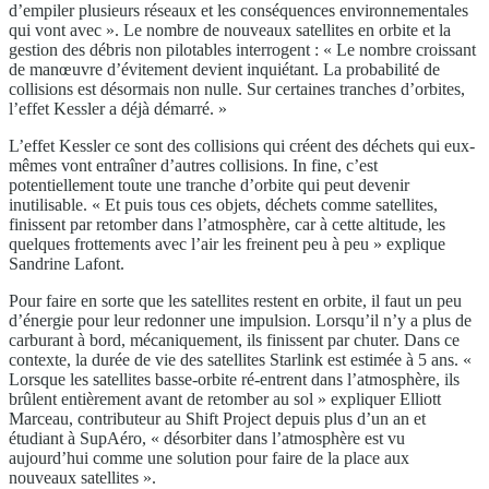
d’empiler plusieurs réseaux et les conséquences environnementales
qui vont avec ». Le nombre de nouveaux satellites en orbite et la
gestion des débris non pilotables interrogent : « Le nombre croissant
de manœuvre d’évitement devient inquiétant. La probabilité de
collisions est désormais non nulle. Sur certaines tranches d’orbites,
l’effet Kessler a déjà démarré. »
L’effet Kessler ce sont des collisions qui créent des déchets qui eux-
mêmes vont entraîner d’autres collisions. In fine, c’est
potentiellement toute une tranche d’orbite qui peut devenir
inutilisable. « Et puis tous ces objets, déchets comme satellites,
finissent par retomber dans l’atmosphère, car à cette altitude, les
quelques frottements avec l’air les freinent peu à peu » explique
Sandrine Lafont.
Pour faire en sorte que les satellites restent en orbite, il faut un peu
d’énergie pour leur redonner une impulsion. Lorsqu’il n’y a plus de
carburant à bord, mécaniquement, ils finissent par chuter. Dans ce
contexte, la durée de vie des satellites Starlink est estimée à 5 ans. «
Lorsque les satellites basse-orbite ré-entrent dans l’atmosphère, ils
brûlent entièrement avant de retomber au sol » expliquer Elliott
Marceau, contributeur au Shift Project depuis plus d’un an et
étudiant à SupAéro, « désorbiter dans l’atmosphère est vu
aujourd’hui comme une solution pour faire de la place aux
nouveaux satellites ».