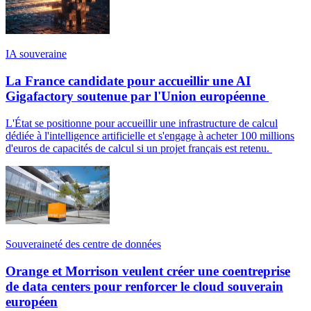
IA souveraine
La France candidate pour accueillir une AI
Gigafactory soutenue par l'Union européenne
L'État se positionne pour accueillir une infrastructure de calcul
dédiée à l'intelligence artificielle et s'engage à acheter 100 millions
d'euros de capacités de calcul si un projet français est retenu.
Souveraineté des centre de données
Orange et Morrison veulent créer une coentreprise
de data centers pour renforcer le cloud souverain
européen