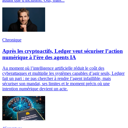
autant que d'inclusion. Oui, mais...
Chronique
Après les cryptoactifs, Ledger veut sécuriser l’action
numérique à l’ère des agents IA
Au moment où l’intelligence artificielle réduit le coût des
cyberattaques et multiplie les systèmes capables d’agir seuls, Ledger
fait un pari : ne pas chercher à rendre l’agent infaillible, mais
sécuriser son mandat, ses limites et le moment précis où une
intention numérique devient un acte.