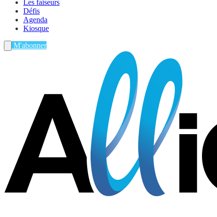
Les faiseurs
Défis
Agenda
Kiosque
M'abonner