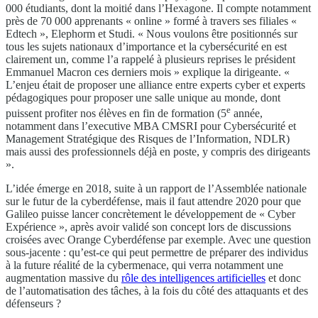
000 étudiants, dont la moitié dans l’Hexagone. Il compte notamment
près de 70 000 apprenants « online » formé à travers ses filiales «
Edtech », Elephorm et Studi. « Nous voulons être positionnés sur
tous les sujets nationaux d’importance et la cybersécurité en est
clairement un, comme l’a rappelé à plusieurs reprises le président
Emmanuel Macron ces derniers mois » explique la dirigeante. «
L’enjeu était de proposer une alliance entre experts cyber et experts
pédagogiques pour proposer une salle unique au monde, dont
e
puissent profiter nos élèves en fin de formation (5
année,
notamment dans l’executive MBA CMSRI pour Cybersécurité et
Management Stratégique des Risques de l’Information, NDLR)
mais aussi des professionnels déjà en poste, y compris des dirigeants
».
L’idée émerge en 2018, suite à un rapport de l’Assemblée nationale
sur le futur de la cyberdéfense, mais il faut attendre 2020 pour que
Galileo puisse lancer concrètement le développement de « Cyber
Expérience », après avoir validé son concept lors de discussions
croisées avec Orange Cyberdéfense par exemple. Avec une question
sous-jacente : qu’est-ce qui peut permettre de préparer des individus
à la future réalité de la cybermenace, qui verra notamment une
augmentation massive du
rôle des intelligences artificielles
et donc
de l’automatisation des tâches, à la fois du côté des attaquants et des
défenseurs ?