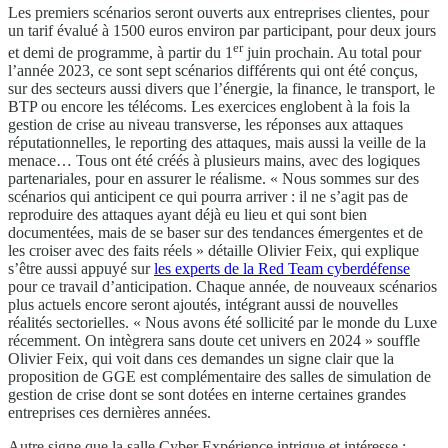
Les premiers scénarios seront ouverts aux entreprises clientes, pour
un tarif évalué à 1500 euros environ par participant, pour deux jours
er
et demi de programme, à partir du 1
juin prochain. Au total pour
l’année 2023, ce sont sept scénarios différents qui ont été conçus,
sur des secteurs aussi divers que l’énergie, la finance, le transport, le
BTP ou encore les télécoms. Les exercices englobent à la fois la
gestion de crise au niveau transverse, les réponses aux attaques
réputationnelles, le reporting des attaques, mais aussi la veille de la
menace… Tous ont été créés à plusieurs mains, avec des logiques
partenariales, pour en assurer le réalisme. « Nous sommes sur des
scénarios qui anticipent ce qui pourra arriver : il ne s’agit pas de
reproduire des attaques ayant déjà eu lieu et qui sont bien
documentées, mais de se baser sur des tendances émergentes et de
les croiser avec des faits réels » détaille Olivier Feix, qui explique
s’être aussi appuyé sur
les experts de la Red Team cyberdéfense
pour ce travail d’anticipation. Chaque année, de nouveaux scénarios
plus actuels encore seront ajoutés, intégrant aussi de nouvelles
réalités sectorielles. « Nous avons été sollicité par le monde du Luxe
récemment. On intègrera sans doute cet univers en 2024 » souffle
Olivier Feix, qui voit dans ces demandes un signe clair que la
proposition de GGE est complémentaire des salles de simulation de
gestion de crise dont se sont dotées en interne certaines grandes
entreprises ces dernières années.
Autre signe que la salle Cyber Expérience intrigue et intéresse :