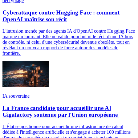
décryptage
Cyberattaque contre Hugging Face : comment
OpenAI maîtrise son récit
L'intrusion menée par des agents IA d'OpenAI contre Hugging Face
marque un tournant. Elle ne valide pourtant ni le récit d'une IA hors
de contrôle, ni celui d'une cybersécurité devenue obsolète, tout en
révélant un nouveau rapport de force autour des modèles de
frontière.
IA souveraine
La France candidate pour accueillir une AI
Gigafactory soutenue par l'Union européenne
L'État se positionne pour accueillir une infrastructure de calcul
dédiée à l'intelligence artificielle et s'engage à acheter 100 millions
d'euros de capacités de calcul si un projet français est retenu.