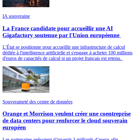
IA souveraine
La France candidate pour accueillir une AI
Gigafactory soutenue par l'Union européenne
L'État se positionne pour accueillir une infrastructure de calcul
dédiée à l'intelligence artificielle et s'engage à acheter 100 millions
d'euros de capacités de calcul si un projet français est retenu.
Souveraineté des centre de données
Orange et Morrison veulent créer une coentreprise
de data centers pour renforcer le cloud souverain
européen
Les partenaires prévoient d’investir 3 milliards d’euros afin