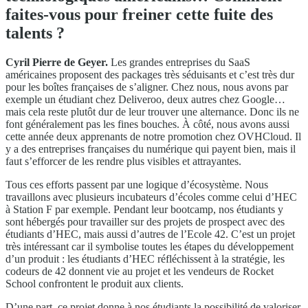
faites-vous pour freiner cette fuite des
talents ?
Cyril Pierre de Geyer.
Les grandes entreprises du SaaS
américaines proposent des packages très séduisants et c’est très dur
pour les boîtes françaises de s’aligner. Chez nous, nous avons par
exemple un étudiant chez Deliveroo, deux autres chez Google…
mais cela reste plutôt dur de leur trouver une alternance. Donc ils ne
font généralement pas les fines bouches. À côté, nous avons aussi
cette année deux apprenants de notre promotion chez OVHCloud. Il
y a des entreprises françaises du numérique qui payent bien, mais il
faut s’efforcer de les rendre plus visibles et attrayantes.
Tous ces efforts passent par une logique d’écosystème. Nous
travaillons avec plusieurs incubateurs d’écoles comme celui d’HEC
à Station F par exemple. Pendant leur bootcamp, nos étudiants y
sont hébergés pour travailler sur des projets de prospect avec des
étudiants d’HEC, mais aussi d’autres de l’Ecole 42. C’est un projet
très intéressant car il symbolise toutes les étapes du développement
d’un produit : les étudiants d’HEC réfléchissent à la stratégie, les
codeurs de 42 donnent vie au projet et les vendeurs de Rocket
School confrontent le produit aux clients.
D’une part, ce projet donne à nos étudiants la possibilité de valoriser