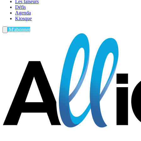
Les faiseurs
Défis
Agenda
Kiosque
M'abonner