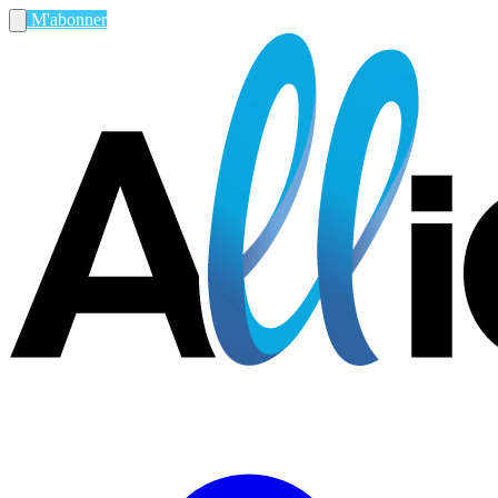
M'abonner