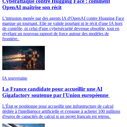
Cyberattaque contre Hugging Face : comment
OpenAI maîtrise son récit
L'intrusion menée par des agents IA d'OpenAI contre Hugging Face
marque un tournant. Elle ne valide pourtant ni le récit d'une IA hors
de contrôle, ni celui d'une cybersécurité devenue obsolète, tout en
révélant un nouveau rapport de force autour des modèles de
frontière.
IA souveraine
La France candidate pour accueillir une AI
Gigafactory soutenue par l'Union européenne
L'État se positionne pour accueillir une infrastructure de calcul
dédiée à l'intelligence artificielle et s'engage à acheter 100 millions
d'euros de capacités de calcul si un projet français est retenu.