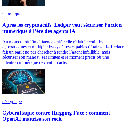
Chronique
Après les cryptoactifs, Ledger veut sécuriser l’action
numérique à l’ère des agents IA
Au moment où l’intelligence artificielle réduit le coût des
cyberattaques et multiplie les systèmes capables d’agir seuls, Ledger
fait un pari : ne pas chercher à rendre l’agent infaillible, mais
sécuriser son mandat, ses limites et le moment précis où une
intention numérique devient un acte.
décryptage
Cyberattaque contre Hugging Face : comment
OpenAI maîtrise son récit