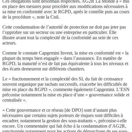
Ces obligations sont désormais respectées. AG2R La Monde a « mis
en place des mesures pour procéder aux modifications nécessaires à
sa mise en conformité avec le RGPD, après le contrôle puis au cours
de la procédure », note la Cnil.
Cette condamnation de l’autorité de protection ne doit pas jeter pas
l’opprobre sur un secteur ou une entreprise en particulier. Elle
illustre avant tout la complexité de la conformité au sein de ces
acteurs.
Comme le constate Capgemini Invent, la mise en conformité est « la
plupart du temps bien engagée » dans l’assurance. En matière de
RGPD, la maturité n’est de fait pas équivalente à tous les niveaux et
des écarts demeurent sur différents chantiers.
Le « fractionnement et la complexité des SI, du fait de croissance
souvent organique par rachats successifs, exacerbe les difficultés de
mise en place du RGPD », commente également Capgemini. L’ESN
préconise notamment la mise en place d’une « gouvernance solide et
centralisée ».
« Cette gouvernance et ce réseau [de DPO] sont d’autant plus
nécessaires que certains sujets porteurs de risques sont difficiles à
encadrer, notamment la gestion des sous-traitants », préconise-t-elle
encore. Un commentaire qui fait écho à la condamnation d’AG2R,
sanctionnée notamment pour les actions de démarchage de ses sous-