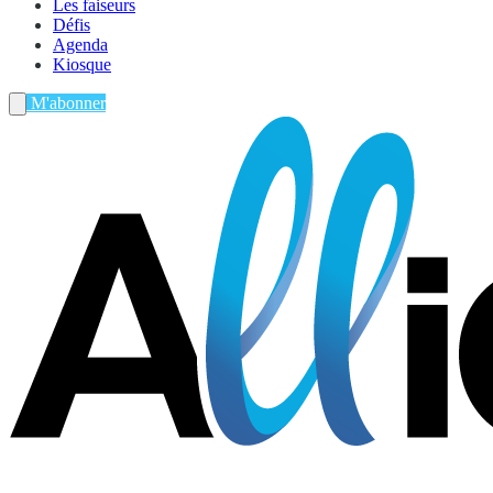
Les faiseurs
Défis
Agenda
Kiosque
M'abonner