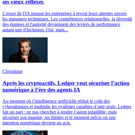
ses vieux réflexes
L'essor de l'IA pousse les entreprises à revoir leurs attentes envers
les managers techniques. Les compétences relationnelles, la diversité
des équipes et l'autorité deviennent des leviers de performance
autant que d'inclusion. Oui, mais...
Chronique
Après les cryptoactifs, Ledger veut sécuriser l’action
numérique à l’ère des agents IA
Au moment où l’intelligence artificielle réduit le coût des
cyberattaques et multiplie les systèmes capables d’agir seuls, Ledger
fait un pari : ne pas chercher à rendre l’agent infaillible, mais
sécuriser son mandat, ses limites et le moment précis où une
intention numérique devient un acte.